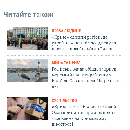
Читайте також
ПРАВА ЛЮДИНИ
«Крим – єдиний регіон, де
українці – меншість»: дискусія
навколо нової пам'ятної дати
ВІЙНА ТА КРИМ
Російська влада обіцяє закрити
морський шлях українським
БпЛА до Севастополя. Чи реально
це?
СУСПІЛЬСТВО
«Крим – не Росія»: маркетплейс
Ozon припинив прийом нових
замовлень на Кримському
півострові