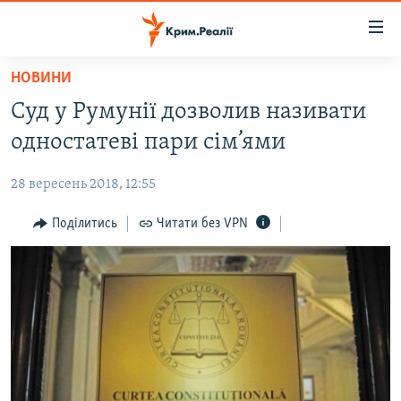
Доступність
посилання
Перейти
НОВИНИ
до
НОВИНИ
Суд у Румунії дозволив називати
основного
ВОДА.КРИМ
матеріалу
одностатеві пари сім’ями
ВІДЕО ТА ФОТО
Перейти
до
28 вересень 2018, 12:55
ПОЛІТИКА
основної
БЛОГИ
Поділитись
Читати без VPN
навігації
Перейти
ПОГЛЯД
до
ІНТЕРВ'Ю
пошуку
ВСЕ ЗА ДЕНЬ
СПЕЦПРОЕКТИ
ЯК ОБІЙТИ БЛОКУВАННЯ
ДЕПОРТАЦІЯ