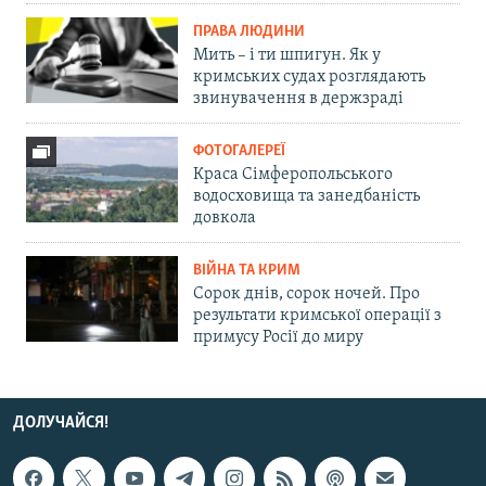
ПРАВА ЛЮДИНИ
Мить – і ти шпигун. Як у
кримських судах розглядають
звинувачення в держзраді
ФОТОГАЛЕРЕЇ
Краса Сімферопольського
водосховища та занедбаність
довкола
ВІЙНА ТА КРИМ
Сорок днів, сорок ночей. Про
результати кримської операції з
примусу Росії до миру
ДОЛУЧАЙСЯ!