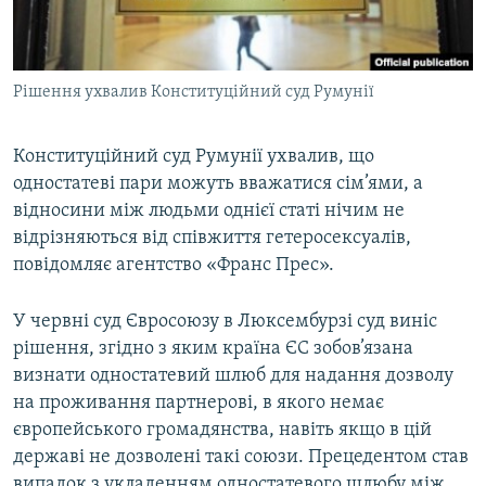
ВІДЕОУРОКИ «ELIFBE»
Русский
СВІДЧЕННЯ ОКУПАЦІЇ
Qırımtatar
Рішення ухвалив Конституційний суд Румунії
УКРАЇНСЬКА ПРОБЛЕМА КРИМУ
ДОЛУЧАЙСЯ!
ІНФОГРАФІКА
Конституційний суд Румунії ухвалив, що
одностатеві пари можуть вважатися сім’ями, а
відносини між людьми однієї статі нічим не
Усі сайти RFE/RL
відрізняються від співжиття гетеросексуалів,
повідомляє агентство «Франс Прес».
У червні суд Євросоюзу в Люксембурзі суд виніс
рішення, згідно з яким країна ЄС зобов’язана
визнати одностатевий шлюб для надання дозволу
на проживання партнерові, в якого немає
європейського громадянства, навіть якщо в цій
державі не дозволені такі союзи. Прецедентом став
випадок з укладенням одностатевого шлюбу між