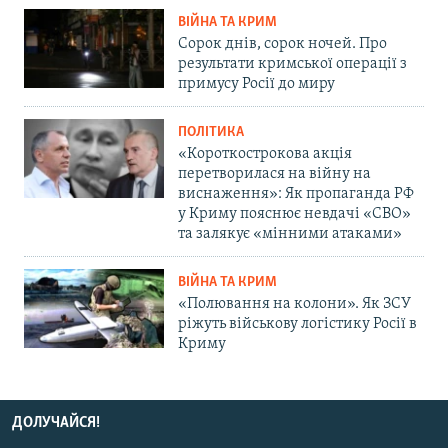
ВІЙНА ТА КРИМ
Сорок днів, сорок ночей. Про
результати кримської операції з
примусу Росії до миру
ПОЛІТИКА
«Короткострокова акція
перетворилася на війну на
виснаження»: Як пропаганда РФ
у Криму пояснює невдачі «СВО»
та залякує «мінними атаками»
ВІЙНА ТА КРИМ
«Полювання на колони». Як ЗСУ
ріжуть військову логістику Росії в
Криму
ДОЛУЧАЙСЯ!