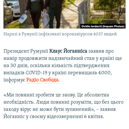
ВІДЕОУРОКИ «ELIFBE»
Русский
СВІДЧЕННЯ ОКУПАЦІЇ
Qırımtatar
УКРАЇНСЬКА ПРОБЛЕМА КРИМУ
Наразі в Румунії інфіковані коронавірусом 4057 людей
ДОЛУЧАЙСЯ!
ІНФОГРАФІКА
Президент Румунії
Клаус Йоганніса
заявив про
намір продовжити надзвичайний стан у країні ще
Усі сайти RFE/RL
на 30 днів, оскільки кількість підтверджених
випадків COVID-19 у країні перевищила 4000,
інформує
Радіо Свобода
.
«Ми повинні зробити це знову. Це абсолютна
необхідність. Люди повинні розуміти, що без цього
заходу вірус не може бути зупинений», – заявив
Йоганніс у своєму відеозверненні 6 квітня.