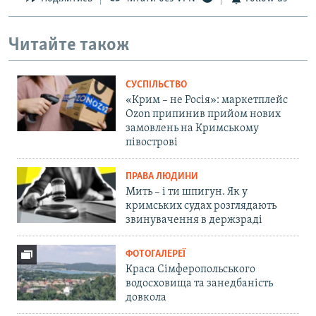
Читайте також
СУСПІЛЬСТВО
«Крим – не Росія»: маркетплейс
Ozon припинив прийом нових
замовлень на Кримському
півострові
ПРАВА ЛЮДИНИ
Мить – і ти шпигун. Як у
кримських судах розглядають
звинувачення в держзраді
ФОТОГАЛЕРЕЇ
Краса Сімферопольського
водосховища та занедбаність
довкола