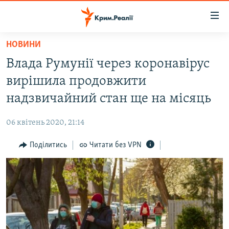
Доступність
посилання
Перейти
НОВИНИ
до
НОВИНИ
Влада Румунії через коронавірус
основного
ВОДА.КРИМ
матеріалу
вирішила продовжити
ВІДЕО ТА ФОТО
Перейти
надзвичайний стан ще на місяць
до
ПОЛІТИКА
основної
06 квітень 2020, 21:14
БЛОГИ
навігації
Перейти
Поділитись
Читати без VPN
ПОГЛЯД
до
ІНТЕРВ'Ю
пошуку
ВСЕ ЗА ДЕНЬ
СПЕЦПРОЕКТИ
ЯК ОБІЙТИ БЛОКУВАННЯ
ДЕПОРТАЦІЯ