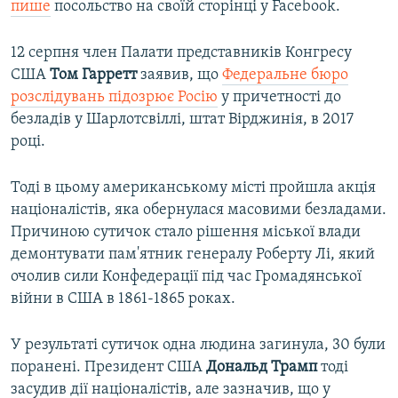
пише
посольство на своїй сторінці у Facebook.
12 серпня член Палати представників Конгресу
США
Том Гарретт
заявив, що
Федеральне бюро
розслідувань підозрює Росію
у причетності до
безладів у Шарлотсвіллі, штат Вірджинія, в 2017
році.
Тоді в цьому американському місті пройшла акція
націоналістів, яка обернулася масовими безладами.
Причиною сутичок стало рішення міської влади
демонтувати пам'ятник генералу Роберту Лі, який
очолив сили Конфедерації під час Громадянської
війни в США в 1861-1865 роках.
У результаті сутичок одна людина загинула, 30 були
поранені. Президент США
Дональд Трамп
тоді
засудив дії націоналістів, але зазначив, що у