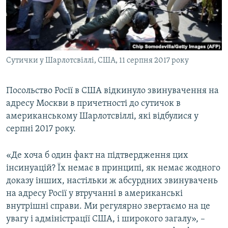
ВІДЕОУРОКИ «ELIFBE»
Русский
СВІДЧЕННЯ ОКУПАЦІЇ
Qırımtatar
УКРАЇНСЬКА ПРОБЛЕМА КРИМУ
Сутички у Шарлотсвіллі, США, 11 серпня 2017 року
ДОЛУЧАЙСЯ!
ІНФОГРАФІКА
Посольство Росії в США відкинуло звинувачення на
адресу Москви в причетності до сутичок в
Усі сайти RFE/RL
американському Шарлотсвіллі, які відбулися у
серпні 2017 року.
«Де хоча б один факт на підтвердження цих
інсинуацій? Їх немає в принципі, як немає жодного
доказу інших, настільки ж абсурдних звинувачень
на адресу Росії у втручанні в американські
внутрішні справи. Ми регулярно звертаємо на це
увагу і адміністрації США, і широкого загалу», –