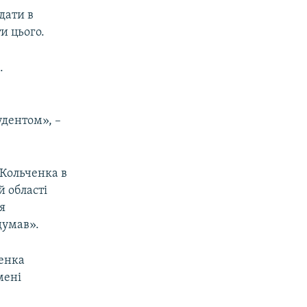
дати в
и цього.
.
удентом», –
 Кольченка в
й області
я
думав».
ченка
мені