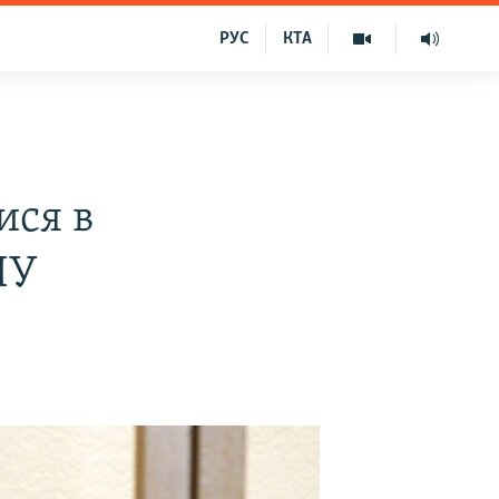
РУС
КТА
ися в
НУ