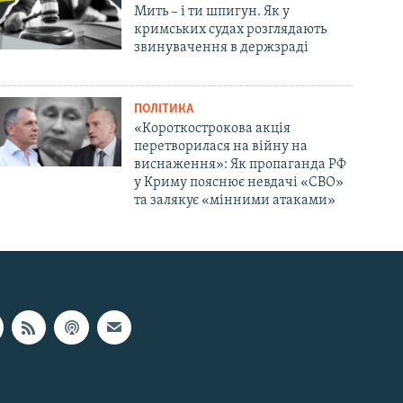
Мить – і ти шпигун. Як у
кримських судах розглядають
звинувачення в держзраді
ПОЛІТИКА
«Короткострокова акція
перетворилася на війну на
виснаження»: Як пропаганда РФ
у Криму пояснює невдачі «СВО»
та залякує «мінними атаками»