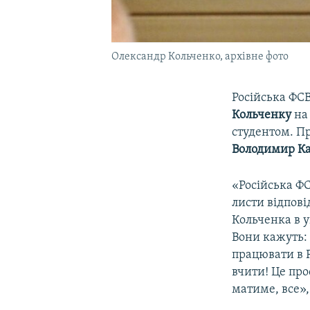
Олександр Кольченко, архівне фото
Російська ФСВ
Кольченку
на 
студентом. П
Володимир Ка
«Російська ФС
листи відпов
Кольченка в у
Вони кажуть: 
працювати в 
вчити! Це про
матиме, все»,