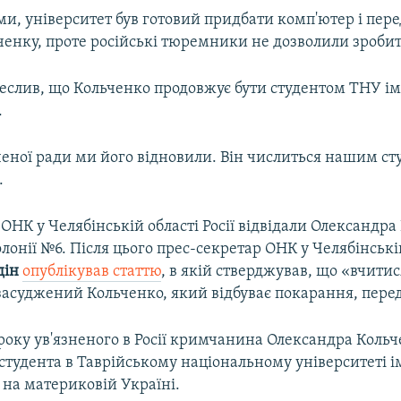
ми, університет був готовий придбати комп'ютер і пере
ченку, проте російські тюремники не дозволили зробит
реслив, що Кольченко продовжує бути студентом ТНУ ім
.
еної ради ми його відновили. Він числиться нашим ст
.
НК у Челябінській області Росії відвідали Олександра
лонії №6. Після цього прес-секретар ОНК у Челябінські
дін
опублікував статтю
, в якій стверджував, що «вчитис
засуджений Кольченко, який відбуває покарання, пере
 року ув'язненого в Росії кримчанина Олександра Коль
студента в Таврійському національному університеті і
 на материковій Україні.