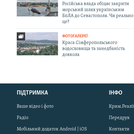
Російська влада обіцяє закрити
морський шлях українським
БпЛА до Севастополя. Чи реально
це?
ФОТОГАЛЕРЕЇ
Краса Сімферопольського
водосховища та занедбаність
довкола
Русский
ПІДТРИМКА
ІНФО
Qırımtatar
Ваше відео і фото
Крим.Реалії
ДОЛУЧАЙСЯ!
Радіо
Передрук
Мобільний додаток Android | iOS
Контакти