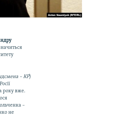
андру
значиться
ситету
удсмена – КР
)
Росії
а року вже.
мося
ольченка –
нко не