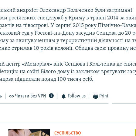
ський анархіст Олександр Кольченко були затримані
ми російських спецслужб у Криму в травні 2014 за зв
ерактів на півострові. У серпні 2015 року Північно-Кав
ьковий суд у Ростові-на-Дону засудив Сенцова до 20 ро
му за звинуваченням у терористичній діяльності на т
нко отримав 10 років колонії. Обидва свою провину не
й центр «Меморіал» вніс Сенцова і Кольченка до спис
 Петицію на сайті Білого дому із закликом врятувати за
енцова підписали понад 100 тисяч осіб.
ь
Читати без VPN
Follow us
Print
СУСПІЛЬСТВО