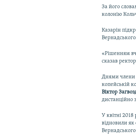
За його слова
колонію Коль
Казарін підк
Вернадського
«Рішенням вч
сказав ректор
Днями члени О
копейській ко
Віктор Загвоз
дистанційно 
У квітні 2018
відновили як 
Вернадського