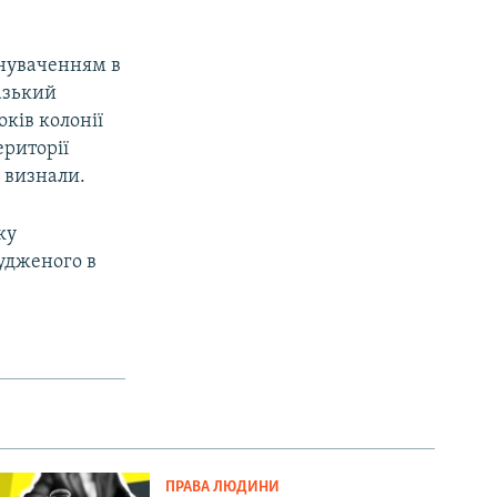
инуваченням в
казький
ків колонії
ериторії
 визнали.
ку
судженого в
ПРАВА ЛЮДИНИ