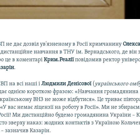
П не дає дозвіл ув'язненому в Росії кримчанину
Олекс
дистанційне навчання в ТНУ ім. Вернадського, де він 
ро це в коментарі
Крим.Реалії
повідомив ректор універ
зарін
.
ВП на всі наші і
Людмили Денісової
(
українського омб
ідає однією короткою фразою: «Навчання громадянина 
країнському ВНЗ не може відбутися». Це триває півтор
«У вас немає ліцензії на роботу в Росії». Ми не збирає
Росії! Ми дистанційно будемо громадянина України – К
сто зверху наказ: жодних контактів з Україною Кольче
 – зазначив Казарін.