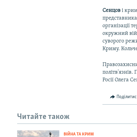
Сенцов
і крим
представника
організації т
окружний війс
суворого режи
Криму. Кольче
Правозахисни
політв'язнів.
Росії Олега С
Поділитис
Читайте також
ВІЙНА ТА КРИМ