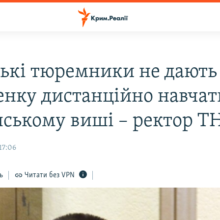
ські тюремники не дають
енку дистанційно навчат
нському виші – ректор Т
17:06
ь
Читати без VPN