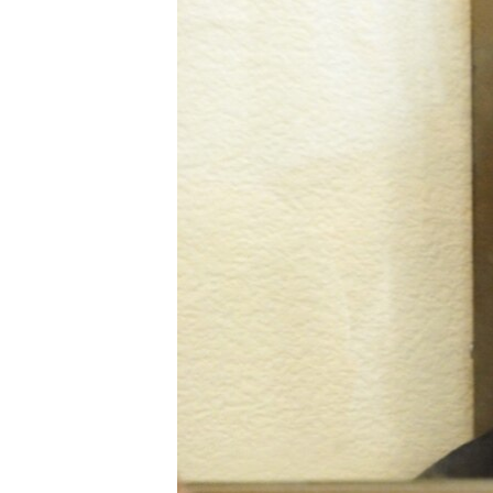
ВІДЕОУРОКИ «ELIFBE»
СВІДЧЕННЯ ОКУПАЦІЇ
УКРАЇНСЬКА ПРОБЛЕМА КРИМУ
ІНФОГРАФІКА