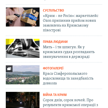
СУСПІЛЬСТВО
«Крим – не Росія»: маркетплейс
Ozon припинив прийом нових
замовлень на Кримському
півострові
ПРАВА ЛЮДИНИ
Мить – і ти шпигун. Як у
кримських судах розглядають
звинувачення в держзраді
ФОТОГАЛЕРЕЇ
Краса Сімферопольського
водосховища та занедбаність
довкола
ВІЙНА ТА КРИМ
Сорок днів, сорок ночей. Про
результати кримської операції з