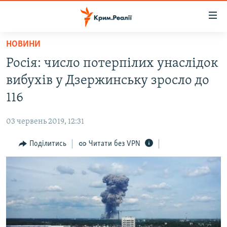
Доступність
посилання
Перейти
НОВИНИ
до
НОВИНИ
Росія: число потерпілих унаслідок
основного
ВОДА.КРИМ
матеріалу
вибухів у Дзержинську зросло до
ВІДЕО ТА ФОТО
Перейти
116
до
ПОЛІТИКА
основної
03 червень 2019, 12:31
БЛОГИ
навігації
Перейти
Поділитись
Читати без VPN
ПОГЛЯД
до
ІНТЕРВ'Ю
пошуку
ВСЕ ЗА ДЕНЬ
СПЕЦПРОЕКТИ
ЯК ОБІЙТИ БЛОКУВАННЯ
ДЕПОРТАЦІЯ