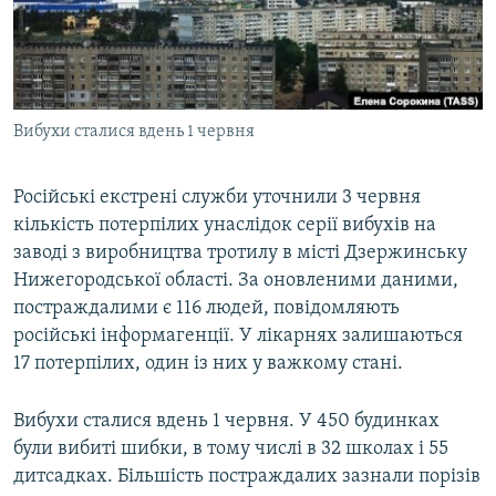
ВІДЕОУРОКИ «ELIFBE»
Русский
СВІДЧЕННЯ ОКУПАЦІЇ
Qırımtatar
УКРАЇНСЬКА ПРОБЛЕМА КРИМУ
Вибухи сталися вдень 1 червня
ДОЛУЧАЙСЯ!
ІНФОГРАФІКА
Російські екстрені служби уточнили 3 червня
кількість потерпілих унаслідок серії вибухів на
Усі сайти RFE/RL
заводі з виробництва тротилу в місті Дзержинську
Нижегородської області. За оновленими даними,
постраждалими є 116 людей, повідомляють
російські інформагенції. У лікарнях залишаються
17 потерпілих, один із них у важкому стані.
Вибухи сталися вдень 1 червня. У 450 будинках
були вибиті шибки, в тому числі в 32 школах і 55
дитсадках. Більшість постраждалих зазнали порізів