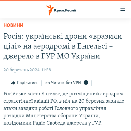
Доступність
посилання
Перейти
НОВИНИ
до
НОВИНИ
Росія: українські дрони «вразили
основного
ВОДА.КРИМ
матеріалу
цілі» на аеродромі в Енгельсі –
ВІДЕО ТА ФОТО
Перейти
джерело в ГУР МО України
до
ПОЛІТИКА
основної
20 березень 2024, 11:58
БЛОГИ
навігації
Перейти
Поділитись
Читати без VPN
ПОГЛЯД
до
Російське місто Енгельс, де розміщений аеродром
ІНТЕРВ'Ю
пошуку
стратегічної авіації РФ, в ніч на 20 березня зазнало
ВСЕ ЗА ДЕНЬ
атаки завдяки роботі Головного управління
СПЕЦПРОЕКТИ
розвідки Міністерства оборони України,
повідомили Радіо Свобода джерела у ГУР.
ЯК ОБІЙТИ БЛОКУВАННЯ
ДЕПОРТАЦІЯ