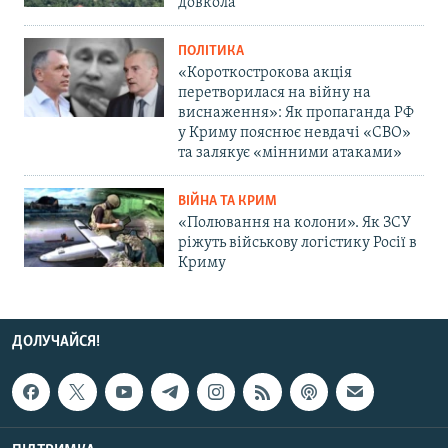
довкола
ПОЛІТИКА
«Короткострокова акція
перетворилася на війну на
виснаження»: Як пропаганда РФ
у Криму пояснює невдачі «СВО»
та залякує «мінними атаками»
ВІЙНА ТА КРИМ
«Полювання на колони». Як ЗСУ
ріжуть військову логістику Росії в
Криму
ДОЛУЧАЙСЯ!