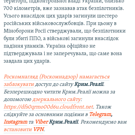
території, підконтрольної владі України, близько
700 кілометрів, вже зазнавав атак безпілотників.
Усього внаслідок цих ударів загинули шестеро
російських військовослужбовців. При цьому в
Міноборони Росії стверджували, що безпілотники
були збиті ППО, а військові загинули внаслідок
падіння уламків. Україна офіційно не
підтверджувала і не заперечувала, що саме вона
завдала цих ударів.
Роскомнагляд (Роскомнадзор) намагається
заблокувати
доступ до сайту
Крим.Реалії
.
Безперешкодно читати Крим.Реалії можна за
допомогою
дзеркального сайту
:
https://dfs0qrmo00d6u.cloudfront.net
. Також
слідкуйте за основними подіями в
Telegram
,
Instagram
та
Viber
Крим.Реалії
. Рекомендуємо вам
встановити
VPN
.