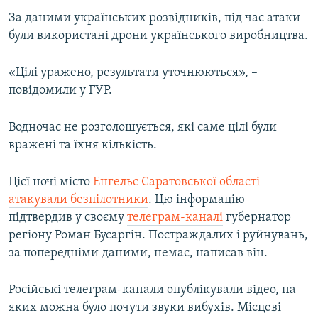
ВІДЕОУРОКИ «ELIFBE»
За даними українських розвідників, під час атаки
Русский
були використані дрони українського виробництва.
СВІДЧЕННЯ ОКУПАЦІЇ
Qırımtatar
УКРАЇНСЬКА ПРОБЛЕМА КРИМУ
«Цілі уражено, результати уточнюються», –
ДОЛУЧАЙСЯ!
повідомили у ГУР.
ІНФОГРАФІКА
Водночас не розголошується, які саме цілі були
вражені та їхня кількість.
Усі сайти RFE/RL
Цієї ночі місто
Енгельс Саратовської області
атакували безпілотники
. Цю інформацію
підтвердив у своєму
телеграм-каналі
губернатор
регіону Роман Бусаргін. Постраждалих і руйнувань,
за попередніми даними, немає, написав він.
Російські телеграм-канали опублікували відео, на
яких можна було почути звуки вибухів. Місцеві