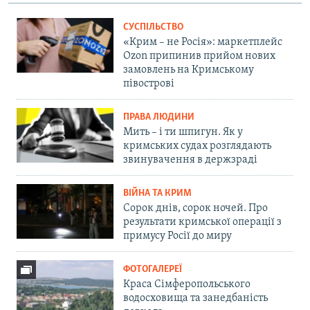
СУСПІЛЬСТВО
«Крим – не Росія»: маркетплейс
Ozon припинив прийом нових
замовлень на Кримському
півострові
ПРАВА ЛЮДИНИ
Мить – і ти шпигун. Як у
кримських судах розглядають
звинувачення в держзраді
ВІЙНА ТА КРИМ
Сорок днів, сорок ночей. Про
результати кримської операції з
примусу Росії до миру
ФОТОГАЛЕРЕЇ
Краса Сімферопольського
водосховища та занедбаність