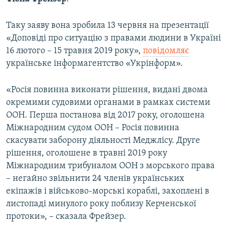
ВІДЕОУРОКИ «ELIFBE»
Русский
Таку заяву вона зробила 13 червня на презентації
СВІДЧЕННЯ ОКУПАЦІЇ
Qırımtatar
«Доповіді про ситуацію з правами людини в Україні
УКРАЇНСЬКА ПРОБЛЕМА КРИМУ
16 лютого – 15 травня 2019 року»,
повідомляє
українське інформагентство «Укрінформ».
ДОЛУЧАЙСЯ!
ІНФОГРАФІКА
«Росія повинна виконати рішення, видані двома
окремими судовими органами в рамках системи
Усі сайти RFE/RL
ООН. Перша постанова від 2017 року, оголошена
Міжнародним судом ООН – Росія повинна
скасувати заборону діяльності Меджлісу. Друге
рішення, оголошене в травні 2019 року
Міжнародним трибуналом ООН з морського права
– негайно звільнити 24 членів українських
екіпажів і військово-морські кораблі, захоплені в
листопаді минулого року поблизу Керченської
протоки», – сказала Фрейзер.