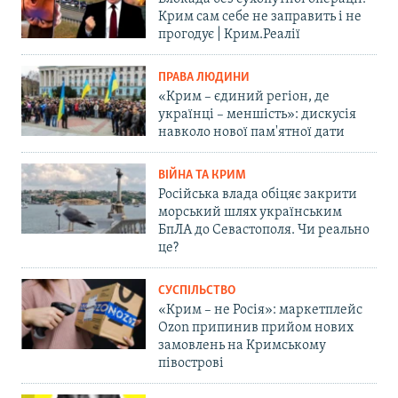
Крим сам себе не заправить і не
прогодує | Крим.Реалії
ПРАВА ЛЮДИНИ
«Крим – єдиний регіон, де
українці – меншість»: дискусія
навколо нової пам'ятної дати
ВІЙНА ТА КРИМ
Російська влада обіцяє закрити
морський шлях українським
БпЛА до Севастополя. Чи реально
це?
СУСПІЛЬСТВО
«Крим – не Росія»: маркетплейс
Ozon припинив прийом нових
замовлень на Кримському
півострові