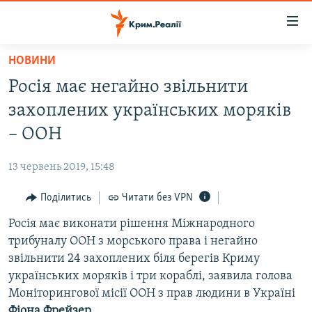
Доступність
посилання
Перейти
НОВИНИ
до
НОВИНИ
Росія має негайно звільнити
основного
ВОДА.КРИМ
матеріалу
захоплених українських моряків
ВІДЕО ТА ФОТО
Перейти
– ООН
до
ПОЛІТИКА
основної
13 червень 2019, 15:48
БЛОГИ
навігації
Перейти
Поділитись
Читати без VPN
ПОГЛЯД
до
Росія має виконати рішення Міжнародного
ІНТЕРВ'Ю
пошуку
трибуналу ООН з морського права і негайно
ВСЕ ЗА ДЕНЬ
звільнити 24 захоплених біля берегів Криму
СПЕЦПРОЕКТИ
українських моряків і три кораблі, заявила голова
Моніторингової місії ООН з прав людини в Україні
ЯК ОБІЙТИ БЛОКУВАННЯ
ДЕПОРТАЦІЯ
Фіона Фрейзер
.