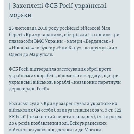
Захоплені ФСБ Росії українські
моряки
25 листопада 2018 року російські військові біля
берегів Криму таранили, обстріляли і захопили три
плавзасоби ВМС України – катери «Бердянськ» і
«Нікополь» та буксир «Яни Капу», що прямували з
Одеси до Маріуполя.
ФСБ Росії підтвердила застосування зброї проти
українських кораблів, відомство стверджує, що три
українські військові кораблі «незаконно перетнули
держкордон Росії».
Російські суди в Криму заарештували українських
військових (24 особи), звинувативши їх за ч. 3 ст. 322
КК Росії (незаконний перетин кордону), їм загрожує
до 6 років позбавлення волі. Всіх українських
військовослужбовців доставили до Москви.