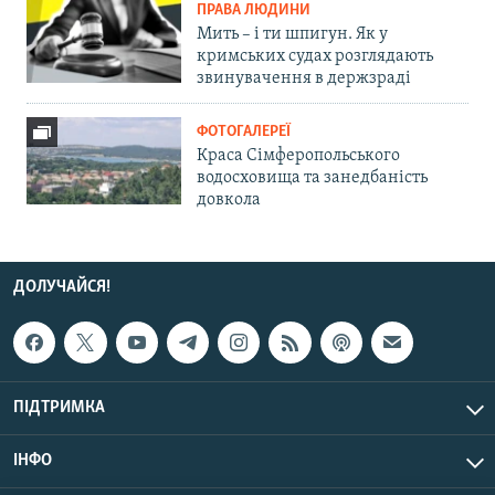
ПРАВА ЛЮДИНИ
Мить – і ти шпигун. Як у
кримських судах розглядають
звинувачення в держзраді
ФОТОГАЛЕРЕЇ
Краса Сімферопольського
водосховища та занедбаність
довкола
ДОЛУЧАЙСЯ!
ПІДТРИМКА
ІНФО