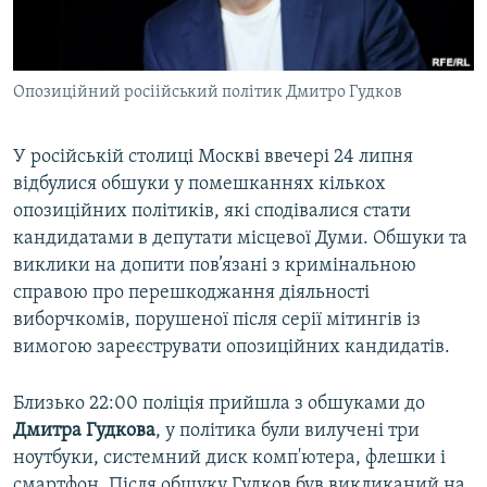
ВІДЕОУРОКИ «ELIFBE»
Русский
СВІДЧЕННЯ ОКУПАЦІЇ
Qırımtatar
Опозиційний росіійський політик Дмитро Гудков
УКРАЇНСЬКА ПРОБЛЕМА КРИМУ
ДОЛУЧАЙСЯ!
ІНФОГРАФІКА
У російській столиці Москві ввечері 24 липня
відбулися обшуки у помешканнях кількох
опозиційних політиків, які сподівалися стати
Усі сайти RFE/RL
кандидатами в депутати місцевої Думи. Обшуки та
виклики на допити пов’язані з кримінальною
справою про перешкоджання діяльності
виборчкомів, порушеної після серії мітингів із
вимогою зареєструвати опозиційних кандидатів.
Близько 22:00 поліція прийшла з обшуками до
Дмитра Гудкова
, у політика були вилучені три
ноутбуки, системний диск комп'ютера, флешки і
смартфон. Після обшуку Гудков був викликаний на