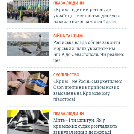
ПРАВА ЛЮДИНИ
«Крим – єдиний регіон, де
українці – меншість»: дискусія
навколо нової пам'ятної дати
ВІЙНА ТА КРИМ
Російська влада обіцяє закрити
морський шлях українським
БпЛА до Севастополя. Чи реально
це?
СУСПІЛЬСТВО
«Крим – не Росія»: маркетплейс
Ozon припинив прийом нових
замовлень на Кримському
півострові
ПРАВА ЛЮДИНИ
Мить – і ти шпигун. Як у
кримських судах розглядають
звинувачення в держзраді