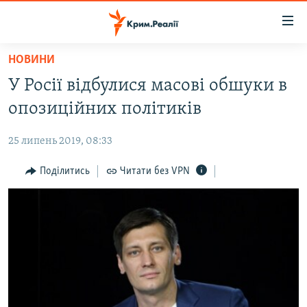
Доступність
посилання
Перейти
НОВИНИ
до
НОВИНИ
У Росії відбулися масові обшуки в
основного
ВОДА.КРИМ
матеріалу
опозиційних політиків
ВІДЕО ТА ФОТО
Перейти
до
25 липень 2019, 08:33
ПОЛІТИКА
основної
БЛОГИ
Поділитись
Читати без VPN
навігації
Перейти
ПОГЛЯД
до
ІНТЕРВ'Ю
пошуку
ВСЕ ЗА ДЕНЬ
СПЕЦПРОЕКТИ
ЯК ОБІЙТИ БЛОКУВАННЯ
ДЕПОРТАЦІЯ