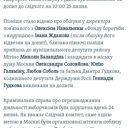
допит до слідчого на 10:00 25 липня.
Пізніше стало відомо про обшуки у директора
пов’язаного з
Олексієм Навальним
«Фонду боротьби
з корупцією»
Івана Жданова
(після обшуку його
відвезли на допит), близько півночі поліція
прийшла до муніципального депутата району
Мітіно
Миколи Баландіна
і кандидата в міську
думу Москви
Олександра Соловйова. Юлію
Галяміну, Любов Соболь
та батька Дмитра Гудкова,
колишнього депутата Держдуми Росії
Геннадія
Гудкова
викликали на допити.
Кримінальна справа про перешкоджання
діяльності виборчкомів була порушена вдень 24
липня. Як вважає Слідчий комітет, саме з цією
метою в Москві були організовані мітинги поблизу