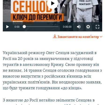
No media source currently available
0:00
0:06:00
Завантажити на комп'ютер
Український режисер Олег Сенцов засуджений в
Росії на 20 років за звинуваченням у підготовці
терактів в анексованому Криму. Свою провину він
не визнає. 14 травня Сенцов оголосив голодування з
вимогою випустити з російських в’язниць всіх
українських політв’язнів. Він неодноразово заявляв,
що буде тримати голодування «до кінця».
З вимогою до Росії негайно звільнити Сенцова в