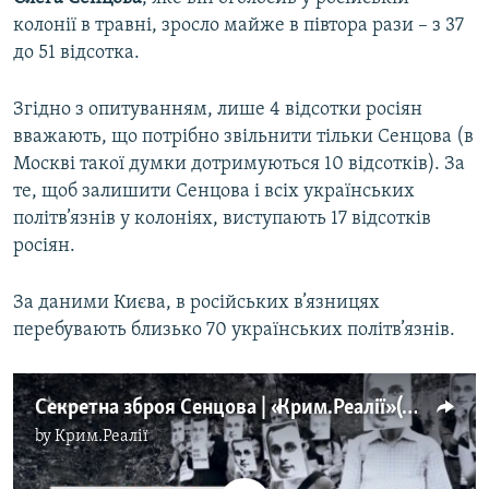
колонії в травні, зросло майже в півтора рази – з 37
до 51 відсотка.
Згідно з опитуванням, лише 4 відсотки росіян
вважають, що потрібно звільнити тільки Сенцова (в
Москві такої думки дотримуються 10 відсотків). За
те, щоб залишити Сенцова і всіх українських
політв’язнів у колоніях, виступають 17 відсотків
росіян.
За даними Києва, в російських в’язницях
перебувають близько 70 українських політв’язнів.
Секретна зброя Сенцова | «Крим.Реалії» (відео)
by
Крим.Реалії