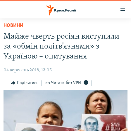
Доступність
посилання
Перейти
НОВИНИ
до
НОВИНИ
Майже чверть росіян виступили
основного
ВОДА.КРИМ
матеріалу
за «обмін політв’язнями» з
ВІДЕО ТА ФОТО
Перейти
Україною – опитування
до
ПОЛІТИКА
основної
04 вересень 2018, 13:05
БЛОГИ
навігації
Перейти
Поділитись
Читати без VPN
ПОГЛЯД
до
ІНТЕРВ'Ю
пошуку
ВСЕ ЗА ДЕНЬ
СПЕЦПРОЕКТИ
ЯК ОБІЙТИ БЛОКУВАННЯ
ДЕПОРТАЦІЯ