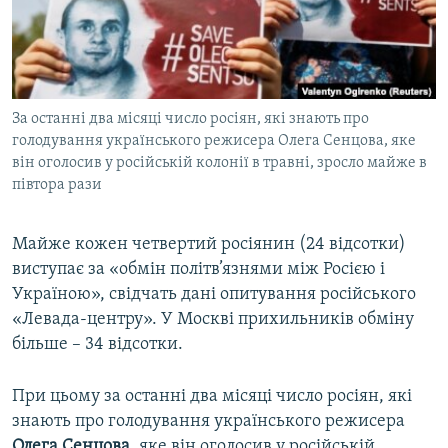
ВІДЕОУРОКИ «ELIFBE»
Русский
СВІДЧЕННЯ ОКУПАЦІЇ
Qırımtatar
УКРАЇНСЬКА ПРОБЛЕМА КРИМУ
За останні два місяці число росіян, які знають про
ДОЛУЧАЙСЯ!
ІНФОГРАФІКА
голодування українського режисера Олега Сенцова, яке
він оголосив у російській колонії в травні, зросло майже в
півтора рази
Усі сайти RFE/RL
Майже кожен четвертий росіянин (24 відсотки)
виступає за «обмін політв’язнями між Росією і
Україною», свідчать дані опитування російського
«Левада-центру». У Москві прихильників обміну
більше – 34 відсотки.
При цьому за останні два місяці число росіян, які
знають про голодування українського режисера
Олега Сенцова
, яке він оголосив у російській