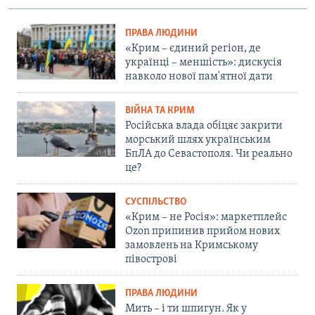
ПРАВА ЛЮДИНИ
«Крим – єдиний регіон, де
українці – меншість»: дискусія
навколо нової пам'ятної дати
ВІЙНА ТА КРИМ
Російська влада обіцяє закрити
морський шлях українським
БпЛА до Севастополя. Чи реально
це?
СУСПІЛЬСТВО
«Крим – не Росія»: маркетплейс
Ozon припинив прийом нових
замовлень на Кримському
півострові
ПРАВА ЛЮДИНИ
Мить – і ти шпигун. Як у