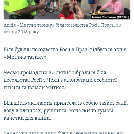
ВІДЕОУРОКИ «ELIFBE»
Русский
СВІДЧЕННЯ ОКУПАЦІЇ
Qırımtatar
Акція «Миття в тазику» біля посольства Росії, Прага, 30
УКРАЇНСЬКА ПРОБЛЕМА КРИМУ
липня 2018 року
ДОЛУЧАЙСЯ!
ІНФОГРАФІКА
Біля будівлі посольства Росії в Празі відбулася акція
«Миття в тазику».
Усі сайти RFE/RL
Чеські громадяни 30 липня зібралися біля
посольства Росії у Чехії з атрибутами особистої
гігієни та почали митися.
Більшість активістів принесла із собою тазки, балії,
воду в пляшках, рушники, мочалки та гумові
качечки для ванни.
Серед учасників акції були чоловіки та жінки, які