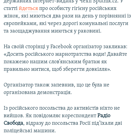
державних інтернет-видань у Чехії Sputnik.cz. У
статті
йдеться
про особисту гігієну російських
жінок, які миються два рази на день у порівнянні із
європейками, які через дорогі комунальні послуги
та заощаджування миються у раковині.
На своїй сторінці у Facebook організатор закликав:
«Досить російського марнотратства води! Давайте
покажемо нашим слов’янським братам як
правильно митися, щоб зберегти довкілля».
Організатор також запевнив, що це була не
організована демонстрація.
Із російського посольства до активістів ніхто не
вийшов. Як повідомляє кореспондент
Радіо
Свобода
, відразу до посольства Росії під’їхали дві
поліцейські машини.