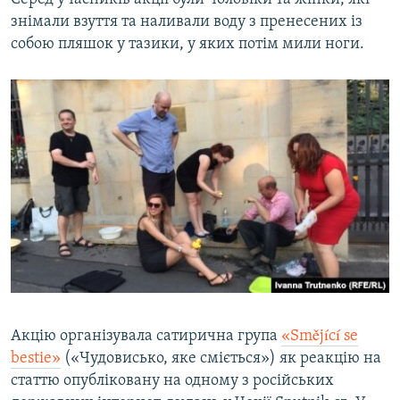
знімали взуття та наливали воду з пренесених із
собою пляшок у тазики, у яких потім мили ноги.
Акцію організувала сатирична група
«Smějící se
bestie»
(«​Чудовисько, яке сміється»​) як реакцію на
статтю опубліковану на одному з російських