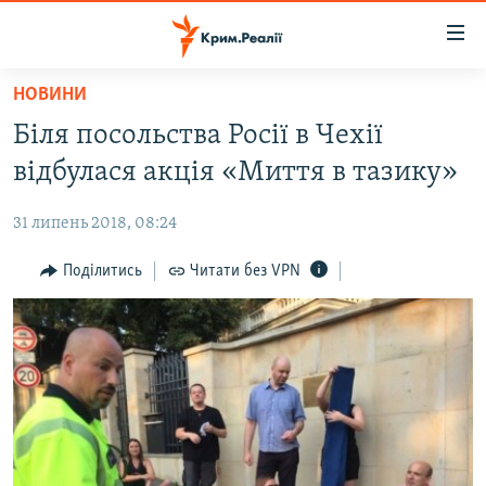
Доступність
посилання
Перейти
НОВИНИ
до
НОВИНИ
Біля посольства Росії в Чехії
основного
ВОДА.КРИМ
матеріалу
відбулася акція «Миття в тазику»
ВІДЕО ТА ФОТО
Перейти
до
31 липень 2018, 08:24
ПОЛІТИКА
основної
БЛОГИ
Поділитись
Читати без VPN
навігації
Перейти
ПОГЛЯД
до
ІНТЕРВ'Ю
пошуку
ВСЕ ЗА ДЕНЬ
СПЕЦПРОЕКТИ
ЯК ОБІЙТИ БЛОКУВАННЯ
ДЕПОРТАЦІЯ