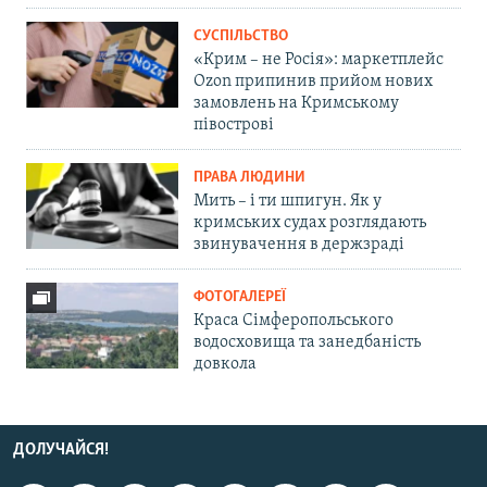
СУСПІЛЬСТВО
«Крим – не Росія»: маркетплейс
Ozon припинив прийом нових
замовлень на Кримському
півострові
ПРАВА ЛЮДИНИ
Мить – і ти шпигун. Як у
кримських судах розглядають
звинувачення в держзраді
ФОТОГАЛЕРЕЇ
Краса Сімферопольського
водосховища та занедбаність
довкола
ДОЛУЧАЙСЯ!