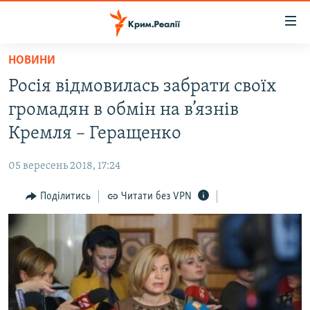
Доступність
посилання
Перейти
НОВИНИ
до
НОВИНИ
Росія відмовилась забрати своїх
основного
ВОДА.КРИМ
матеріалу
громадян в обмін на в’язнів
ВІДЕО ТА ФОТО
Перейти
Кремля – Геращенко
до
ПОЛІТИКА
основної
05 вересень 2018, 17:24
БЛОГИ
навігації
Перейти
Поділитись
Читати без VPN
ПОГЛЯД
до
ІНТЕРВ'Ю
пошуку
ВСЕ ЗА ДЕНЬ
СПЕЦПРОЕКТИ
ЯК ОБІЙТИ БЛОКУВАННЯ
ДЕПОРТАЦІЯ