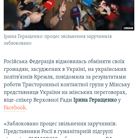
ВІДЕОУРОКИ «ELIFBE»
Русский
СВІДЧЕННЯ ОКУПАЦІЇ
Qırımtatar
УКРАЇНСЬКА ПРОБЛЕМА КРИМУ
Ірина Геращенко: процес звільнення заручників
ДОЛУЧАЙСЯ!
ІНФОГРАФІКА
заблоковано
Російська Федерація відмовилась обміняти своїх
Усі сайти RFE/RL
громадян, засуджених в Україні, на українських
політв’язнів Кремля, повідомила за результатами
роботи Тристоронньої контактної групи у Мінську
представниця України на мінських переговорах,
віце-спікер Верховної Ради
Ірина Геращенко
у
Facebook
.
«Заблоковано процес звільнення заручників.
Представники Росії в гуманітарній підгрупі