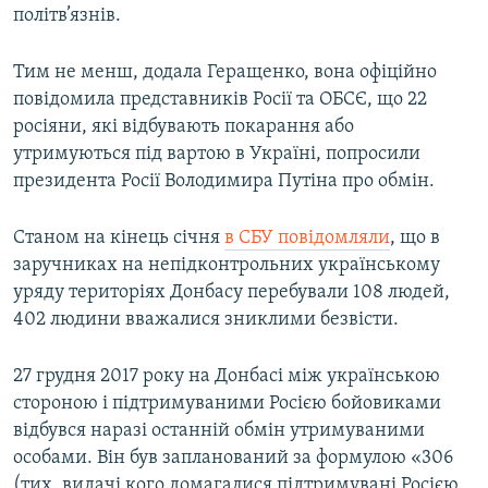
політв’язнів.
Тим не менш, додала Геращенко, вона офіційно
повідомила представників Росії та ОБСЄ, що 22
росіяни, які відбувають покарання або
утримуються під вартою в Україні, попросили
президента Росії Володимира Путіна про обмін.
Станом на кінець січня
в СБУ повідомляли
, що в
заручниках на непідконтрольних українському
уряду територіях Донбасу перебували 108 людей,
402 людини вважалися зниклими безвісти.
27 грудня 2017 року на Донбасі між українською
стороною і підтримуваними Росією бойовиками
відбувся наразі останній обмін утримуваними
особами. Він був запланований за формулою «306
(тих, видачі кого домагалися підтримувані Росією