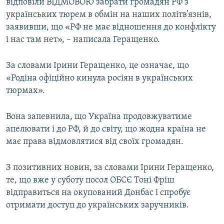
відповіли ВІДМОВОЮ забрати громадян РФ з
українських тюрем в обмін на наших політв’язнів,
заявивши, що «РФ не має відношення до конфлікту
і нас там нет», – написала Геращенко.
За словами Ірини Геращенко, це означає, що
«Родіна офіційно кинула росіян в українських
тюрмах».
Вона запевнила, що Україна продовжуватиме
апелювати і до РФ, й до світу, що жодна країна не
має права відмовлятися від своїх громадян.
З позитивних новин, за словами Ірини Геращенко,
те, що вже у суботу посол ОБСЄ Тоні Фріш
відправиться на окупований Донбас і спробує
отримати доступ до українських заручників.