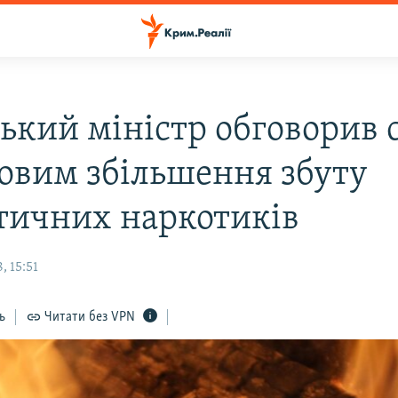
ський міністр обговорив 
овим збільшення збуту
тичних наркотиків
, 15:51
ь
Читати без VPN