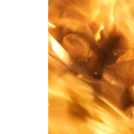
ВІДЕОУРОКИ «ELIFBE»
СВІДЧЕННЯ ОКУПАЦІЇ
УКРАЇНСЬКА ПРОБЛЕМА КРИМУ
ІНФОГРАФІКА