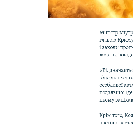
Міністр внутр
главою Крим
і заходи прот
жовтня повідо
«Відзначаєть
з'являються 
особливої акт
подальшої іде
цьому зацікав
Крім того, Ко
частіше засто