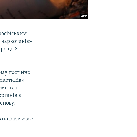
російським
 наркотиків»
ро це 8
ому постійно
аркотиків»
лення і
органів в
енову.
хнологій «все