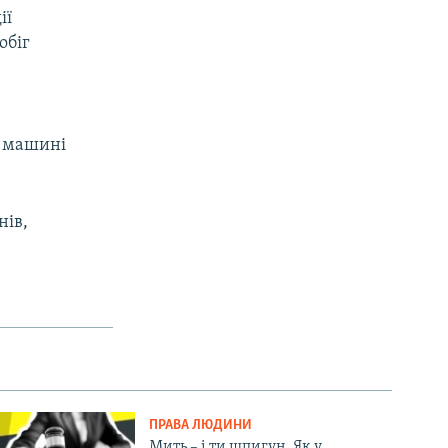
ії
обіг
в машині
нів,
ПРАВА ЛЮДИНИ
Мить – і ти шпигун. Як у