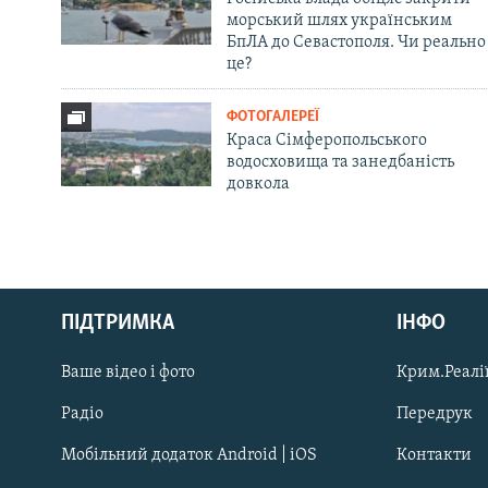
морський шлях українським
БпЛА до Севастополя. Чи реально
це?
ФОТОГАЛЕРЕЇ
Краса Сімферопольського
водосховища та занедбаність
довкола
Русский
ПІДТРИМКА
ІНФО
Qırımtatar
Ваше відео і фото
Крим.Реалії
ДОЛУЧАЙСЯ!
Радіо
Передрук
Мобільний додаток Android | iOS
Контакти