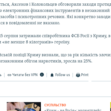
ться, Аксенов і Колокольцев обговорили заходи протид
 електронних фінансових інструментів в незаконний 
засобів і психотропних речовин. Які конкретно заходи
я в повідомленні не вказано.
25 серпня затримали співробітника ФСБ Росії з Криму, 
 «не менше 8 кілограмів» героїну.
йській поліції Криму визнали, що за рік кількість злочи
незаконним обігом наркотиків, зросла на 25%.
ь
Читати без VPN
Follow us
Print
СУСПІЛЬСТВО
«Крим – не Росія»: маркетплейс