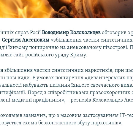
ішніх справ Росії
Володимир Колокольцев
обговорив з 
у
Сергієм Аксеновим
«збільшення частки синтетичних
идії їхньому поширенню на анексованому півострові. П
мляє сайт російського уряду Криму.
ся збільшення частки синтетичних наркотиків, при ць
їхні нові види. В умовах поширення «дизайнерських н
уальності набувають питання їхнього своєчасного вияв
нтифікації. Поряд з співробітниками правоохоронних 
лені медичні працівники», – розповів Колокольцев Акс
локольцев зазначив, що з масовим застосуванням IT-те
совується схема безконтактного збуту наркотиків».