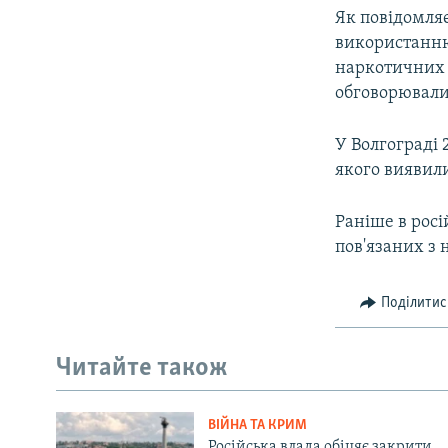
Як повідомляє
використанню
наркотичних 
обговорювалис
У Волгограді 
якого виявили
Раніше в росі
пов'язаних з 
Поділитис
Читайте також
ВІЙНА ТА КРИМ
Російська влада обіцяє закрити