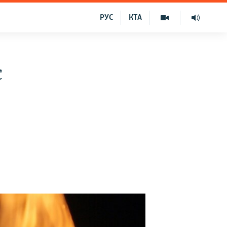
РУС
КТА
c