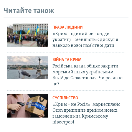
Читайте також
ПРАВА ЛЮДИНИ
«Крим – єдиний регіон, де
українці – меншість»: дискусія
навколо нової пам'ятної дати
ВІЙНА ТА КРИМ
Російська влада обіцяє закрити
морський шлях українським
БпЛА до Севастополя. Чи реально
це?
СУСПІЛЬСТВО
«Крим – не Росія»: маркетплейс
Ozon припинив прийом нових
замовлень на Кримському
півострові