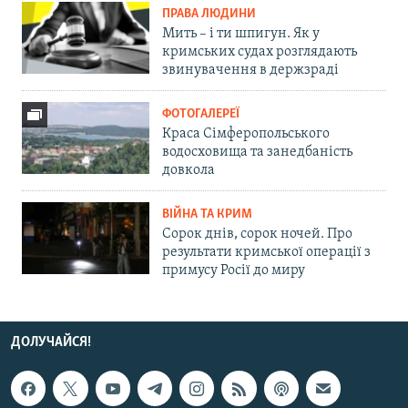
ПРАВА ЛЮДИНИ
Мить – і ти шпигун. Як у
кримських судах розглядають
звинувачення в держзраді
ФОТОГАЛЕРЕЇ
Краса Сімферопольського
водосховища та занедбаність
довкола
ВІЙНА ТА КРИМ
Сорок днів, сорок ночей. Про
результати кримської операції з
примусу Росії до миру
ДОЛУЧАЙСЯ!