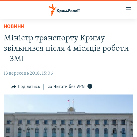
Доступність
посилання
Перейти
НОВИНИ
до
НОВИНИ
Міністр транспорту Криму
основного
ВОДА.КРИМ
матеріалу
звільнився після 4 місяців роботи
ВІДЕО ТА ФОТО
Перейти
– ЗМІ
до
ПОЛІТИКА
основної
13 вересень 2018, 15:06
БЛОГИ
навігації
Перейти
Поділитись
Читати без VPN
ПОГЛЯД
до
ІНТЕРВ'Ю
пошуку
ВСЕ ЗА ДЕНЬ
СПЕЦПРОЕКТИ
ЯК ОБІЙТИ БЛОКУВАННЯ
ДЕПОРТАЦІЯ