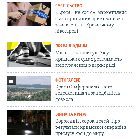
СУСПІЛЬСТВО
«Крим – не Росія»: маркетплейс
Ozon припинив прийом нових
замовлень на Кримському
півострові
ПРАВА ЛЮДИНИ
Мить – і ти шпигун. Як у
кримських судах розглядають
звинувачення в держзраді
ФОТОГАЛЕРЕЇ
Краса Сімферопольського
водосховища та занедбаність
довкола
ВІЙНА ТА КРИМ
Сорок днів, сорок ночей. Про
результати кримської операції з
примусу Росії до миру