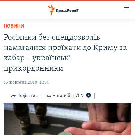
Доступність
посилання
Перейти
НОВИНИ
до
НОВИНИ
Росіянки без спецдозволів
основного
ВОДА.КРИМ
матеріалу
намагалися проїхати до Криму за
ВІДЕО ТА ФОТО
Перейти
хабар – українські
до
ПОЛІТИКА
прикордонники
основної
БЛОГИ
навігації
15 жовтень 2018, 11:30
Перейти
ПОГЛЯД
до
Поділитись
Читати без VPN
ІНТЕРВ'Ю
пошуку
ВСЕ ЗА ДЕНЬ
СПЕЦПРОЕКТИ
ЯК ОБІЙТИ БЛОКУВАННЯ
ДЕПОРТАЦІЯ