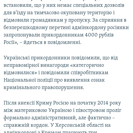
встановили, що у них немає спеціальних дозволів
для в'їзду на тимчасово окуповану територію і
відмовили громадянкам у пропуску. За сприяння в
безперешкодному перетині адмінкордону росіянки
запропонували прикордонникам 4000 рублів
Росії», – йдеться в повідомленні.
Українські прикордонники повідомили, що від
неправомірної винагороди «категорично
відмовилися» і повідомили співробітникам
Національної поліції про виявлення ознак
кримінального правопорушення.
Після анексії Криму Росією на початку 2014 року
між материковою Україною і півостровом проліг
формально адміністративний, але фактично –
справжній кордон. У Херсонській області на
адмінкордоні з Кримом працюють три