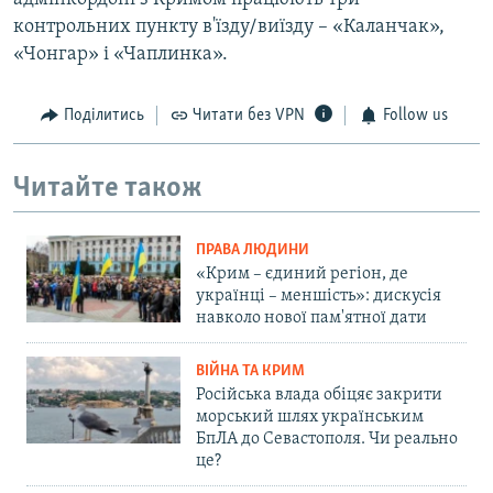
контрольних пункту в'їзду/виїзду – «Каланчак»,
«Чонгар» і «Чаплинка».
Поділитись
Читати без VPN
Follow us
Читайте також
ПРАВА ЛЮДИНИ
«Крим – єдиний регіон, де
українці – меншість»: дискусія
навколо нової пам'ятної дати
ВІЙНА ТА КРИМ
Російська влада обіцяє закрити
морський шлях українським
БпЛА до Севастополя. Чи реально
це?