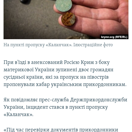
ВІДЕОУРОКИ «ELIFBE»
Русский
СВІДЧЕННЯ ОКУПАЦІЇ
Qırımtatar
УКРАЇНСЬКА ПРОБЛЕМА КРИМУ
ДОЛУЧАЙСЯ!
ІНФОГРАФІКА
На пункті пропуску «Каланчак». Ілюстраційне фото
При в'їзді в анексований Росією Крим з боку
Усі сайти RFE/RL
материкової України зупинені двоє громадян
сусідньої країни, які за пропуск на півострів
пропонували хабар українським прикордонникам.
Як повідомляє прес-служба Держприкордонслужби
України, інцидент стався в пункті пропуску
«Каланчак».
«Під час перевірки документів прикордонники