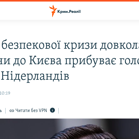
 безпекової кризи довкол
ни до Києва прибуває гол
 Нідерландів
10:19
ь
Читати без VPN