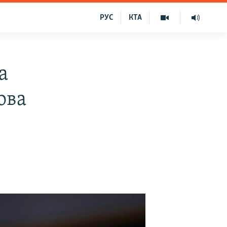
РУС
КТА
а
ова