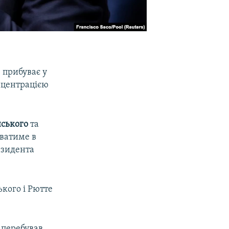
 прибуває у
онцентрацією
ського
та
уватиме в
езидента
ького і Рютте
 перебував