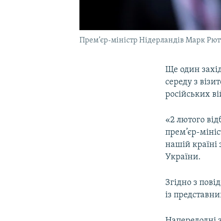
Прем’єр-міністр Нідерландів Марк Рют
Ще один захід
середу з візи
російських ві
«2 лютого від
прем’єр-міні
нашій країні 
України.
Згідно з пові
із представн
Напередодні з