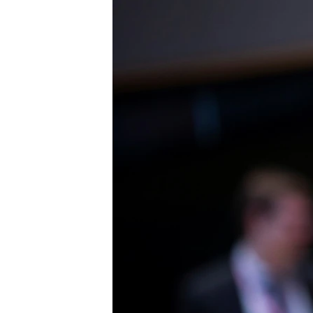
ВІДЕОУРОКИ «ELIFBE»
СВІДЧЕННЯ ОКУПАЦІЇ
УКРАЇНСЬКА ПРОБЛЕМА КРИМУ
ІНФОГРАФІКА