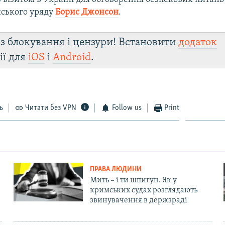
нського уряду
Борис Джонсон
.
з блокування і цензури! Встановити
додаток
ії для
iOS
і
Android
.
ь
Читати без VPN
Follow us
Print
ПРАВА ЛЮДИНИ
Мить – і ти шпигун. Як у
кримських судах розглядають
звинувачення в держзраді