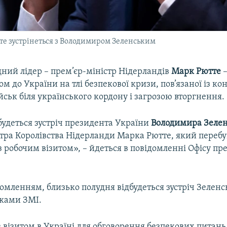
те зустрінеться з Володимиром Зеленським
ний лідер – прем’єр-міністр Нідерландів
Марк Рютте
–
том до України на тлі безпекової кризи, пов’язаної із к
йськ біля українського кордону і загрозою вторгнення.
будеться зустріч президента України
Володимира Зелен
стра Королівства Нідерланди Марка Рютте, який переб
з робочим візитом», – йдеться в повідомленні Офісу пр
домленням, близько полудня відбудеться зустріч Зеленс
иками ЗМІ.
 візитом в Україні для обговорення безпекових питань