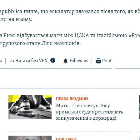
pubblica пише, що ескалатор зламався після того, як 
ти на ньому.
 в Римі відбувається матч між ЦСКА та італійською «Р
 групового етапу Ліги чемпіонів.
ь
Читати без VPN
Follow us
Print
ПРАВА ЛЮДИНИ
Мить – і ти шпигун. Як у
кримських судах розглядають
звинувачення в держзраді
ПОЛІТИКА