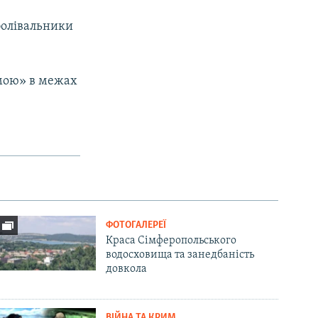
вболівальники
омою» в межах
ФОТОГАЛЕРЕЇ
Краса Сімферопольського
водосховища та занедбаність
довкола
ВІЙНА ТА КРИМ