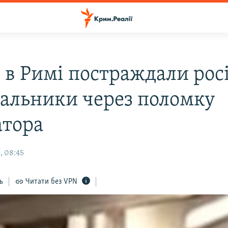
: в Римі постраждали рос
вальники через поломку
атора
, 08:45
ь
Читати без VPN