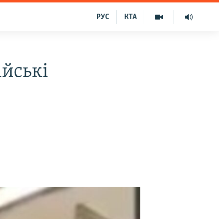
РУС
КТА
ійські