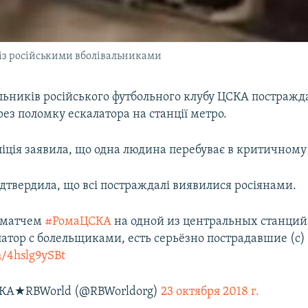
 із російськими вболівальниками
льників російського футбольного клубу ЦСКА постражда
ерез поломку ескалатора на станції метро.
ліція заявила, що одна людина перебуває в критичному 
підтвердила, що всі постраждалі виявилися росіянами.
 матчем
#РомаЦСКА
на одной из центральных станци
латор с болельщиками, есть серьёзно пострадавшие (с)
m/4hslg9ySBt
КА★RBWorld (@RBWorldorg)
23 октября 2018 г.