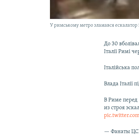
У римському метро зламався ескалатор
До 30 вболіва
Італії Римі ч
Італійська по
Влада Італії 
В Риме перед
из строя эска
pic.twitter.co
— Фанаты ЦС