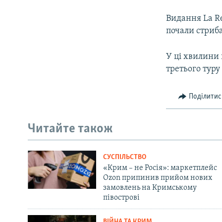
Видання La Re
почали стриба
У ці хвилини
третього туру
Поділитис
Читайте також
СУСПІЛЬСТВО
«Крим – не Росія»: маркетплейс
Ozon припинив прийом нових
замовлень на Кримському
півострові
ВІЙНА ТА КРИМ