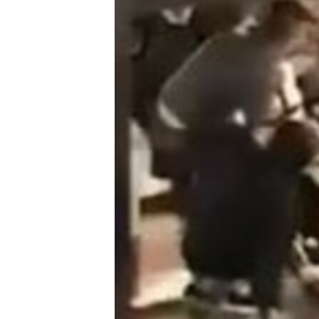
ВІДЕОУРОКИ «ELIFBE»
СВІДЧЕННЯ ОКУПАЦІЇ
УКРАЇНСЬКА ПРОБЛЕМА КРИМУ
ІНФОГРАФІКА