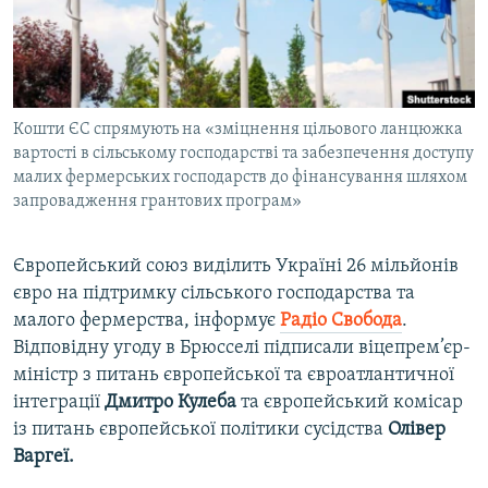
ВІДЕОУРОКИ «ELIFBE»
Русский
СВІДЧЕННЯ ОКУПАЦІЇ
Qırımtatar
УКРАЇНСЬКА ПРОБЛЕМА КРИМУ
Кошти ЄС спрямують на «зміцнення цільового ланцюжка
ДОЛУЧАЙСЯ!
ІНФОГРАФІКА
вартості в сільському господарстві та забезпечення доступу
малих фермерських господарств до фінансування шляхом
запровадження грантових програм»
Усі сайти RFE/RL
Європейський союз виділить Україні 26 мільйонів
євро на підтримку сільського господарства та
малого фермерства, інформує
Радіо Свобода
.
Відповідну угоду в Брюсселі підписали віцепрем’єр-
міністр з питань європейської та євроатлантичної
інтеграції
Дмитро Кулеба
та європейський комісар
із питань європейської політики сусідства
Олівер
Варгеї.