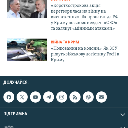
«Короткострокова акція
перетворилася на війну на
виснаження»: Як пропаганда РФ
у Криму пояснює невдачі «СВО»
та залякує «мінними атаками»
ВІЙНА ТА КРИМ
«Полювання на колони». Як ЗСУ
ріжуть військову логістику Росії в
Криму
ДОЛУЧАЙСЯ!
ПІДТРИМКА
ІНФО