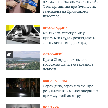
«Крим – не Росія»: маркетплейс
Ozon припинив прийом нових
замовлень на Кримському
півострові
ПРАВА ЛЮДИНИ
Мить – і ти шпигун. Як у
кримських судах розглядають
звинувачення в держзраді
ФОТОГАЛЕРЕЇ
Краса Сімферопольського
водосховища та занедбаність
довкола
ВІЙНА ТА КРИМ
Сорок днів, сорок ночей. Про
результати кримської операції з
примусу Росії до миру
ПОЛІТИКА