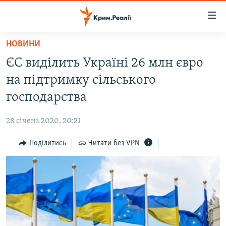
Доступність
посилання
Перейти
НОВИНИ
до
НОВИНИ
ЄС виділить Україні 26 млн євро
основного
ВОДА.КРИМ
матеріалу
на підтримку сільського
ВІДЕО ТА ФОТО
Перейти
господарства
до
ПОЛІТИКА
основної
28 січень 2020, 20:21
БЛОГИ
навігації
Перейти
Поділитись
Читати без VPN
ПОГЛЯД
до
ІНТЕРВ'Ю
пошуку
ВСЕ ЗА ДЕНЬ
СПЕЦПРОЕКТИ
ЯК ОБІЙТИ БЛОКУВАННЯ
ДЕПОРТАЦІЯ