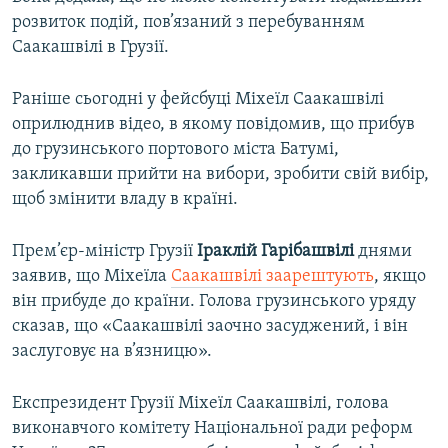
розвиток подій, пов’язаний з перебуванням
Саакашвілі в Грузії.
Раніше сьогодні у фейсбуці Міхеїл Саакашвілі
оприлюднив відео, в якому повідомив, що прибув
до грузинського портового міста Батумі,
закликавши прийти на вибори, зробити свій вибір,
щоб змінити владу в країні.
Прем’єр-міністр Грузії
Іраклій Гарібашвілі
днями
заявив, що Міхеїла
Саакашвілі заарештують
, якщо
він прибуде до країни. Голова грузинського уряду
сказав, що «Саакашвілі заочно засуджений, і він
заслуговує на в’язницю».
Експрезидент Грузії Міхеїл Саакашвілі, голова
виконавчого комітету Національної ради реформ