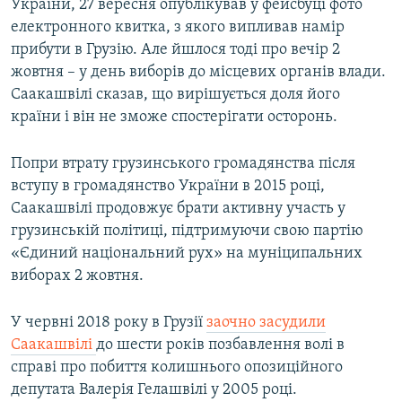
України, 27 вересня опублікував у фейсбуці фото
електронного квитка, з якого випливав намір
прибути в Грузію. Але йшлося тоді про вечір 2
жовтня – у день виборів до місцевих органів влади.
Саакашвілі сказав, що вирішується доля його
країни і він не зможе спостерігати осторонь.
Попри втрату грузинського громадянства після
вступу в громадянство України в 2015 році,
Саакашвілі продовжує брати активну участь у
грузинській політиці, підтримуючи свою партію
«Єдиний національний рух» на муніципальних
виборах 2 жовтня.
У червні 2018 року в Грузії
заочно засудили
Саакашвілі
до шести років позбавлення волі в
справі про побиття колишнього опозиційного
депутата Валерія Гелашвілі у 2005 році.