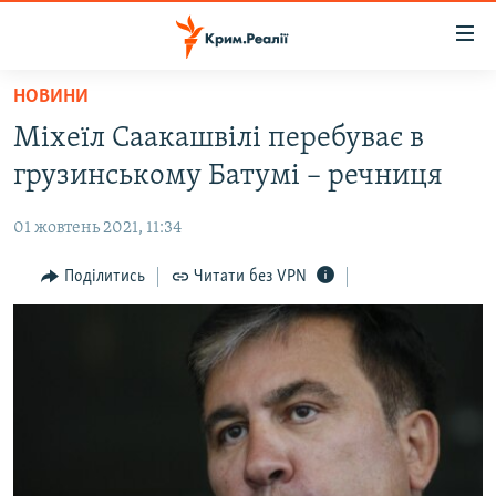
Доступність
посилання
Перейти
НОВИНИ
до
НОВИНИ
Міхеїл Саакашвілі перебуває в
основного
ВОДА.КРИМ
матеріалу
грузинському Батумі – речниця
ВІДЕО ТА ФОТО
Перейти
до
01 жовтень 2021, 11:34
ПОЛІТИКА
основної
БЛОГИ
Поділитись
Читати без VPN
навігації
Перейти
ПОГЛЯД
до
ІНТЕРВ'Ю
пошуку
ВСЕ ЗА ДЕНЬ
СПЕЦПРОЕКТИ
ЯК ОБІЙТИ БЛОКУВАННЯ
ДЕПОРТАЦІЯ