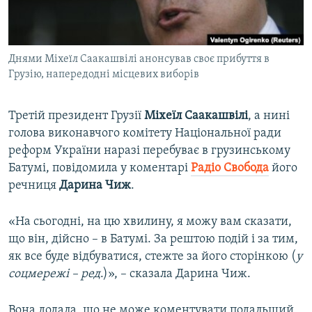
ВІДЕОУРОКИ «ELIFBE»
Русский
СВІДЧЕННЯ ОКУПАЦІЇ
Qırımtatar
Днями Міхеїл Саакашвілі анонсував своє прибуття в
УКРАЇНСЬКА ПРОБЛЕМА КРИМУ
Грузію, напередодні місцевих виборів
ДОЛУЧАЙСЯ!
ІНФОГРАФІКА
Третій президент Грузії
Міхеїл Саакашвілі
, а нині
голова виконавчого комітету Національної ради
реформ України наразі перебуває в грузинському
Усі сайти RFE/RL
Батумі, повідомила у коментарі
Радіо Cвобода
його
речниця
Дарина Чиж
.
«На сьогодні, на цю хвилину, я можу вам сказати,
що він, дійсно – в Батумі. За рештою подій і за тим,
як все буде відбуватися, стежте за його сторінкою (
у
соцмережі – ред
.)», – сказала Дарина Чиж.
Вона додала, що не може коментувати подальший