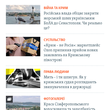
ВІЙНА ТА КРИМ
Російська влада обіцяє закрити
морський шлях українським
БпЛА до Севастополя. Чи реально
це?
СУСПІЛЬСТВО
«Крим – не Росія»: маркетплейс
Ozon припинив прийом нових
замовлень на Кримському
півострові
ПРАВА ЛЮДИНИ
Мить – і ти шпигун. Як у
кримських судах розглядають
звинувачення в держзраді
ФОТОГАЛЕРЕЇ
Краса Сімферопольського
водосховища та занедбаність