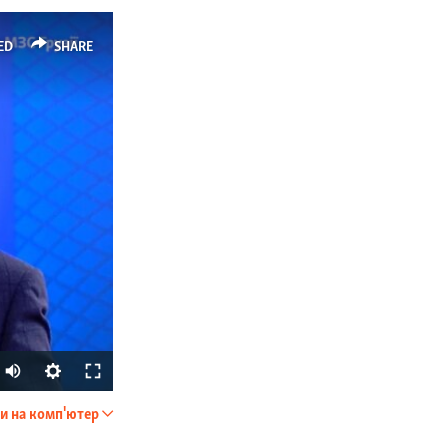
ED
SHARE
Auto
270p
и на комп'ютер
SHARE
360p