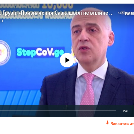
Голова МЗС Грузії: «Призначення Саакашвілі не вплине на дипвідносини України та Грузії» – відео
EMB
ії
No media source currently available
1:41
Завантажит
EMBED