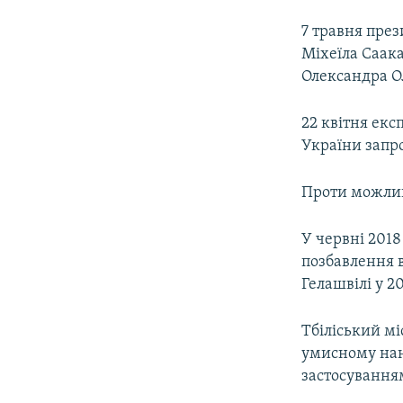
7 травня пре
Міхеїла Саак
Олександра О
22 квітня екс
України запр
Проти можлив
У червні 2018
позбавлення в
Гелашвілі у 2
Тбіліський м
умисному нан
застосування