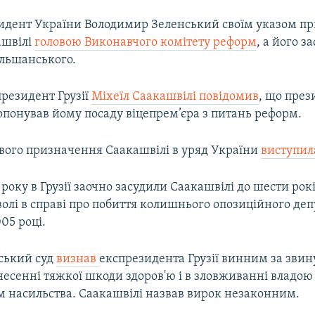
зидент України Володимир Зеленський своїм указом п
ашвілі
головою Виконавчого комітету реформ
, а його з
льшанського.
Auto
270p
360p
404p
президент Грузії
Міхеїл Саакашвілі повідомив
, що през
1080p
опонував йому посаду віцепрем’єра з питань реформ.
ого призначення Саакашвілі в уряд України
виступила
 року в Грузії заочно засудили Саакашвілі до шести рок
олі в справі про побиття колишнього опозиційного деп
005 році.
іський суд
визнав
експрезидента Грузії винним за зви
есенні тяжкої шкоди здоров'ю і в зловживанні владою 
м насильства. Саакашвілі назвав вирок незаконним.