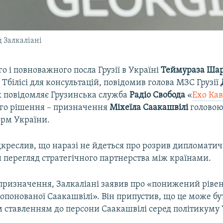
д Залкаліані
 і повноважного посла Грузії в Україні
Теймураза Ша
 Тбілісі для консультацій, повідомив голова МЗС Грузії
к повідомляє Грузинська служба
Радіо Свобода
«
Ехо Ка
го рішення – призначення
Міхеїла Саакашвілі
головою
орм України.
ідкреслив, що наразі не йдеться про розрив дипломати
 перегляд стратегічного партнерства між країнами.
ризначення, Залкаліані заявив про «понижений рівен
опонованої Саакашвілі». Він припустив, що це може бу
м ставленням до персони Саакашвілі серед політикуму 