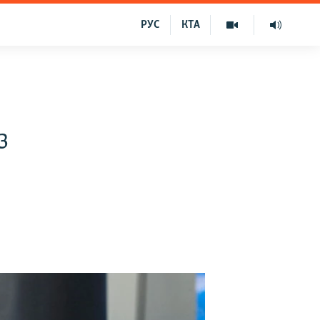
РУС
КТА
з