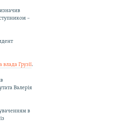
404p
ризначив
аступником –
1080p
идент
px
width
 влада Грузії
.
ів
утата Валерія
нуваченням в
із