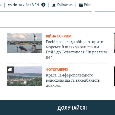
ь
Читати без VPN
Follow us
Print
ВІЙНА ТА КРИМ
Російська влада обіцяє закрити
морський шлях українським
БпЛА до Севастополя. Чи реально
це?
ФОТОГАЛЕРЕЇ
Краса Сімферопольського
водосховища та занедбаність
довкола
ДОЛУЧАЙСЯ!