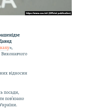
рашенідзе
Давид
вкаху
»,
 Виконавчого
чних відносин
ь посади,
ти пов’язано
України.