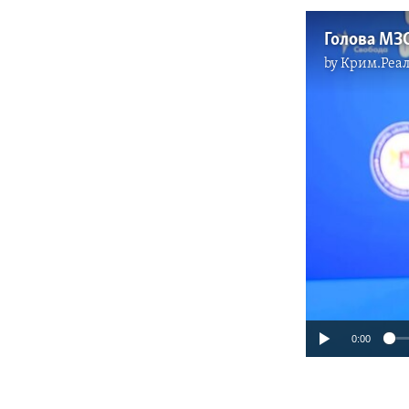
by
Крим.Реал
0:00