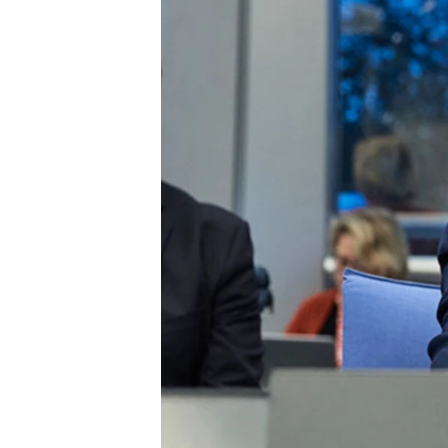
ВІДЕОУРОКИ «ELIFBE»
СВІДЧЕННЯ ОКУПАЦІЇ
УКРАЇНСЬКА ПРОБЛЕМА КРИМУ
ІНФОГРАФІКА