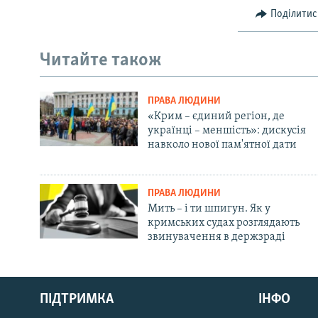
Поділитис
Читайте також
ПРАВА ЛЮДИНИ
«Крим – єдиний регіон, де
українці – меншість»: дискусія
навколо нової пам'ятної дати
ПРАВА ЛЮДИНИ
Мить – і ти шпигун. Як у
кримських судах розглядають
звинувачення в держзраді
Русский
ПІДТРИМКА
ІНФО
Qırımtatar