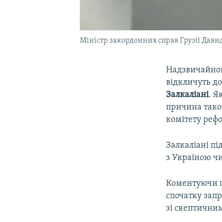
Міністр закордонних справ Грузії Дави
Надзвичайного
відкличуть до
Залкаліані
. Я
причина тако
комітету реф
Залкаліані п
з Україною чи
Коментуючи п
спочатку запр
зі скептични