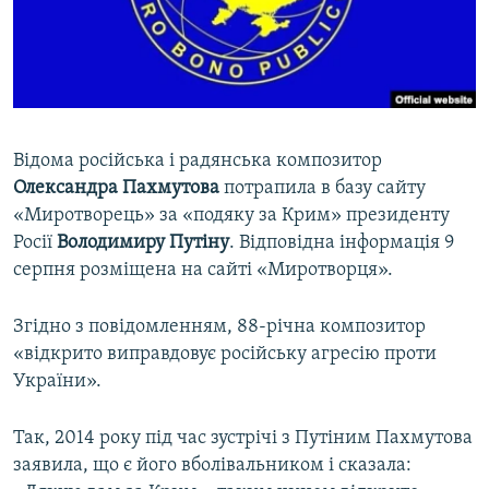
ВІДЕОУРОКИ «ELIFBE»
Русский
СВІДЧЕННЯ ОКУПАЦІЇ
Qırımtatar
УКРАЇНСЬКА ПРОБЛЕМА КРИМУ
ДОЛУЧАЙСЯ!
ІНФОГРАФІКА
Відома російська і радянська композитор
Олександра Пахмутова
потрапила в базу сайту
«Миротворець» за «подяку за Крим» президенту
Усі сайти RFE/RL
Росії
Володимиру Путіну
. Відповідна інформація 9
серпня розміщена на сайті «Миротворця».
Згідно з повідомленням, 88-річна композитор
«відкрито виправдовує російську агресію проти
України».
Так, 2014 року під час зустрічі з Путіним Пахмутова
заявила, що є його вболівальником і сказала: