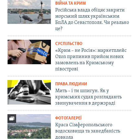
ВІЙНА ТА КРИМ
Російська влада обіцяє закрити
морський шлях українським
БпЛА до Севастополя. Чи реально
це?
СУСПІЛЬСТВО
«Крим – не Росія»: маркетплейс
Ozon припинив прийом нових
замовлень на Кримському
півострові
ПРАВА ЛЮДИНИ
Мить – і ти шпигун. Як у
кримських судах розглядають
звинувачення в держзраді
ФОТОГАЛЕРЕЇ
Краса Сімферопольського
водосховища та занедбаність
довкола