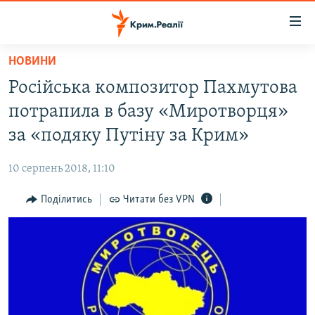
Доступність
посилання
Перейти
НОВИНИ
до
НОВИНИ
Російська композитор Пахмутова
основного
ВОДА.КРИМ
матеріалу
потрапила в базу «Миротворця»
ВІДЕО ТА ФОТО
Перейти
за «подяку Путіну за Крим»
до
ПОЛІТИКА
основної
10 серпень 2018, 11:10
БЛОГИ
навігації
Перейти
Поділитись
Читати без VPN
ПОГЛЯД
до
ІНТЕРВ'Ю
пошуку
ВСЕ ЗА ДЕНЬ
СПЕЦПРОЕКТИ
ЯК ОБІЙТИ БЛОКУВАННЯ
ДЕПОРТАЦІЯ