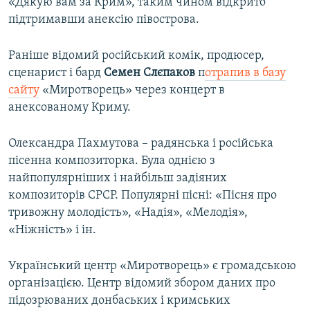
«Дякую вам за Крим», таким чином відкрито
підтримавши анексію півострова.
Раніше відомий російський комік, продюсер,
сценарист і бард
Семен Слєпаков
п
отрапив в базу
сайту
«Миротворець» через концерт в
анексованому Криму.
Олександра Пахмутова – радянська і російська
пісенна композиторка. Була однією з
найпопулярніших і найбільш задіяних
композиторів СРСР. Популярні пісні: «Пісня про
тривожну молодість», «Надія», «Мелодія»,
«Ніжність» і ін.
Український центр «Миротворець» є громадською
організацією. Центр відомий збором даних про
підозрюваних донбаських і кримських