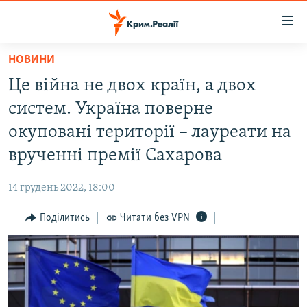
Доступність
посилання
Перейти
НОВИНИ
до
НОВИНИ
Це війна не двох країн, а двох
основного
ВОДА.КРИМ
матеріалу
систем. Україна поверне
ВІДЕО ТА ФОТО
Перейти
окуповані території – лауреати на
до
ПОЛІТИКА
врученні премії Сахарова
основної
БЛОГИ
навігації
14 грудень 2022, 18:00
Перейти
ПОГЛЯД
до
Поділитись
Читати без VPN
ІНТЕРВ'Ю
пошуку
ВСЕ ЗА ДЕНЬ
СПЕЦПРОЕКТИ
ЯК ОБІЙТИ БЛОКУВАННЯ
ДЕПОРТАЦІЯ