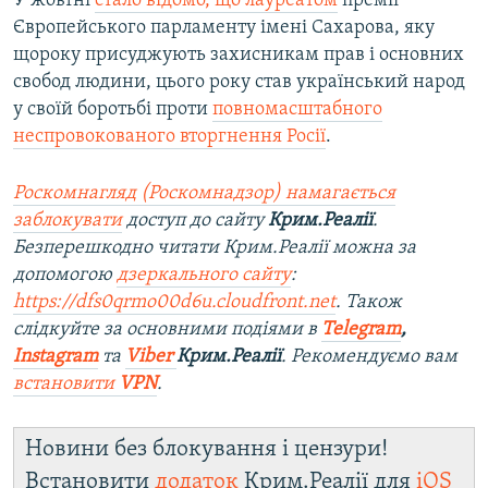
У жовтні
стало відомо, що лауреатом
премії
Європейського парламенту імені Сахарова, яку
щороку присуджують захисникам прав і основних
свобод людини, цього року став український народ
у своїй боротьбі проти
повномасштабного
неспровокованого вторгнення Росії
.
Роскомнагляд (Роскомнадзор) намагається
заблокувати
доступ до сайту
Крим.Реалії
.
Безперешкодно читати Крим.Реалії можна за
допомогою
дзеркального сайту
:
https://dfs0qrmo00d6u.cloudfront.net
. Також
слідкуйте за основними подіями в
Telegram
,
Instagram
та
Viber
Крим.Реалії
. Ре
комендуємо вам
встановити
VPN
.
Новини без блокування і цензури!
Встановити
додаток
Крим.Реалії для
iOS