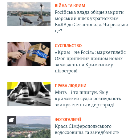
ВІЙНА ТА КРИМ
Російська влада обіцяє закрити
морський шлях українським
БпЛА до Севастополя. Чи реально
це?
СУСПІЛЬСТВО
«Крим – не Росія»: маркетплейс
Ozon припинив прийом нових
замовлень на Кримському
півострові
ПРАВА ЛЮДИНИ
Мить – і ти шпигун. Як у
кримських судах розглядають
звинувачення в держзраді
ФОТОГАЛЕРЕЇ
Краса Сімферопольського
водосховища та занедбаність