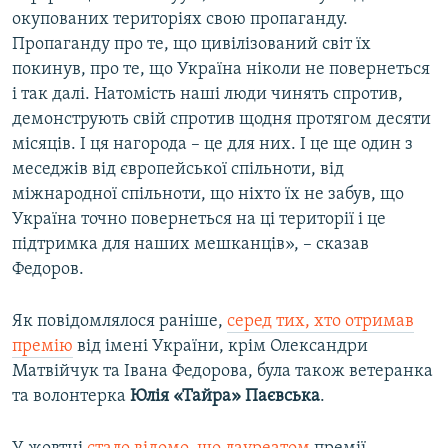
окупованих територіях свою пропаганду.
Пропаганду про те, що цивілізований світ їх
покинув, про те, що Україна ніколи не повернеться
і так далі. Натомість наші люди чинять спротив,
демонструють свій спротив щодня протягом десяти
місяців. І ця нагорода – це для них. І це ще один з
меседжів від європейської спільноти, від
міжнародної спільноти, що ніхто їх не забув, що
Україна точно повернеться на ці території і це
підтримка для наших мешканців», – сказав
Федоров.
Як повідомлялося раніше,
серед тих, хто отримав
премію
від імені України, крім Олександри
Матвійчук та Івана Федорова, була також ветеранка
та волонтерка
Юлія «Тайра» Паєвська
.