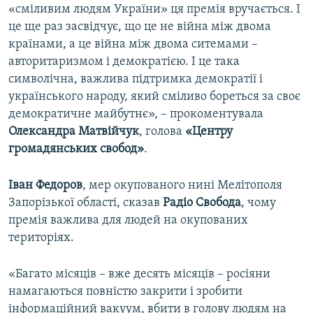
«сміливим людям України» ця премія вручається. І
це ще раз засвідчує, що це не війна між двома
країнами, а це війна між двома ситемами –
авторитаризмом і демократією. І це така
символічна, важлива підтримка демократії і
українського народу, який сміливо бореться за своє
демократичне майбутнє», – прокоментувала
Олександра Матвійчук
, голова
«Центру
громадянських свобод»
.
Іван Федоров
, мер окупованого нині Мелітополя
Запорізької області, сказав
Радіо Свобода
, чому
премія важлива для людей на окупованих
територіях.
«Багато місяців – вже десять місяців – росіяни
намагаються повністю закрити і зробити
інформаційний вакуум, вбити в голову людям на