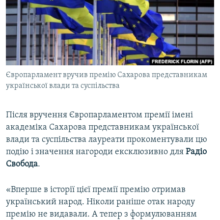
ВІДЕОУРОКИ «ELIFBE»
Русский
СВІДЧЕННЯ ОКУПАЦІЇ
Qırımtatar
УКРАЇНСЬКА ПРОБЛЕМА КРИМУ
ДОЛУЧАЙСЯ!
ІНФОГРАФІКА
Європарламент вручив премію Сахарова представникам
української влади та суспільства
Усі сайти RFE/RL
Після вручення Європарламентом премії імені
академіка Сахарова представникам української
влади та суспільства лауреати прокоментували цю
подію і значення нагороди ексклюзивно для
Радіо
Свобода
.
«Вперше в історії цієї премії премію отримав
український народ. Ніколи раніше отак народу
премію не видавали. А тепер з формулюванням