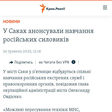
Доступність
посилання
Перейти
НОВИНИ
до
НОВИНИ
У Саках анонсували навчання
основного
ВОДА.КРИМ
матеріалу
російських силовиків
ВІДЕО ТА ФОТО
Перейти
до
26 травень 2023, 12:18
ПОЛІТИКА
основної
БЛОГИ
Поділитись
Читати без VPN
навігації
Перейти
ПОГЛЯД
У місті Саки у п'ятницю відбудуться спільні
до
навчання російських екстрених служб і
ІНТЕРВ'Ю
пошуку
правоохоронних органів, повідомив глава
ВСЕ ЗА ДЕНЬ
окупаційної адміністрації міста Олександр
Овдієнко.
СПЕЦПРОЕКТИ
ЯК ОБІЙТИ БЛОКУВАННЯ
ДЕПОРТАЦІЯ
«Можливі пересування техніки МНС,