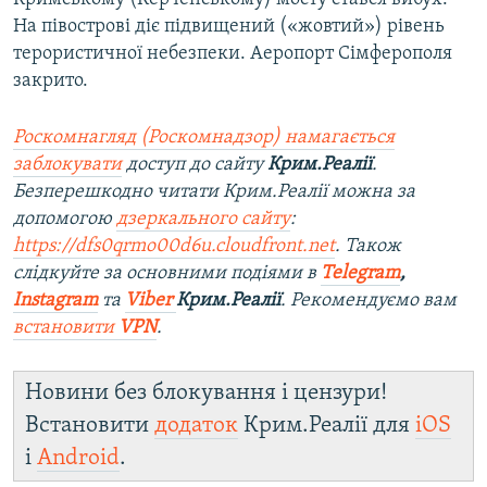
На півострові діє підвищений («жовтий») рівень
терористичної небезпеки. Аеропорт Сімферополя
закрито.
Роскомнагляд (Роскомнадзор) намагається
заблокувати
доступ до сайту
Крим.Реалії
.
Безперешкодно читати Крим.Реалії можна за
допомогою
дзеркального сайту
:
https://dfs0qrmo00d6u.cloudfront.net
. Також
слідкуйте за основними подіями в
Telegram
,
Instagram
та
Viber
Крим.Реалії
. Рекомендуємо вам
встановити
VPN
.
Новини без блокування і цензури!
Встановити
додаток
Крим.Реалії для
iOS
і
Android
.