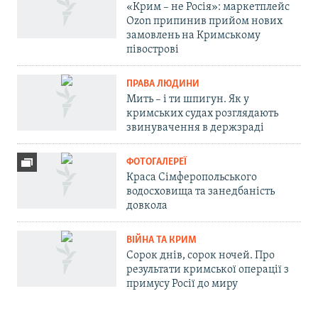
«Крим – не Росія»: маркетплейс
Ozon припинив прийом нових
замовлень на Кримському
півострові
ПРАВА ЛЮДИНИ
Мить – і ти шпигун. Як у
кримських судах розглядають
звинувачення в держзраді
ФОТОГАЛЕРЕЇ
Краса Сімферопольського
водосховища та занедбаність
довкола
ВІЙНА ТА КРИМ
Сорок днів, сорок ночей. Про
результати кримської операції з
примусу Росії до миру