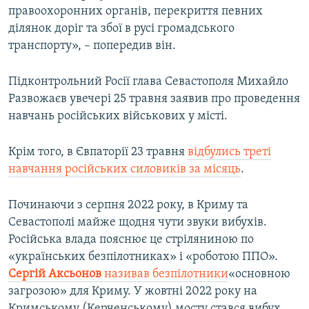
правоохоронних органів, перекриття певних
ВІДЕОУРОКИ «ELIFBE»
Русский
ділянок доріг та збої в русі громадського
СВІДЧЕННЯ ОКУПАЦІЇ
транспорту», – попередив він.
Qırımtatar
УКРАЇНСЬКА ПРОБЛЕМА КРИМУ
Підконтрольний Росії глава Севастополя Михайло
ДОЛУЧАЙСЯ!
ІНФОГРАФІКА
Развожаєв увечері 25 травня заявив про проведення
навчань російських військових у місті.
Усі сайти RFE/RL
Крім того, в Євпаторії 23 травня
відбулись треті
навчання російських силовиків за місяць
.
Починаючи з серпня 2022 року, в Криму та
Севастополі майже щодня чути звуки вибухів.
Російська влада пояснює це стріляниною по
«українських безпілотниках» і «роботою ППО».
Сергій Аксьонов
називав безпілотники
«основною
загрозою» для Криму. У жовтні 2022 року на
Кримському (Керченському) мосту стався вибух.