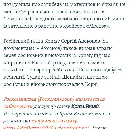
повідомила про загибель на материковій Україні не
менше 28 російських військових, які жили в
Севастополі, та одного загиблого старшого мічмана
із затопленого ракетного крейсера «Москва».
Російський глава Криму
Сергій Аксьонов
(за
документами – Аксенов) також визнав втрати
серед російських військових із Криму під час
вторгнення Росії в Україну, але не назвав їх
кількість. Похорон російських військових відбувся
в Алушті, Судаку та Ялті. Щонайменше двох
російських військових поховали в Керчі.
Роскомнагляд (Роскомнадзор) намагається
заблокувати
доступ до сайту
Крим.Реалії
.
Безперешкодно читати Крим.Реалії можна за
допомогою
дзеркального сайту
:
https://dfs0qrmo00d6u.cloudfront.net
. Також