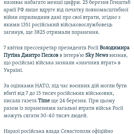
називає набагато менші цифри. 25 березня Генштаб
армії РФ лише вдруге від початку повномасштабної
війни оприлюднив дані про свої втрати, згідно з
якими 1351 російський військовослужбовець
загинув, ще 3825 отримали поранення.
7 квітня прессекретар президента Росії
Володимира
Путіна Дмитро Пєсков
в інтерв'ю
Sky News
визнав,
що російські війська зазнали «значних втрат» в
Україні.
За оцінками НАТО, під час воєнних дій могли бути
вбиті від 7 до 15 тисяч російських військових,
писала газета
Time
ще 24 березня. При цьому
разом із пораненими загальні втрати військ Росії
можуть сягати 30-40 тисяч людей.
Наразі російська влада Севастополя офіційно