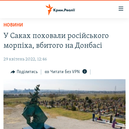
Доступність
посилання
Перейти
НОВИНИ
до
НОВИНИ
У Саках поховали російського
основного
ВОДА.КРИМ
матеріалу
морпіха, вбитого на Донбасі
ВІДЕО ТА ФОТО
Перейти
до
29 квітень 2022, 12:46
ПОЛІТИКА
основної
БЛОГИ
Поділитись
Читати без VPN
навігації
Перейти
ПОГЛЯД
до
ІНТЕРВ'Ю
пошуку
ВСЕ ЗА ДЕНЬ
СПЕЦПРОЕКТИ
ЯК ОБІЙТИ БЛОКУВАННЯ
ДЕПОРТАЦІЯ