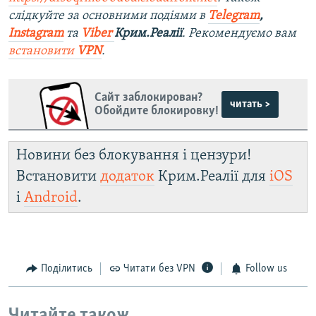
слідкуйте за основними подіями в
Telegram
,
Instagram
та
Viber
Крим.Реалії
. Рекомендуємо вам
встановити
VPN
.
Сайт заблокирован?
читать >
Обойдите блокировку!
Новини без блокування і цензури!
Встановити
додаток
Крим.Реалії для
iOS
і
Android
.
Поділитись
Читати без VPN
Follow us
Читайте також