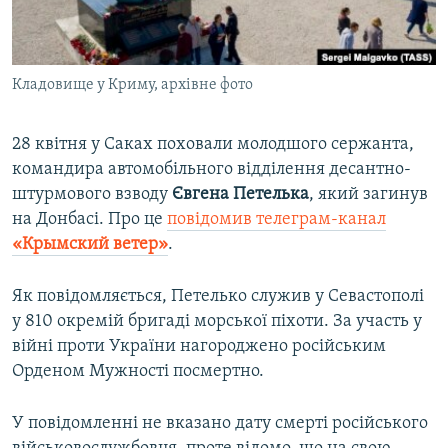
ВІДЕОУРОКИ «ELIFBE»
Русский
СВІДЧЕННЯ ОКУПАЦІЇ
Qırımtatar
Кладовище у Криму, архівне фото
УКРАЇНСЬКА ПРОБЛЕМА КРИМУ
ДОЛУЧАЙСЯ!
ІНФОГРАФІКА
28 квітня у Саках поховали молодшого сержанта,
командира автомобільного відділення десантно-
штурмового взводу
Євгена Петелька
, який загинув
Усі сайти RFE/RL
на Донбасі. Про це
повідомив телеграм-канал
«Крымский ветер»
.
Як повідомляється, Петелько служив у Севастополі
у 810 окремій бригаді морської піхоти. За участь у
війні проти України нагороджено російським
Орденом Мужності посмертно.
У повідомленні не вказано дату смерті російського