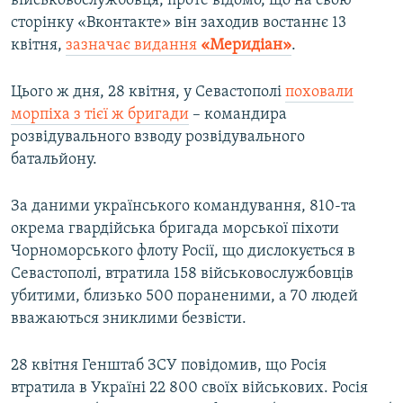
військовослужбовця, проте відомо, що на свою
сторінку «Вконтакте» він заходив востаннє 13
квітня,
зазначає видання
«Меридіан»
.
Цього ж дня, 28 квітня, у Севастополі
поховали
морпіха з тієї ж бригади
– командира
розвідувального взводу розвідувального
батальйону.
За даними українського командування, 810-та
окрема гвардійська бригада морської піхоти
Чорноморського флоту Росії, що дислокується в
Севастополі, втратила 158 військовослужбовців
убитими, близько 500 пораненими, а 70 людей
вважаються зниклими безвісти.
28 квітня Генштаб ЗСУ повідомив, що Росія
втратила в Україні 22 800 своїх військових. Росія