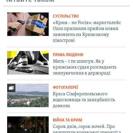
СУСПІЛЬСТВО
«Крим – не Росія»: маркетплейс
Ozon припинив прийом нових
замовлень на Кримському
півострові
ПРАВА ЛЮДИНИ
Мить – і ти шпигун. Як у
кримських судах розглядають
звинувачення в держзраді
ФОТОГАЛЕРЕЇ
Краса Сімферопольського
водосховища та занедбаність
довкола
ВІЙНА ТА КРИМ
Сорок днів, сорок ночей. Про
результати кримської операції з