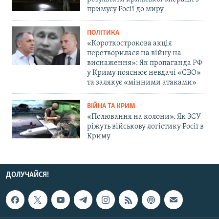
примусу Росії до миру
ПОЛІТИКА
«Короткострокова акція
перетворилася на війну на
виснаження»: Як пропаганда РФ
у Криму пояснює невдачі «СВО»
та залякує «мінними атаками»
ВІЙНА ТА КРИМ
«Полювання на колони». Як ЗСУ
ріжуть військову логістику Росії в
Криму
ДОЛУЧАЙСЯ!