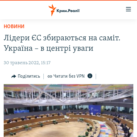
Доступність
посилання
Перейти
НОВИНИ
до
НОВИНИ
Лідери ЄС збираються на саміт.
основного
ВОДА.КРИМ
матеріалу
Україна – в центрі уваги
ВІДЕО ТА ФОТО
Перейти
до
30 травень 2022, 15:17
ПОЛІТИКА
основної
БЛОГИ
Поділитись
Читати без VPN
навігації
Перейти
ПОГЛЯД
до
ІНТЕРВ'Ю
пошуку
ВСЕ ЗА ДЕНЬ
СПЕЦПРОЕКТИ
ЯК ОБІЙТИ БЛОКУВАННЯ
ДЕПОРТАЦІЯ