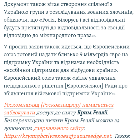
Документ також вітає створення спільної з
Україною групи з розслідування воєнних злочинів,
обіцяючи, що «Росія, Білорусь і всі відповідальні
будуть притягнуті до відповідальності за свої дії
відповідно до міжнародного права».
У проєкті заяви також йдеться, що Європейський
союз готовий надати близько 9 мільярдів євро на
підтримку України та відзначає необхідність
«всебічної підтримки для відбудови країни».
Європейський союз також «вітає ухвалення
нещодавнього рішення [Європейської] Ради про
збільшення військової підтримки України».
Роскомнагляд (Роскомнадзор) намагається
заблокувати
доступ до сайту
Крим.Реалії
.
Безперешкодно читати Крим.Реалії можна за
допомогою
дзеркального сайту
:
https://krymrgbcrlvrexoeaqjy.azureedge.net
. Також