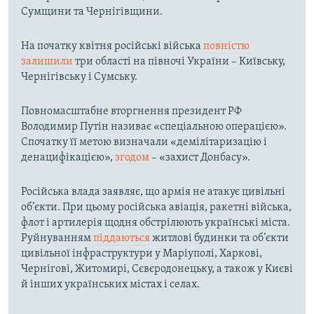
Сумщини та Чернігівщини.
На початку квітня російські війська
повністю
залишили
три області на півночі України – Київську,
Чернігівську і Сумську.
Повномасштабне вторгнення президент РФ
Володимир Путін називає «спеціальною операцією».
Спочатку її метою визначали «демілітаризацію і
денацифікацією»,
згодом
– «захист Донбасу».
Російська влада заявляє, що армія не атакує цивільні
об’єкти. При цьому російська авіація, ракетні війська,
флот і артилерія щодня обстрілюють українські міста.
Руйнуванням
піддаються
житлові будинки та об’єкти
цивільної інфраструктури у Маріуполі, Харкові,
Чернігові, Житомирі, Сєвєродонецьку, а також у Києві
й інших українських містах і селах.