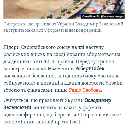
ВІДЕОУРОКИ «ELIFBE»
Русский
СВІДЧЕННЯ ОКУПАЦІЇ
Qırımtatar
Очікується, що президент України Володимир Зеленський
УКРАЇНСЬКА ПРОБЛЕМА КРИМУ
виступить на саміті у форматі відеоконференції
ДОЛУЧАЙСЯ!
ІНФОГРАФІКА
Лідери Європейського союзу на тлі наступу
російських військ на сході України збираються на
дводенний саміт 30-31 травня. Перед зустріччю
Усі сайти RFE/RL
міністр економіки Німеччини
Роберт Габек
висловив побоювання, що єдність блоку «починає
руйнуватися» в питанні надання допомоги Україні
зброєю та фінансами, пише
Радіо Свобода
.
Очікується, що президент України
Володимир
Зеленський
виступить на саміті у форматі
відеоконференції, щоб просити ЄС про новий пакет
економічних санкцій проти Росії.