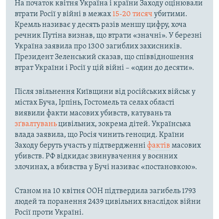
На початок квітня Україна і країни Заходу оцінювали
втрати Росії у війні в межах
15-20 тисяч
убитими.
Кремль називає у десять разів меншу цифру, хоча
речник Путіна визнав, що втрати «значні». У березні
Україна заявила про 1300 загиблих захисників.
Президент Зеленський сказав, що співвідношення
втрат України і Росії у цій війні – «один до десяти».
Після звільнення Київщини від російських військ у
містах Буча, Ірпінь, Гостомель та селах області
виявили факти масових убивств, катувань та
зґвалтувань
цивільних, зокрема дітей. Українська
влада заявила, що Росія чинить геноцид. Країни
Заходу беруть участь у підтвердженні
фактів
масових
убивств. РФ відкидає звинувачення у воєнних
злочинах, а вбивства у Бучі називає «постановкою».
Станом на 10 квітня ООН підтвердила загибель 1793
людей та поранення 2439 цивільних внаслідок війни
Росії проти Україні.