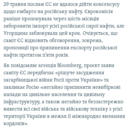
29 травня послам ЄС не вдалося дійти консенсусу
щодо ембарго на російську нафту. Єврокомісія
раніше пропонувала через шість місяців
заборонити імпорт усієї російської сирої нафти, але
Угорщина заблокувала цей крок. Очікується, що
саміт ЄС відновить обговорення, зокрема,
пропозиції про припинення експорту російської
нафти протягом п’яти років.
Як повідомляє агенція Bloomberg, проєкт заяви
саміту ЄС передбачає «рішуче засудження
загарбницької війни Росії проти України» та
закликає Росію «негайно припинити невибіркові
напади на цивільне населення та цивільну
інфраструктуру, а також негайно та беззастережно
вивести всі свої війська та військову техніку з усієї
території України в межах її міжнародно визнаних
кордонів».