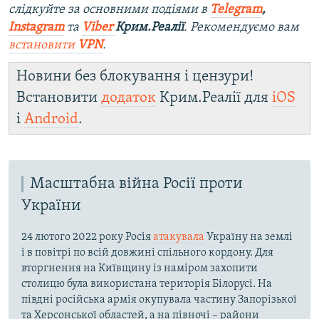
слідкуйте за основними подіями в
Telegram
,
Instagram
та
Viber
Крим.Реалії
. Рекомендуємо вам
встановити
VPN
.
Новини без блокування і цензури!
Встановити
додаток
Крим.Реалії для
iOS
і
Android
.
Масштабна війна Росії проти
України
24 лютого 2022 року Росія
атакувала
Україну на землі
і в повітрі по всій довжині спільного кордону. Для
вторгнення на Київщину із наміром захопити
столицю була використана територія Білорусі. На
півдні російська армія окупувала частину Запорізької
та Херсонської областей, а на півночі – райони