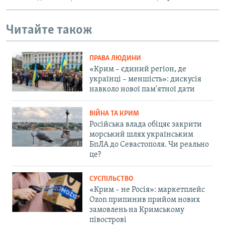
Читайте також
ПРАВА ЛЮДИНИ
«Крим – єдиний регіон, де
українці – меншість»: дискусія
навколо нової пам'ятної дати
ВІЙНА ТА КРИМ
Російська влада обіцяє закрити
морський шлях українським
БпЛА до Севастополя. Чи реально
це?
СУСПІЛЬСТВО
«Крим – не Росія»: маркетплейс
Ozon припинив прийом нових
замовлень на Кримському
півострові