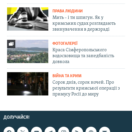
ПРАВА ЛЮДИНИ
Мить – і ти шпигун. Як у
кримських судах розглядають
звинувачення в держзраді
ФОТОГАЛЕРЕЇ
Краса Сімферопольського
водосховища та занедбаність
довкола
ВІЙНА ТА КРИМ
Сорок днів, сорок ночей. Про
результати кримської операції з
примусу Росії до миру
ДОЛУЧАЙСЯ!