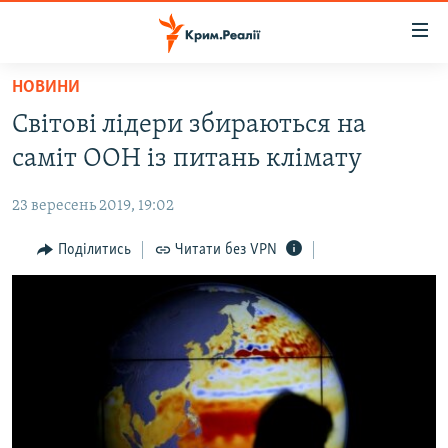
Доступність
посилання
Перейти
НОВИНИ
до
НОВИНИ
Світові лідери збираються на
основного
ВОДА.КРИМ
матеріалу
саміт ООН із питань клімату
ВІДЕО ТА ФОТО
Перейти
до
23 вересень 2019, 19:02
ПОЛІТИКА
основної
БЛОГИ
Поділитись
Читати без VPN
навігації
Перейти
ПОГЛЯД
до
ІНТЕРВ'Ю
пошуку
ВСЕ ЗА ДЕНЬ
СПЕЦПРОЕКТИ
ЯК ОБІЙТИ БЛОКУВАННЯ
ДЕПОРТАЦІЯ