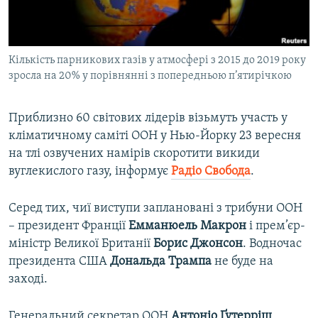
ВІДЕОУРОКИ «ELIFBE»
Русский
СВІДЧЕННЯ ОКУПАЦІЇ
Qırımtatar
Кількість парникових газів у атмосфері з 2015 до 2019 року
УКРАЇНСЬКА ПРОБЛЕМА КРИМУ
зросла на 20% у порівнянні з попередньою п’ятирічкою
ДОЛУЧАЙСЯ!
ІНФОГРАФІКА
Приблизно 60 світових лідерів візьмуть участь у
кліматичному саміті ООН у Нью-Йорку 23 вересня
на тлі озвучених намірів скоротити викиди
Усі сайти RFE/RL
вуглекислого газу, інформує
Радіо Свобода
.
Серед тих, чиї виступи заплановані з трибуни ООН
– президент Франції
Емманюель Макрон
і прем’єр-
міністр Великої Британії
Борис
Джонсон
. Водночас
президента США
Дональда
Трампа
не буде на
заході.
Генеральний секретар ООН
Антоніо
Ґутерріш