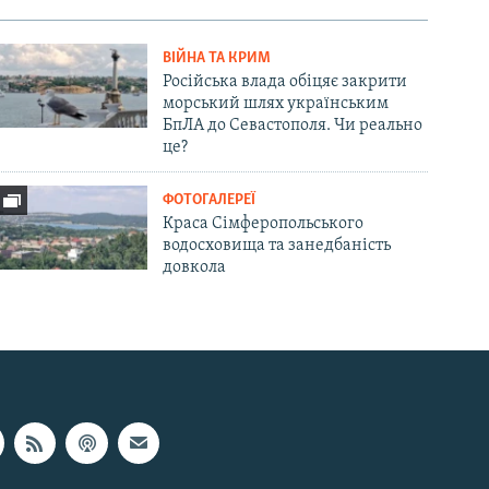
ВІЙНА ТА КРИМ
Російська влада обіцяє закрити
морський шлях українським
БпЛА до Севастополя. Чи реально
це?
ФОТОГАЛЕРЕЇ
Краса Сімферопольського
водосховища та занедбаність
довкола