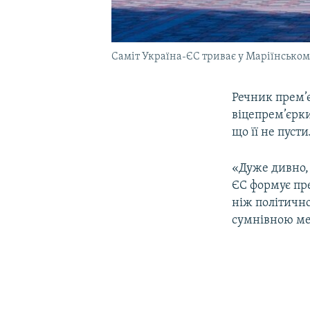
Саміт Україна-ЄС триває у Маріїнському
Речник прем’
віцепрем’єрк
що її не пуст
«Дуже дивно, 
ЄС формує пре
ніж політично
сумнівною мет