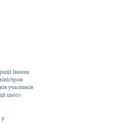
рації Іванна
міністром
сків учасників
ції цього
 у