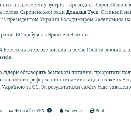
них на цьогорічну зустріч – президент Європейської к
а голова Європейської ради
Дональд
Туск
. Останній на
м із президентом України Володимиром Зеленським на 
країна-ЄС відбувся в Брюсселі 9 липня.
й Брюссель вчергове визнав агресію Росії та закликав 
язнів.
о лідери обговорять безпекові питання, пріоритети по
і соціальних реформ, стан імплементації положень Уго
 Україною та ЄС. За результатами саміту буде ухвалено
ь
Читати без VPN
Follow us
Print