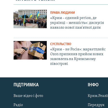
ПРАВА ЛЮДИНИ
«Крим – єдиний регіон, де
українці – меншість»: дискусія
навколо нової пам'ятної дати
СУСПІЛЬСТВО
«Крим – не Росія»: маркетплейс
Ozon припинив прийом нових
замовлень на Кримському
півострові
Русский
ПІДТРИМКА
ІНФО
Qırımtatar
Ваше відео і фото
Крим.Реалії
ДОЛУЧАЙСЯ!
Радіо
Передрук