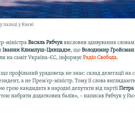
 палаці у Києві
єр-міністра
Василь
Рябчук
висловив здивування словам
и
Іванни Климпуш-Цинцадзе
, що
Володимир
Гройсман
или на саміт Україна-ЄС, інформує
Радіо Свобода
.
що профільний урядовець не знає: склад делегації на с
зидент, а не Прем'єр-міністр. Тому її слова виглядают
ю грою кандидата в народні депутати від партії
Петра
ою набрати додаткових балів», – написав Рябчук у Fac