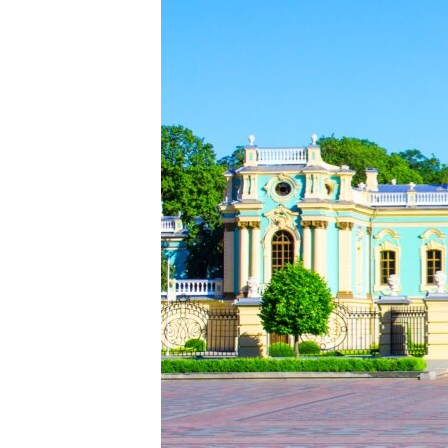
ВІДЕОУРОКИ «ELIFBE»
СВІДЧЕННЯ ОКУПАЦІЇ
УКРАЇНСЬКА ПРОБЛЕМА КРИМУ
ІНФОГРАФІКА