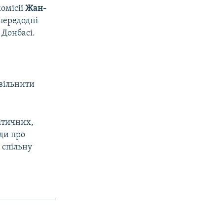
омісії
Жан-
передодні
Донбасі.
звільнити
літичних,
ди про
 спільну