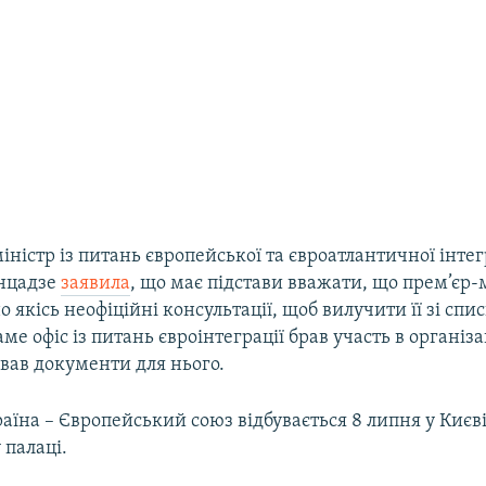
іністр із питань європейської та євроатлантичної інтег
нцадзе
заявила
, що має підстави вважати, що прем’єр-
о якісь неофіційні консультації, щоб вилучити її зі спи
аме офіс із питань євроінтеграції брав участь в організа
ував документи для нього.
раїна – Європейський союз відбувається 8 липня у Києві
 палаці.