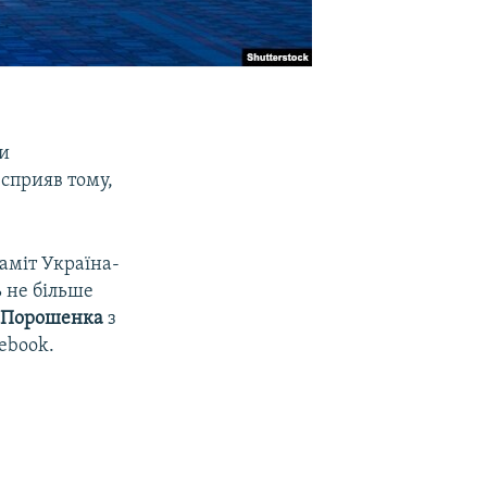
и
сприяв тому,
аміт Україна-
ь не більше
Порошенка
з
ebook.