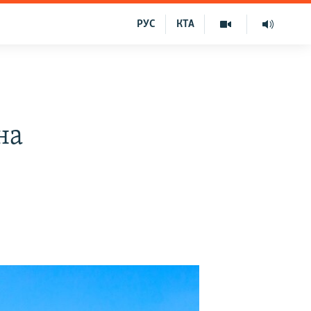
РУС
КТА
на