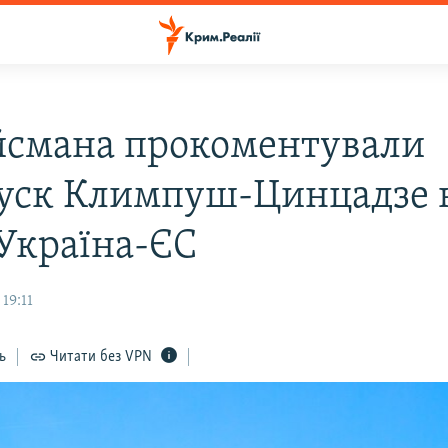
йсмана прокоментували
уск Климпуш-Цинцадзе 
 Україна-ЄС
19:11
ь
Читати без VPN