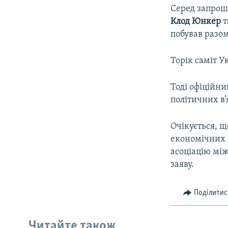
Серед запроше
Клод Юнкер
т
побував разо
Торік саміт У
Тоді офіційни
політичних в’
Очікується, щ
економічних 
асоціацію між
заяву.
Поділитис
Читайте також