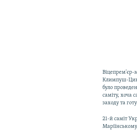
Віцепрем'єр-м
Климпуш-Ци
було проведен
саміту, хоча с
заходу та гот
21-й саміт Ук
Маріїнському