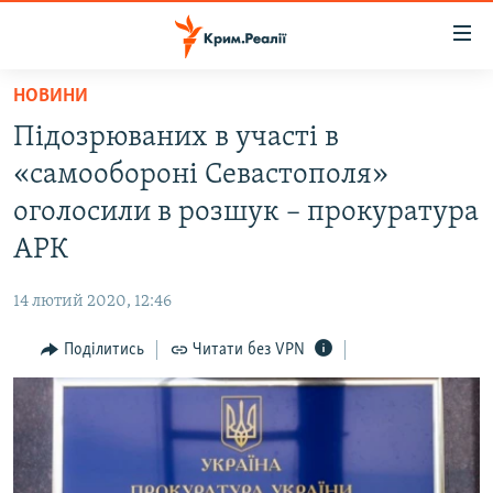
Доступність
посилання
Перейти
НОВИНИ
до
НОВИНИ
Підозрюваних в участі в
основного
ВОДА.КРИМ
матеріалу
«самообороні Севастополя»
ВІДЕО ТА ФОТО
Перейти
оголосили в розшук – прокуратура
до
ПОЛІТИКА
АРК
основної
БЛОГИ
навігації
14 лютий 2020, 12:46
Перейти
ПОГЛЯД
до
Поділитись
Читати без VPN
ІНТЕРВ'Ю
пошуку
ВСЕ ЗА ДЕНЬ
СПЕЦПРОЕКТИ
ЯК ОБІЙТИ БЛОКУВАННЯ
ДЕПОРТАЦІЯ