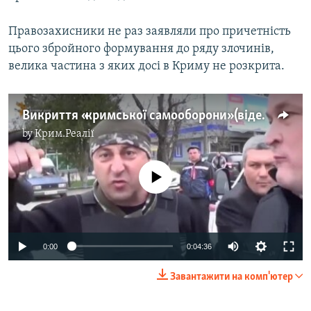
Правозахисники не раз заявляли про причетність
цього збройного формування до ряду злочинів,
велика частина з яких досі в Криму не розкрита.
Викриття «кримської самооборони» (відео)
by
Крим.Реалії
No media source currently available
0:00
0:04:36
Завантажити на комп'ютер