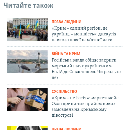
Читайте також
ПРАВА ЛЮДИНИ
«Крим – єдиний регіон, де
українці – меншість»: дискусія
навколо нової пам'ятної дати
ВІЙНА ТА КРИМ
Російська влада обіцяє закрити
морський шлях українським
БпЛА до Севастополя. Чи реально
це?
СУСПІЛЬСТВО
«Крим – не Росія»: маркетплейс
Ozon припинив прийом нових
замовлень на Кримському
півострові
ПРАВА ЛЮДИНИ