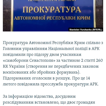
ВІДЕОУРОКИ «ELIFBE»
Русский
СВІДЧЕННЯ ОКУПАЦІЇ
Qırımtatar
УКРАЇНСЬКА ПРОБЛЕМА КРИМУ
ДОЛУЧАЙСЯ!
ІНФОГРАФІКА
Прокуратура Автономної Республіки Крим спільно з
Головним управлінням Національної поліції в АРК
Усі сайти RFE/RL
повідомили про підозру двом учасникам
«самоборони Севастополя» за частиною 2 статті 260
КК України (створення не передбачених законом
воєнізованих або збройних формувань).
Підозрюваних оголосили в розшук. Про це 14
лютого повідомила пресслужба прокуратури АРК.
За інформацією відомства, досудовим
розслідуванням встановлено, що двоє громадян