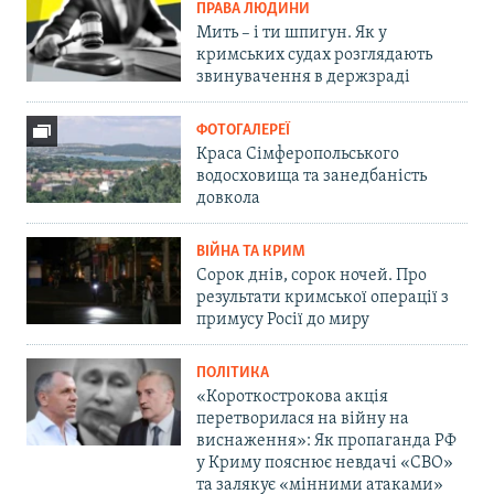
ПРАВА ЛЮДИНИ
Мить – і ти шпигун. Як у
кримських судах розглядають
звинувачення в держзраді
ФОТОГАЛЕРЕЇ
Краса Сімферопольського
водосховища та занедбаність
довкола
ВІЙНА ТА КРИМ
Сорок днів, сорок ночей. Про
результати кримської операції з
примусу Росії до миру
ПОЛІТИКА
«Короткострокова акція
перетворилася на війну на
виснаження»: Як пропаганда РФ
у Криму пояснює невдачі «СВО»
та залякує «мінними атаками»