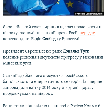
ВІДЕОУРОКИ «ELIFBE»
Русский
СВІДЧЕННЯ ОКУПАЦІЇ
Qırımtatar
УКРАЇНСЬКА ПРОБЛЕМА КРИМУ
Європейський союз вирішив ще раз продовжити на
ДОЛУЧАЙСЯ!
ІНФОГРАФІКА
півроку економічні санкції проти Росії,
передає
кореспондент
Радіо Свобода
у Брюсселі.
Президент Європейської ради
Дональд Туск
Усі сайти RFE/RL
пояснив рішення відсутністю прогресу у виконанні
Мінських угод.
Санкції здебільшого стосуються російського
банківського та енергетичного секторів. Їх вперше
запровадили влітку 2014 року й відтоді щоразу
продовжували на півроку.
Вони стали відповіддю на анексію Росією Криму й