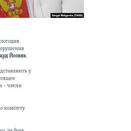
 погодив
 порушення
кард Йозвяк
.
едставляють у
тоящее
ни – члени
го комітету
го, їм буде