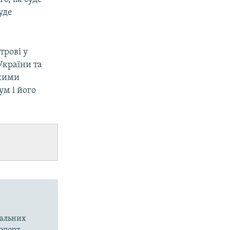
уде
трові у
України та
ькими
ум і його
вальних
опорт,