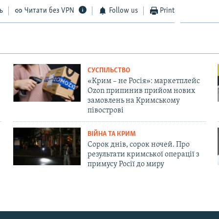
ь
Читати без VPN
Follow us
Print
СУСПІЛЬСТВО
«Крим – не Росія»: маркетплейс
Ozon припинив прийом нових
замовлень на Кримському
півострові
ВІЙНА ТА КРИМ
Сорок днів, сорок ночей. Про
результати кримської операції з
примусу Росії до миру