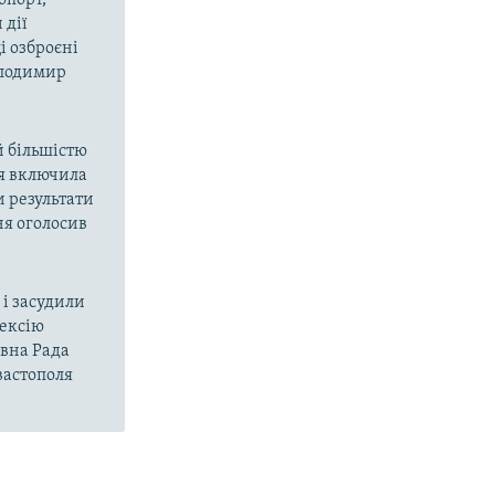
 дії
і озброєні
олодимир
й більшістю
ія включила
и результати
ня оголосив
і засудили
нексію
овна Рада
вастополя