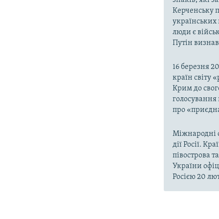
Керченську п
українських 
люди є війсь
Путін визнав,
16 березня 2
країн світу 
Крим до свог
голосування 
про «приєдна
Міжнародні о
дії Росії. Кр
півострова т
України офіц
Росією 20 лют