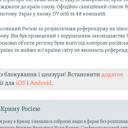
їжджати до країн союзу. Офіційно санкційний список б
ютому. Зараз у ньому 177 осіб та 48 компаній.
сований Росією за результатами референдуму на півос
року. Він був проведений з порушенням законодавства 
к основні об'єкти регіону були взяті під контроль російс
раїна та майже всі країни світу не визнають референд
з блокування і цензури! Встановити
додаток
ії для
iOS
і
Android
.
 Криму Росією
4 року в Криму з'являлися озброєні люди в формі без розпізна
захопили будівлю Верховної Ради Криму, Сімферопольський аер