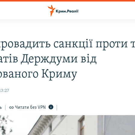
провадить санкції проти 
атів Держдуми від
ованого Криму
13:27
ь
Читати без VPN