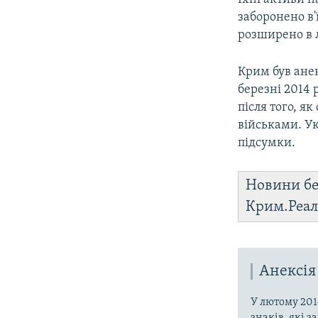
заборонено в'
розширено в л
Крим був анек
березні 2014 
після того, я
військами. Ук
підсумки.
Новини бе
Крим.Реал
Анексія
У лютому 201
знаків, які 