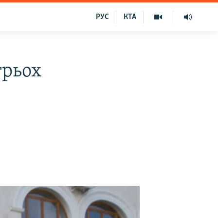
РУС
КТА
трьох