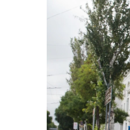
ВІДЕОУРОКИ «ELIFBE»
СВІДЧЕННЯ ОКУПАЦІЇ
УКРАЇНСЬКА ПРОБЛЕМА КРИМУ
ІНФОГРАФІКА