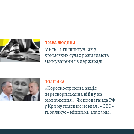
ПРАВА ЛЮДИНИ
Мить – і ти шпигун. Як у
кримських судах розглядають
звинувачення в держзраді
ПОЛІТИКА
«Короткострокова акція
перетворилася на війну на
виснаження»: Як пропаганда РФ
у Криму пояснює невдачі «СВО»
та залякує «мінними атаками»