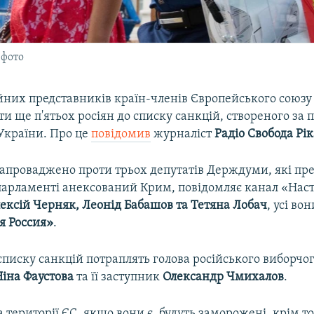
 фото
ійних представників країн-членів Європейського союзу
и ще п'ятьох росіян до списку санкцій, створеного за
України. Про це
повідомив
журналіст
Радіо Свобода Рі
запроваджено проти трьох депутатів Держдуми, які пр
парламенті анексований Крим, повідомляє канал «Нас
ексій Черняк, Леонід Бабашов та Тетяна Лобач
, усі во
я Россия»
.
 списку санкцій потраплять голова російського виборчо
іна Фаустова
та її заступник
Олександр Чмихалов
.
а території ЄС, якщо вони є, будуть заморожені, крім то