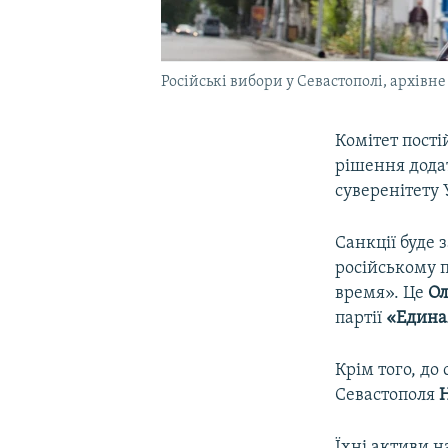
Російські вибори у Севастополі, архівне
Комітет пост
рішення додат
суверенітету 
Санкції буде 
російському 
время». Це
Ол
партії
«Едина
Крім того, до
Севастополя
Н
Їхні активи н