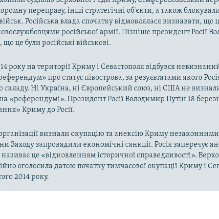
оромну переправу, інші стратегічні об'єкти, а також блокували
військ. Російська влада спочатку відмовлялася визнавати, що ц
ковослужбовцями російської армії. Пізніше президент Росії В
 що це були російські військові.
014 року на території Криму і Севастополя відбувся невизнани
«референдум» про статус півострова, за результатами якого Рос
о складу. Ні Україна, ні Європейський союз, ні США не визнал
на «референдумі». Президент Росії Володимир Путін 18 берез
ння» Криму до Росії.
рганізації визнали окупацію та анексію Криму незаконними 
аїни Заходу запровадили економічні санкції. Росія заперечує а
а називає це «відновленням історичної справедливості». Верх
ійно оголосила датою початку тимчасової окупації Криму і Се
ого 2014 року.