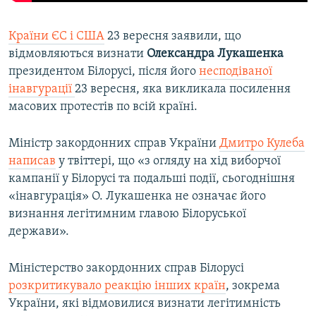
Країни ЄС і США
23 вересня заявили, що
відмовляються визнати
Олександра Лукашенка
президентом Білорусі, після його
несподіваної
інавгурації
23 вересня, яка викликала посилення
масових протестів по всій країні.
Міністр закордонних справ України
Дмитро Кулеба
написав
у твіттері, що «з огляду на хід виборчої
кампанії у Білорусі та подальші події, сьогоднішня
«інавгурація» О. Лукашенка не означає його
визнання легітимним главою Білоруської
держави».
Міністерство закордонних справ Білорусі
розкритикувало реакцію інших країн
, зокрема
України, які відмовилися визнати легітимність