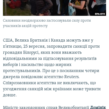
ВІДЕОУРОКИ «ELIFBE»
Русский
СВІДЧЕННЯ ОКУПАЦІЇ
Qırımtatar
Силовики неодноразово застосовували силу проти
УКРАЇНСЬКА ПРОБЛЕМА КРИМУ
учасників акцій протесту
ДОЛУЧАЙСЯ!
ІНФОГРАФІКА
США, Велика Британія і Канада можуть вже у
п’ятницю, 25 вересня, запровадити санкції проти
громадян Білорусі, яких вони вважають
Усі сайти RFE/RL
відповідальними за підтасовування результатів
виборів і насильство щодо мирних
протестувальників. Про це з посиланням чотири
джерела повідомляє агентство Reuters.
Співрозмовники агентства не виключають, що
узгодження санкцій між країнами може тривати
довше.
Міністр закордонних справ Великобританії
Домінік