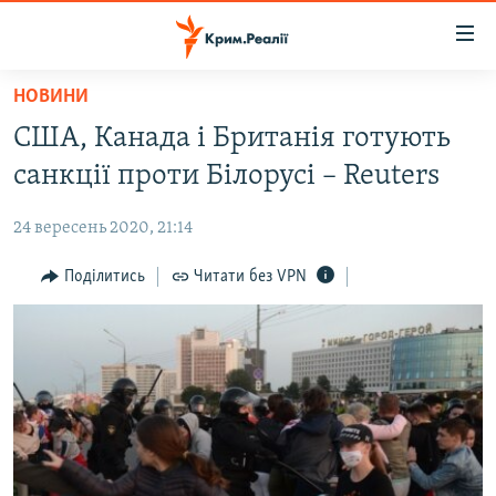
Доступність
посилання
Перейти
НОВИНИ
до
НОВИНИ
США, Канада і Британія готують
основного
ВОДА.КРИМ
матеріалу
санкції проти Білорусі – Reuters
ВІДЕО ТА ФОТО
Перейти
до
24 вересень 2020, 21:14
ПОЛІТИКА
основної
БЛОГИ
Поділитись
Читати без VPN
навігації
Перейти
ПОГЛЯД
до
ІНТЕРВ'Ю
пошуку
ВСЕ ЗА ДЕНЬ
СПЕЦПРОЕКТИ
ЯК ОБІЙТИ БЛОКУВАННЯ
ДЕПОРТАЦІЯ