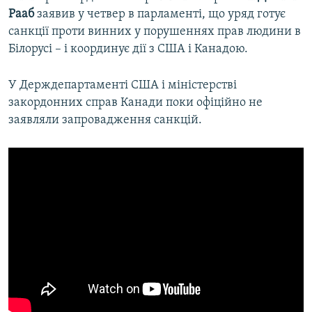
Рааб
заявив у четвер в парламенті, що уряд готує
санкції проти винних у порушеннях прав людини в
Білорусі – і координує дії з США і Канадою.
У Держдепартаменті США і міністерстві
закордонних справ Канади поки офіційно не
заявляли запровадження санкцій.