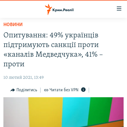
Доступність
посилання
Перейти
НОВИНИ
до
НОВИНИ
Опитування: 49% українців
основного
ВОДА.КРИМ
матеріалу
підтримують санкції проти
ВІДЕО ТА ФОТО
Перейти
«каналів Медведчука», 41% –
до
ПОЛІТИКА
проти
основної
БЛОГИ
навігації
10 лютий 2021, 13:49
Перейти
ПОГЛЯД
до
Поділитись
Читати без VPN
ІНТЕРВ'Ю
пошуку
ВСЕ ЗА ДЕНЬ
СПЕЦПРОЕКТИ
ЯК ОБІЙТИ БЛОКУВАННЯ
ДЕПОРТАЦІЯ