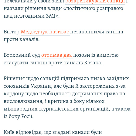
Телеканали у своїй заяві
розкритикували санкції
і
назвали рішення влади «політичною розправою
над невгодними ЗМІ».
Віктор
Медведчук називає
незаконними санкції
проти каналів.
Верховний суд
отримав два
позови із вимогою
скасувати санкції проти каналів Козака.
Рішення щодо санкцій підтримала низка західних
союзників України, але були й застереження з-за
кордону щодо необхідності дотримання права на
висловлювання, і критика з боку кількох
міжнародних журналістських організацій, а також
із боку Росії.
Київ відповідає, що згадані канали були