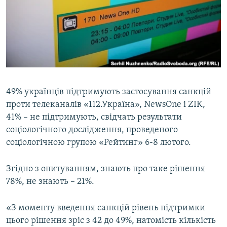
ВІДЕОУРОКИ «ELIFBE»
Русский
СВІДЧЕННЯ ОКУПАЦІЇ
Qırımtatar
УКРАЇНСЬКА ПРОБЛЕМА КРИМУ
ДОЛУЧАЙСЯ!
ІНФОГРАФІКА
49% українців підтримують застосування санкцій
проти телеканалів «112.Україна», NewsOne і ZIK,
Усі сайти RFE/RL
41% – не підтримують, свідчать результати
соціологічного дослідження, проведеного
cоціологічною групою «Рейтинг» 6-8 лютого.
Згідно з опитуванням, знають про таке рішення
78%, не знають – 21%.
«З моменту введення санкцій рівень підтримки
цього рішення зріс з 42 до 49%, натомість кількість