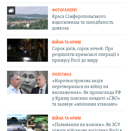
ФОТОГАЛЕРЕЇ
Краса Сімферопольського
водосховища та занедбаність
довкола
ВІЙНА ТА КРИМ
Сорок днів, сорок ночей. Про
результати кримської операції з
примусу Росії до миру
ПОЛІТИКА
«Короткострокова акція
перетворилася на війну на
виснаження»: Як пропаганда РФ
у Криму пояснює невдачі «СВО»
та залякує «мінними атаками»
ВІЙНА ТА КРИМ
«Полювання на колони». Як ЗСУ
ріжуть військову логістику Росії в