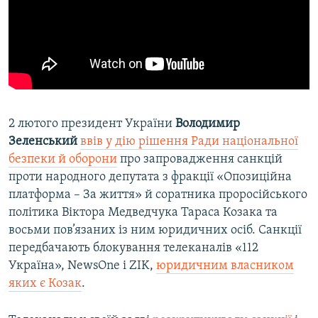
2 лютого президент України
Володимир
Зеленський
ввів у дію рішення Ради національної
безпеки й оборони
про запровадження санкцій
проти народного депутата з фракції «Опозиційна
платформа – За життя» й соратника проросійського
політика Віктора Медведчука Тараса Козака та
восьми пов’язаних із ним юридичних осіб. Санкції
передбачають блокування телеканалів «112
Україна», NewsOne і ZIK,
юридичним власником
яких є Козак
.