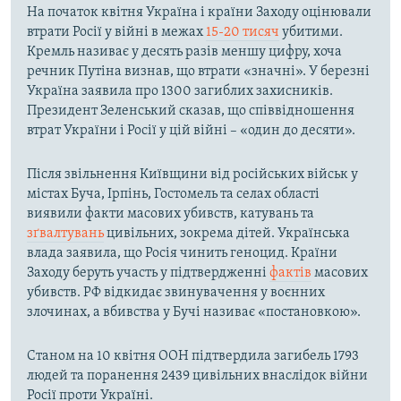
На початок квітня Україна і країни Заходу оцінювали
втрати Росії у війні в межах
15-20 тисяч
убитими.
Кремль називає у десять разів меншу цифру, хоча
речник Путіна визнав, що втрати «значні». У березні
Україна заявила про 1300 загиблих захисників.
Президент Зеленський сказав, що співвідношення
втрат України і Росії у цій війні – «один до десяти».
Після звільнення Київщини від російських військ у
містах Буча, Ірпінь, Гостомель та селах області
виявили факти масових убивств, катувань та
зґвалтувань
цивільних, зокрема дітей. Українська
влада заявила, що Росія чинить геноцид. Країни
Заходу беруть участь у підтвердженні
фактів
масових
убивств. РФ відкидає звинувачення у воєнних
злочинах, а вбивства у Бучі називає «постановкою».
Станом на 10 квітня ООН підтвердила загибель 1793
людей та поранення 2439 цивільних внаслідок війни
Росії проти Україні.