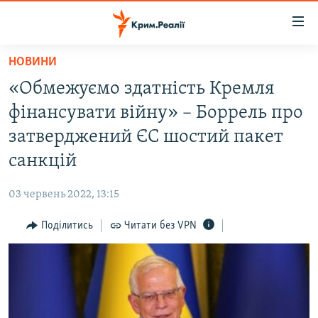
Доступність
посилання
Перейти
НОВИНИ
до
НОВИНИ
«Обмежуємо здатність Кремля
основного
ВОДА.КРИМ
матеріалу
фінансувати війну» – Боррель про
ВІДЕО ТА ФОТО
Перейти
затверджений ЄС шостий пакет
до
ПОЛІТИКА
санкцій
основної
БЛОГИ
навігації
03 червень 2022, 13:15
Перейти
ПОГЛЯД
до
Поділитись
Читати без VPN
ІНТЕРВ'Ю
пошуку
ВСЕ ЗА ДЕНЬ
СПЕЦПРОЕКТИ
ЯК ОБІЙТИ БЛОКУВАННЯ
ДЕПОРТАЦІЯ