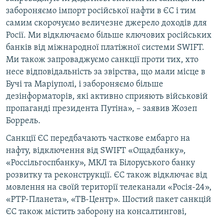
забороняємо імпорт російської нафти в ЄС і тим
самим скорочуємо величезне джерело доходів для
Росії. Ми відключаємо більше ключових російських
банків від міжнародної платіжної системи SWIFT.
Ми також запроваджуємо санкції проти тих, хто
несе відповідальність за звірства, що мали місце в
Бучі та Маріуполі, і забороняємо більше
дезінформаторів, які активно сприяють військовій
пропаганді президента Путіна», – заявив Жозеп
Боррель.
Санкції ЄС передбачають часткове ембарго на
нафту, відключення від SWIFT «Ощадбанку»,
«Россільгоспбанку», МКЛ та Білоруського банку
розвитку та реконструкції. ЄС також відключає від
мовлення на своїй території телеканали «Росія-24»,
«РТР-Планета», «ТВ-Центр». Шостий пакет санкцій
ЄС також містить заборону на консалтингові,