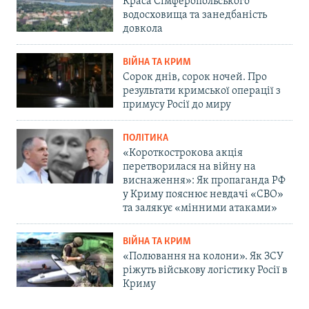
Краса Сімферопольського
водосховища та занедбаність
довкола
ВІЙНА ТА КРИМ
Сорок днів, сорок ночей. Про
результати кримської операції з
примусу Росії до миру
ПОЛІТИКА
«Короткострокова акція
перетворилася на війну на
виснаження»: Як пропаганда РФ
у Криму пояснює невдачі «СВО»
та залякує «мінними атаками»
ВІЙНА ТА КРИМ
«Полювання на колони». Як ЗСУ
ріжуть військову логістику Росії в
Криму