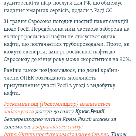
аудиторські та піар-послуги для РФ, що обмежує
надання хмарних сервісів, додали в Раді ЄС.
31 травня Євросоюз погодив шостий пакет санкцій
щодо Росії. Передбачена ним часткова заборона на
експорт російської нафти не стосується однак
нафти, що постачається трубопроводами. Проте, як
кажуть експерти, імпорт російської нафти до
Євросоюзу до кінця року може скоротитися на 90%.
Раніше також повідомлялося, що деякі країни-
члени ОПЕК розглядають можливість
призупинення участі Росії в угоді з видобутку
нафти.
Роскомнагляд (Роскомнадзор) намагається
заблокувати
доступ до сайту
Крим.Реалії
.
Безперешкодно читати Крим.Реалії можна за
допомогою
дзеркального сайту
:
https://krymrgbcrlvrexoeaqjy.azureedge.net
. Також