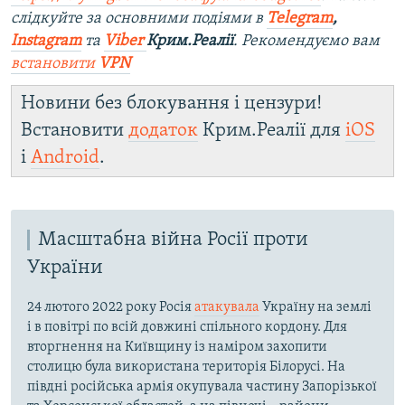
слідкуйте за основними подіями в
Telegram
,
Instagram
та
Viber
Крим.Реалії
. Рекомендуємо вам
встановити
VPN
Новини без блокування і цензури!
Встановити
додаток
Крим.Реалії для
iOS
і
Android
.
Масштабна війна Росії проти
України
24 лютого 2022 року Росія
атакувала
Україну на землі
і в повітрі по всій довжині спільного кордону. Для
вторгнення на Київщину із наміром захопити
столицю була використана територія Білорусі. На
півдні російська армія окупувала частину Запорізької