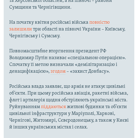
та Херсонської областей, а на півночі – райони
Сумщини та Чернігівщини.
На початку квітня російські війська
повністю
залишили
три області на півночі України – Київську,
Чернігівську і Сумську.
Повномасштабне вторгнення президент РФ
Володимир Путін називає «спеціальною операцією».
Спочатку її метою визначали «демілітаризацію і
денацифікацією»,
згодом
– «захист Донбасу».
Російська влада заявляє, що армія не атакує цивільні
об’єкти. При цьому російська авіація, ракетні війська,
флот і артилерія щодня обстрілюють українські міста.
Руйнуванням
піддаються
житлові будинки та об’єкти
цивільної інфраструктури у Маріуполі, Харкові,
Чернігові, Житомирі, Сєвєродонецьку, а також у Києві
й інших українських містах і селах.