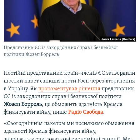
ВІДЕОУРОКИ «ELIFBE»
Русский
СВІДЧЕННЯ ОКУПАЦІЇ
Qırımtatar
УКРАЇНСЬКА ПРОБЛЕМА КРИМУ
ДОЛУЧАЙСЯ!
ІНФОГРАФІКА
Представник ЄС із закордонних справ і безпекової
політики Жозеп Боррель​​​​​​​
Усі сайти RFE/RL
Постійні представники країн-членів ЄС затвердили
шостий пакет санкцій проти Росії через вторгнення
в Україну. Як
прокоментував рішення
представник
ЄС із закордонних справ і безпекової політики
Жозеп Боррель
, це обмежить здатність Кремля
фінансувати війну, пише
Радіо Свобода
.
«Сьогоднішнім пакетом ми посилюємо обмеження
здатності Кремля фінансувати війну,
запроваджуючи додаткові економічні санкції. Ми