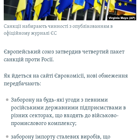
ВІДЕОУРОКИ «ELIFBE»
Русский
СВІДЧЕННЯ ОКУПАЦІЇ
Qırımtatar
Санкції набирають чинності з опублікованням в
УКРАЇНСЬКА ПРОБЛЕМА КРИМУ
офіційному журналі ЄС
ДОЛУЧАЙСЯ!
ІНФОГРАФІКА
Європейський союз затвердив четвертий пакет
санкцій проти Росії.
Усі сайти RFE/RL
Як йдеться на сайті Єврокомісії, нові обмеження
передбачають:
Заборону на будь-які угоди з певними
російськими державними підприємствами в
різних секторах, що входять до військово-
промислового комплексу;
заборону імпорту сталевих виробів, що