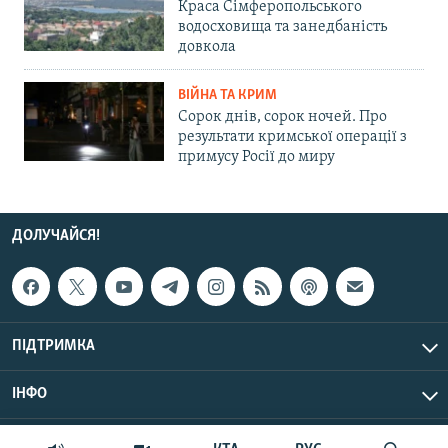
Краса Сімферопольського
водосховища та занедбаність
довкола
ВІЙНА ТА КРИМ
Сорок днів, сорок ночей. Про
результати кримської операції з
примусу Росії до миру
ДОЛУЧАЙСЯ!
ПІДТРИМКА
ІНФО
© Крим.Реалії, 2026 | Усі права застережено.