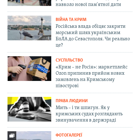
навколо нової пам'ятної дати
ВІЙНА ТА КРИМ
Російська влада обіцяє закрити
морський шлях українським
БпЛА до Севастополя. Чи реально
це?
СУСПІЛЬСТВО
«Крим – не Росія»: маркетплейс
Ozon припинив прийом нових
замовлень на Кримському
півострові
ПРАВА ЛЮДИНИ
Мить – і ти шпигун. Як у
кримських судах розглядають
звинувачення в держзраді
ФОТОГАЛЕРЕЇ