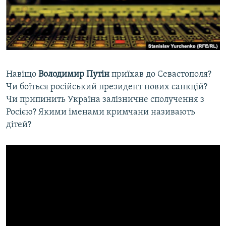
ВІДЕОУРОКИ «ELIFBE»
Русский
СВІДЧЕННЯ ОКУПАЦІЇ
Qırımtatar
УКРАЇНСЬКА ПРОБЛЕМА КРИМУ
ДОЛУЧАЙСЯ!
ІНФОГРАФІКА
Навіщо
Володимир Путін
приїхав до Севастополя?
Чи боїться російський президент нових санкцій?
Чи припинить Україна залізничне сполучення з
Усі сайти RFE/RL
Росією? Якими іменами кримчани називають
дітей?