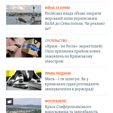
ВІЙНА ТА КРИМ
Російська влада обіцяє закрити
морський шлях українським
БпЛА до Севастополя. Чи реально
це?
СУСПІЛЬСТВО
«Крим – не Росія»: маркетплейс
Ozon припинив прийом нових
замовлень на Кримському
півострові
ПРАВА ЛЮДИНИ
Мить – і ти шпигун. Як у
кримських судах розглядають
звинувачення в держзраді
ФОТОГАЛЕРЕЇ
Краса Сімферопольського
водосховища та занедбаність