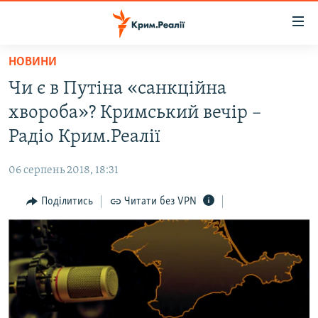
Доступність
посилання
Перейти
НОВИНИ
до
НОВИНИ
Чи є в Путіна «санкційна
основного
ВОДА.КРИМ
матеріалу
хвороба»? Кримський вечір –
ВІДЕО ТА ФОТО
Перейти
Радіо Крим.Реалії
до
ПОЛІТИКА
основної
06 серпень 2018, 18:31
БЛОГИ
навігації
Перейти
Поділитись
Читати без VPN
ПОГЛЯД
до
ІНТЕРВ'Ю
пошуку
ВСЕ ЗА ДЕНЬ
СПЕЦПРОЕКТИ
ЯК ОБІЙТИ БЛОКУВАННЯ
ДЕПОРТАЦІЯ