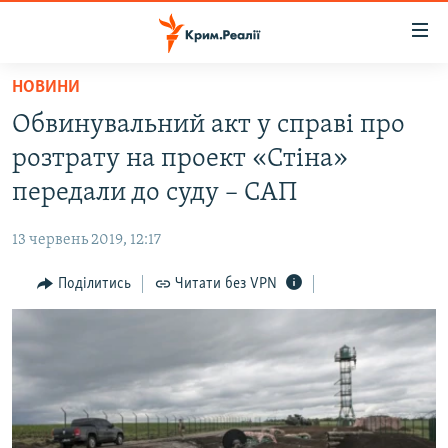
Доступність
посилання
Перейти
НОВИНИ
до
НОВИНИ
Обвинувальний акт у справі про
основного
ВОДА.КРИМ
матеріалу
розтрату на проект «Стіна»
ВІДЕО ТА ФОТО
Перейти
передали до суду – САП
до
ПОЛІТИКА
основної
13 червень 2019, 12:17
БЛОГИ
навігації
Перейти
Поділитись
Читати без VPN
ПОГЛЯД
до
ІНТЕРВ'Ю
пошуку
ВСЕ ЗА ДЕНЬ
СПЕЦПРОЕКТИ
ЯК ОБІЙТИ БЛОКУВАННЯ
ДЕПОРТАЦІЯ