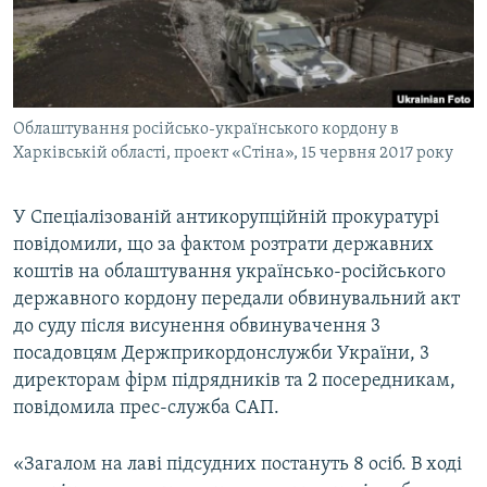
ВІДЕОУРОКИ «ELIFBE»
Русский
СВІДЧЕННЯ ОКУПАЦІЇ
Qırımtatar
УКРАЇНСЬКА ПРОБЛЕМА КРИМУ
Облаштування російсько-українського кордону в
ДОЛУЧАЙСЯ!
ІНФОГРАФІКА
Харківській області, проект «Стіна», 15 червня 2017 року
У Спеціалізованій антикорупційній прокуратурі
Усі сайти RFE/RL
повідомили, що за фактом розтрати державних
коштів на облаштування українсько-російського
державного кордону передали обвинувальний акт
до суду після висунення обвинувачення 3
посадовцям Держприкордонслужби України, 3
директорам фірм підрядників та 2 посередникам,
повідомила прес-служба САП.
«Загалом на лаві підсудних постануть 8 осіб. В ході