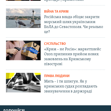
ВІЙНА ТА КРИМ
Російська влада обіцяє закрити
морський шлях українським
БпЛА до Севастополя. Чи реально
це?
СУСПІЛЬСТВО
«Крим – не Росія»: маркетплейс
Ozon припинив прийом нових
замовлень на Кримському
півострові
ПРАВА ЛЮДИНИ
Мить – і ти шпигун. Як у
кримських судах розглядають
звинувачення в держзраді