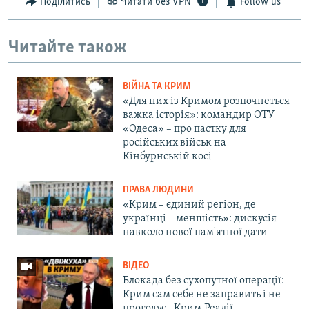
Поділитись
Читати без VPN
Follow us
Читайте також
ВІЙНА ТА КРИМ
«Для них із Кримом розпочнеться
важка історія»: командир ОТУ
«Одеса» – про пастку для
російських військ на
Кінбурнській косі
ПРАВА ЛЮДИНИ
«Крим – єдиний регіон, де
українці – меншість»: дискусія
навколо нової пам'ятної дати
ВІДЕО
Блокада без сухопутної операції:
Крим сам себе не заправить і не
прогодує | Крим.Реалії