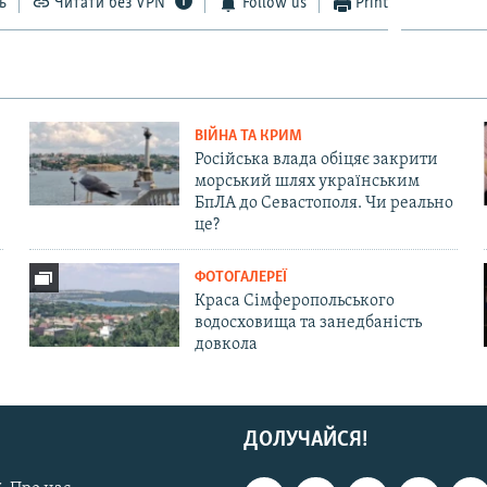
ь
Читати без VPN
Follow us
Print
ВІЙНА ТА КРИМ
Російська влада обіцяє закрити
морський шлях українським
БпЛА до Севастополя. Чи реально
це?
ФОТОГАЛЕРЕЇ
Краса Сімферопольського
водосховища та занедбаність
довкола
ДОЛУЧАЙСЯ!