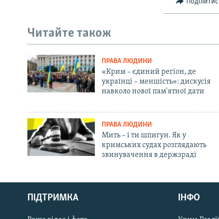
Поділитис
Читайте також
ПРАВА ЛЮДИНИ
«Крим – єдиний регіон, де
українці – меншість»: дискусія
навколо нової пам'ятної дати
ПРАВА ЛЮДИНИ
Мить – і ти шпигун. Як у
кримських судах розглядають
звинувачення в держзраді
Русский
ПІДТРИМКА
ІНФО
Qırımtatar