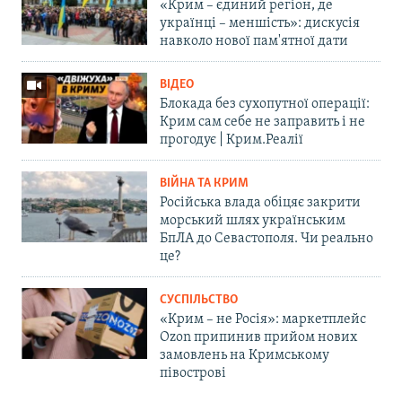
«Крим – єдиний регіон, де
українці – меншість»: дискусія
навколо нової пам'ятної дати
ВІДЕО
Блокада без сухопутної операції:
Крим сам себе не заправить і не
прогодує | Крим.Реалії
ВІЙНА ТА КРИМ
Російська влада обіцяє закрити
морський шлях українським
БпЛА до Севастополя. Чи реально
це?
СУСПІЛЬСТВО
«Крим – не Росія»: маркетплейс
Ozon припинив прийом нових
замовлень на Кримському
півострові