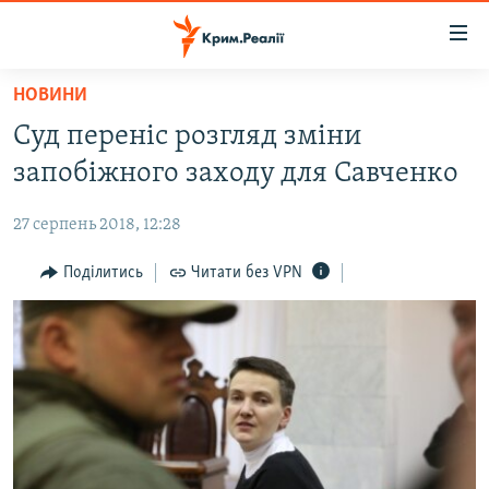
Доступність
посилання
Перейти
НОВИНИ
до
НОВИНИ
Суд переніс розгляд зміни
основного
ВОДА.КРИМ
матеріалу
запобіжного заходу для Савченко
ВІДЕО ТА ФОТО
Перейти
до
27 серпень 2018, 12:28
ПОЛІТИКА
основної
БЛОГИ
Поділитись
Читати без VPN
навігації
Перейти
ПОГЛЯД
до
ІНТЕРВ'Ю
пошуку
ВСЕ ЗА ДЕНЬ
СПЕЦПРОЕКТИ
ЯК ОБІЙТИ БЛОКУВАННЯ
ДЕПОРТАЦІЯ