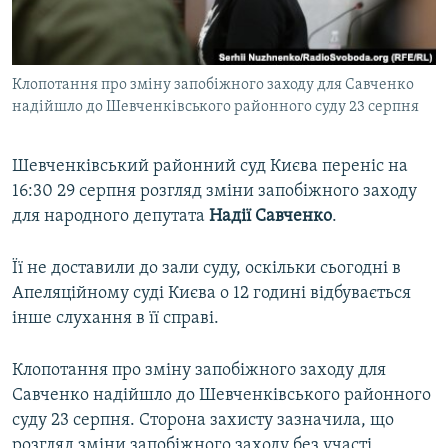
ВІДЕОУРОКИ «ELIFBE»
Русский
СВІДЧЕННЯ ОКУПАЦІЇ
Qırımtatar
Клопотання про зміну запобіжного заходу для Савченко
УКРАЇНСЬКА ПРОБЛЕМА КРИМУ
надійшло до Шевченківського районного суду 23 серпня
ДОЛУЧАЙСЯ!
ІНФОГРАФІКА
Шевченківський районний суд Києва переніс на
16:30 29 серпня розгляд зміни запобіжного заходу
для народного депутата
Надії Савченко
.
Усі сайти RFE/RL
Її не доставили до зали суду, оскільки сьогодні в
Апеляційному суді Києва о 12 годині відбувається
інше слухання в її справі.
Клопотання про зміну запобіжного заходу для
Савченко надійшло до Шевченківського районного
суду 23 серпня. Сторона захисту зазначила, що
розгляд зміни запобіжного заходу без участі