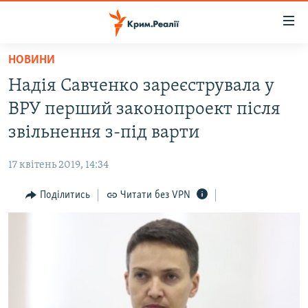
Доступність
посилання
Перейти
НОВИНИ
до
НОВИНИ
Надія Савченко зареєструвала у
основного
ВОДА.КРИМ
матеріалу
ВРУ перший законопроект після
ВІДЕО ТА ФОТО
Перейти
звільнення з-під варти
до
ПОЛІТИКА
основної
17 квітень 2019, 14:34
БЛОГИ
навігації
Перейти
Поділитись
Читати без VPN
ПОГЛЯД
до
ІНТЕРВ'Ю
пошуку
ВСЕ ЗА ДЕНЬ
СПЕЦПРОЕКТИ
ЯК ОБІЙТИ БЛОКУВАННЯ
ДЕПОРТАЦІЯ