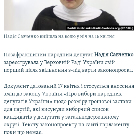
ВІДЕОУРОКИ «ELIFBE»
Русский
СВІДЧЕННЯ ОКУПАЦІЇ
Qırımtatar
УКРАЇНСЬКА ПРОБЛЕМА КРИМУ
Надія Савченко вийшла на волю у ніч на 16 квітня
ДОЛУЧАЙСЯ!
ІНФОГРАФІКА
Позафракційний народний депутат
Надія Савченко
зареєструвала у Верховній Раді України свій
Усі сайти RFE/RL
перший після звільнення з-під варти законопроект.
Документ датований 17 квітня і стосується внесення
змін до закону України «Про вибори народних
депутатів України» щодо розміру грошової застави
для партій, які висунули виборчий список
кандидатів у депутати у загальнодержавному
окрузі. Тексту законопроекту на сайті парламенту
поки що немає.