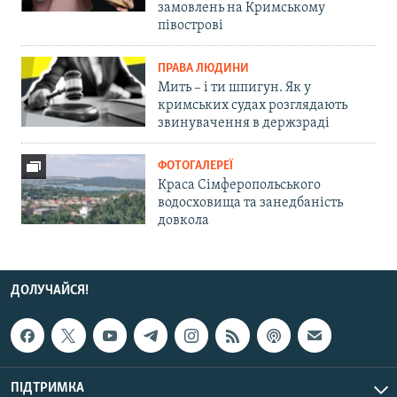
замовлень на Кримському
півострові
ПРАВА ЛЮДИНИ
Мить – і ти шпигун. Як у
кримських судах розглядають
звинувачення в держзраді
ФОТОГАЛЕРЕЇ
Краса Сімферопольського
водосховища та занедбаність
довкола
ДОЛУЧАЙСЯ!
ПІДТРИМКА