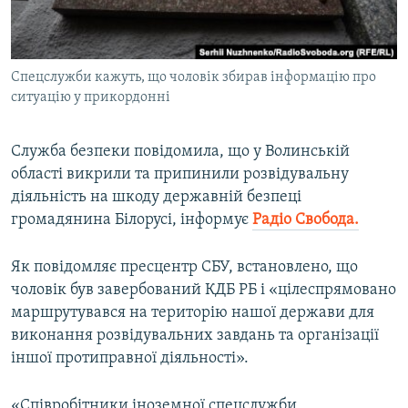
ВІДЕОУРОКИ «ELIFBE»
Русский
СВІДЧЕННЯ ОКУПАЦІЇ
Qırımtatar
Спецслужби кажуть, що чоловік збирав інформацію про
УКРАЇНСЬКА ПРОБЛЕМА КРИМУ
ситуацію у прикордонні
ДОЛУЧАЙСЯ!
ІНФОГРАФІКА
Служба безпеки повідомила, що у Волинській
області викрили та припинили розвідувальну
діяльність на шкоду державній безпеці
Усі сайти RFE/RL
громадянина Білорусі, інформує
Радіо Свобода.
Як повідомляє пресцентр СБУ, встановлено, що
чоловік був завербований КДБ РБ і «цілеспрямовано
маршрутувався на територію нашої держави для
виконання розвідувальних завдань та організації
іншої протиправної діяльності».
«Співробітники іноземної спецслужби