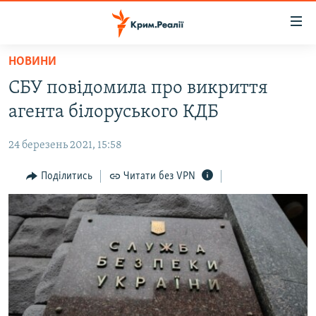
Доступність
посилання
Перейти
НОВИНИ
до
НОВИНИ
СБУ повідомила про викриття
основного
ВОДА.КРИМ
матеріалу
агента білоруського КДБ
ВІДЕО ТА ФОТО
Перейти
до
24 березень 2021, 15:58
ПОЛІТИКА
основної
БЛОГИ
Поділитись
Читати без VPN
навігації
Перейти
ПОГЛЯД
до
ІНТЕРВ'Ю
пошуку
ВСЕ ЗА ДЕНЬ
СПЕЦПРОЕКТИ
ЯК ОБІЙТИ БЛОКУВАННЯ
ДЕПОРТАЦІЯ