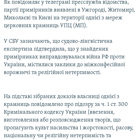
Як повідомляє у телеграмі пресслужба відомства,
ВІДЕОУРОКИ «ELIFBE»
партії примірників виявлені в Ужгороді, Житомирі,
Русский
СВІДЧЕННЯ ОКУПАЦІЇ
Миколаєві та Києві на території однієї з мереж
Qırımtatar
церковних крамниць УПЦ (МП).
УКРАЇНСЬКА ПРОБЛЕМА КРИМУ
ДОЛУЧАЙСЯ!
ІНФОГРАФІКА
У СБУ зазначають, що судово-лінгвістична
експертиза підтвердила, що у знайдених
примірниках виправдовувалася війна РФ проти
України, містилися заклики до міжконфесійної
Усі сайти RFE/RL
ворожнечі та релігійної нетерпимості.
На підставі зібраних доказів власниці однієї з
крамниць повідомлено про підозру за ч. 1 ст. 300
Кримінального кодексу України (ввезення,
виготовлення або розповсюдження творів, що
пропагують культ насильства і жорстокості, расову,
національну чи релігійну нетерпимість та