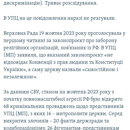
дискримінацію). Триває розслідування.
В УПЦ на це повідомлення наразі не реагували.
Верховна Рада 19 жовтня 2023 року проголосувала у
першому читанні за законопроєкт про заборону
релігійних організацій, пов’язаних із РФ. В УПЦ
(МП) заявили, що вказаний законопроєкт «не
відповідає Конвенції з прав людини та Конституції
України», а саму церкву назвали «самостійною і
незалежною».
За даними СБУ, станом на жовтень 2023 року з
початку повномасштабної агресії РФ було відкрито
68 кримінальних проваджень щодо представників
УПЦ (МП), з яких 16 – митрополити церкви. Серед
викритих злочинів – 20 фактів держзради та
колабораціонізму. 26 фігурантам-представникам