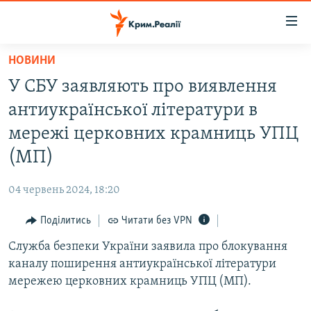
Доступність
посилання
Перейти
НОВИНИ
до
НОВИНИ
У СБУ заявляють про виявлення
основного
ВОДА.КРИМ
матеріалу
антиукраїнської літератури в
ВІДЕО ТА ФОТО
Перейти
мережі церковних крамниць УПЦ
до
ПОЛІТИКА
(МП)
основної
БЛОГИ
навігації
04 червень 2024, 18:20
Перейти
ПОГЛЯД
до
Поділитись
Читати без VPN
ІНТЕРВ'Ю
пошуку
Служба безпеки України заявила про блокування
ВСЕ ЗА ДЕНЬ
каналу поширення антиукраїнської літератури
СПЕЦПРОЕКТИ
мережею церковних крамниць УПЦ (МП).
ЯК ОБІЙТИ БЛОКУВАННЯ
ДЕПОРТАЦІЯ