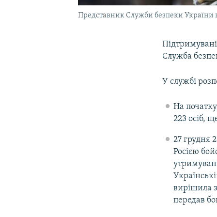
Представник Служби безпеки України пі
Підтримувані
Служба безпе
У службі розп
На початку
223 осіб, 
27 грудня 
Росією бой
утримувани
Українські
вирішила з
передав б