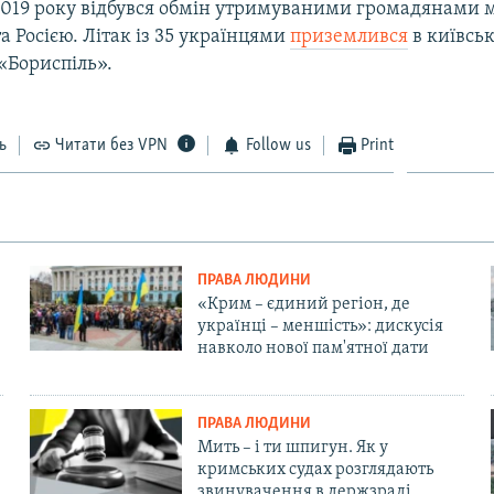
2019 року відбувся обмін утримуваними громадянами 
а Росією. Літак із 35 українцями
приземлився
в київсь
«Бориспіль».
ь
Читати без VPN
Follow us
Print
ПРАВА ЛЮДИНИ
«Крим – єдиний регіон, де
українці – меншість»: дискусія
навколо нової пам'ятної дати
ПРАВА ЛЮДИНИ
Мить – і ти шпигун. Як у
кримських судах розглядають
звинувачення в держзраді