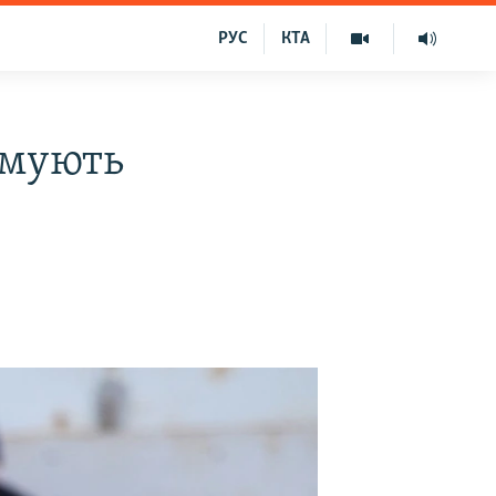
РУС
КТА
имують