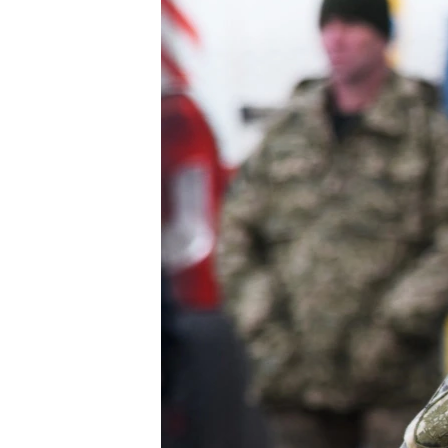
ВІДЕОУРОКИ «ELIFBE»
СВІДЧЕННЯ ОКУПАЦІЇ
УКРАЇНСЬКА ПРОБЛЕМА КРИМУ
ІНФОГРАФІКА