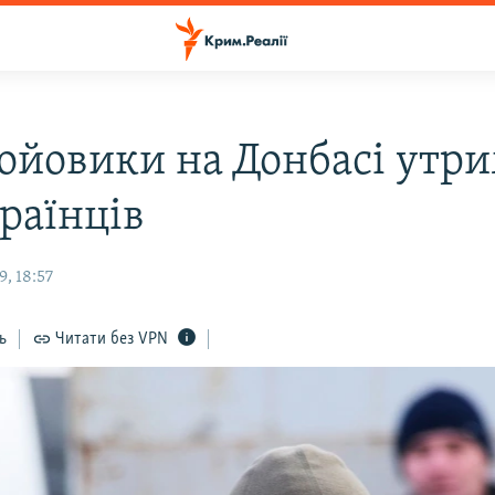
бойовики на Донбасі утр
раїнців
, 18:57
ь
Читати без VPN