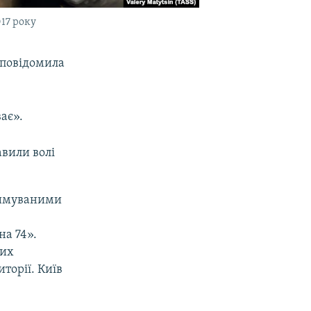
17 року
 повідомила
ає».
вили волі
тримуваними
а 74».
них
торії. Київ