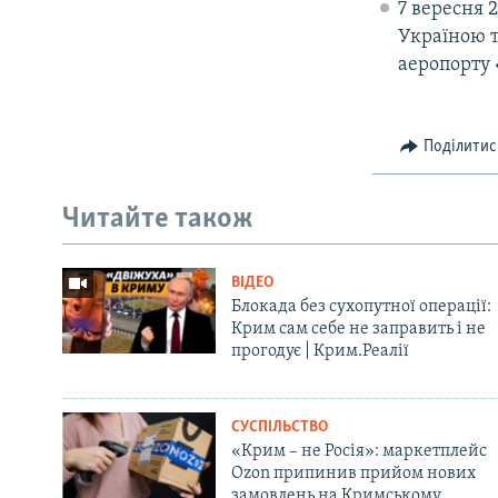
7 вересня 
Україною т
аеропорту 
Поділитис
Читайте також
ВІДЕО
Блокада без сухопутної операції:
Крим сам себе не заправить і не
прогодує | Крим.Реалії
СУСПІЛЬСТВО
«Крим – не Росія»: маркетплейс
Ozon припинив прийом нових
замовлень на Кримському