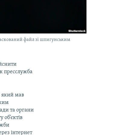
маскований файл зі шпигунським
ійснити
ок пресслужба
, який мав
ьким
ади та органи
 об’єктів
ужби
ерез інтернет