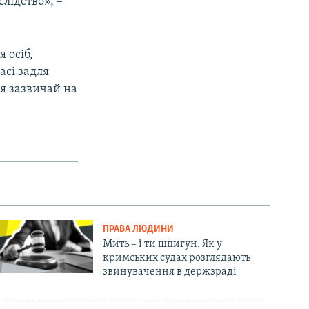
лідство», –
 осіб,
сі задля
я зазвичай на
ПРАВА ЛЮДИНИ
Мить – і ти шпигун. Як у
кримських судах розглядають
звинувачення в держзраді