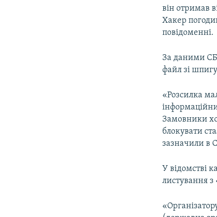
він отримав 
Хакер погодив
повідоменні.
За даними СБ
файл зі шпиг
«Розсилка ма
інформаційни
Замовники хо
блокувати ста
зазначили в С
У відомстві к
листування з
«Організатору