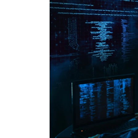
ВІДЕОУРОКИ «ELIFBE»
СВІДЧЕННЯ ОКУПАЦІЇ
УКРАЇНСЬКА ПРОБЛЕМА КРИМУ
ІНФОГРАФІКА