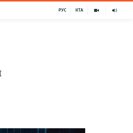
РУС
КТА
и