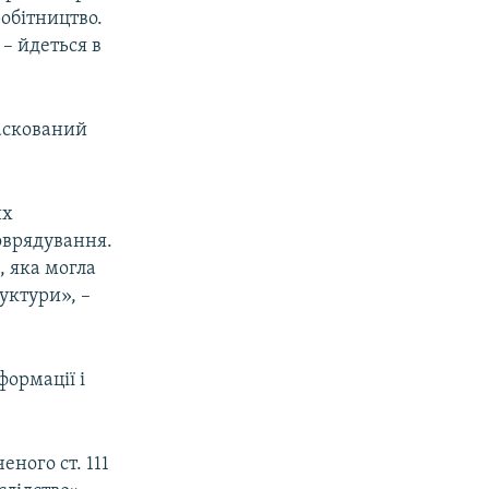
обітництво.
 – йдеться в
аскований
их
оврядування.
, яка могла
уктури», –
формації і
ного ст. 111