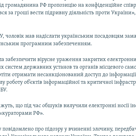
від громадянина РФ пропозицію на конфіденційне співр
ся за гроші вести підривну діяльність проти України»,
У, чоловік мав надіслати українським посадовцям зам
унським програмним забезпеченням.
ла забезпечити вірусне ураження закритих електронн
х систем державних установ та органів місцевого сам
тіти отримати несанкціонований доступ до інформації
лу роботу об’єктів інформаційної та критичної інфрастр
БУ.
ажуть, що під час обшуків вилучили електронні носії ін
 «кураторами РФ».
 повідомлено про підозру у вчиненні злочину, передбаче