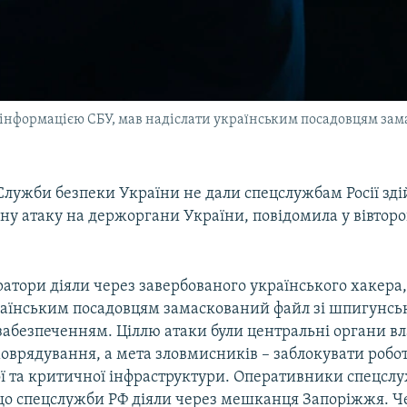
 інформацією СБУ, мав надіслати українським посадовцям за
Служби безпеки України не дали спецслужбам Росії зд
сну атаку на держоргани України, повідомила у вівтор
ратори діяли через завербованого українського хакера
раїнським посадовцям замаскований файл зі шпигунс
абезпеченням. Ціллю атаки були центральні органи вл
оврядування, а мета зловмисників – заблокувати роботу
ї та критичної інфраструктури. Оперативники спецсл
що спецслужби РФ діяли через мешканця Запоріжжя. Ч