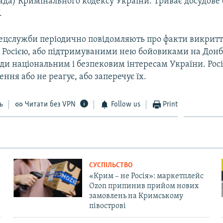
да) Кримінального кодексу України. Триває досудове с
.
пецслужби періодично повідомляють про факти викриття
 Росією, або підтримуваними нею бойовиками на Донба
ди національним і безпековим інтересам України. Росі
ення або не реагує, або заперечує їх.
ь
Читати без VPN
Follow us
Print
СУСПІЛЬСТВО
«Крим – не Росія»: маркетплейс
Ozon припинив прийом нових
замовлень на Кримському
півострові