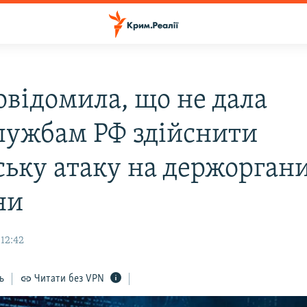
овідомила, що не дала
лужбам РФ здійснити
ську атаку на держорган
ни
 12:42
ь
Читати без VPN