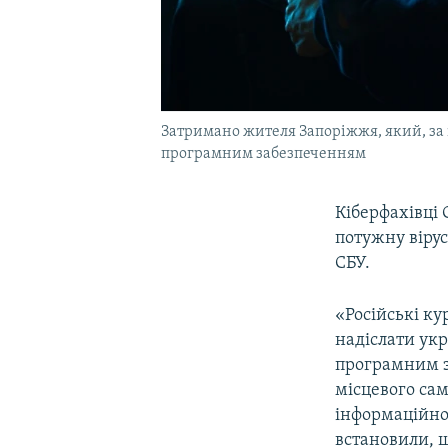
Затримано жителя Запоріжжя, який, за
програмним забезпеченням
Кіберфахівці 
потужну віру
СБУ.
«Російські ку
надіслати ук
програмним з
місцевого сам
інформаційно
встановили, 