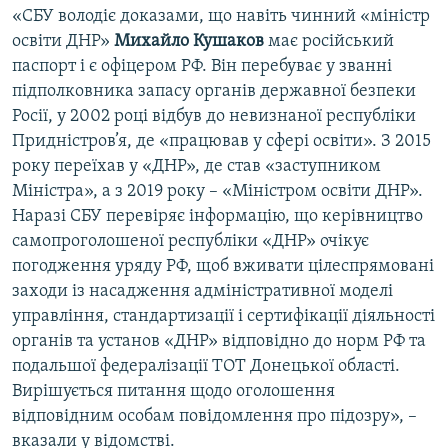
«СБУ володіє доказами, що навіть чинний «міністр
освіти ДНР»
Михайло Кушаков
має російський
паспорт і є офіцером РФ. Він перебуває у званні
підполковника запасу органів державної безпеки
Росії, у 2002 році відбув до невизнаної республіки
Придністров’я, де «працював у сфері освіти». З 2015
року переїхав у «ДНР», де став «заступником
Міністра», а з 2019 року – «Міністром освіти ДНР».
Наразі СБУ перевіряє інформацію, що керівництво
самопроголошеної республіки «ДНР» очікує
погодження уряду РФ, щоб вживати цілеспрямовані
заходи із насадження адміністративної моделі
управління, стандартизації і сертифікації діяльності
органів та установ «ДНР» відповідно до норм РФ та
подальшої федералізації ТОТ Донецької області.
Вирішується питання щодо оголошення
відповідним особам повідомлення про підозру», –
вказали у відомстві.