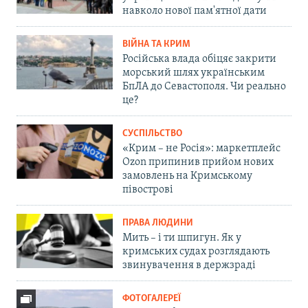
навколо нової пам'ятної дати
ВІЙНА ТА КРИМ
Російська влада обіцяє закрити
морський шлях українським
БпЛА до Севастополя. Чи реально
це?
СУСПІЛЬСТВО
«Крим – не Росія»: маркетплейс
Ozon припинив прийом нових
замовлень на Кримському
півострові
ПРАВА ЛЮДИНИ
Мить – і ти шпигун. Як у
кримських судах розглядають
звинувачення в держзраді
ФОТОГАЛЕРЕЇ