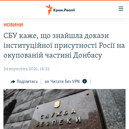
Доступність
посилання
Перейти
НОВИНИ
до
НОВИНИ
СБУ каже, що знайшла докази
основного
ВОДА.КРИМ
матеріалу
інституційної присутності Росії на
ВІДЕО ТА ФОТО
Перейти
окупованій частині Донбасу
до
ПОЛІТИКА
основної
24 вересень 2021, 14:32
БЛОГИ
навігації
Перейти
Поділитись
Читати без VPN
ПОГЛЯД
до
ІНТЕРВ'Ю
пошуку
ВСЕ ЗА ДЕНЬ
СПЕЦПРОЕКТИ
ЯК ОБІЙТИ БЛОКУВАННЯ
ДЕПОРТАЦІЯ