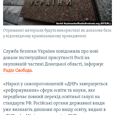
ВІДЕОУРОКИ «ELIFBE»
Русский
СВІДЧЕННЯ ОКУПАЦІЇ
Qırımtatar
УКРАЇНСЬКА ПРОБЛЕМА КРИМУ
Отриманні матеріали будуть використані як доказова база
ДОЛУЧАЙСЯ!
ІНФОГРАФІКА
у відповідному кримінальному провадженні
Служба безпеки України повідомила про нові
Усі сайти RFE/RL
докази інституційної присутності Росії на
окупованій частині Донецької області, інформує
Радіо Свобода
.
«Наразі у самопроголошеній «ДНР» завершується
«реформування» сфери освіти та науки, яке
передбачає повний перехід освітньої галузі на
стандарти РФ. Російські органи державної влади
уже визнають дипломи про вищу освіту, видані в