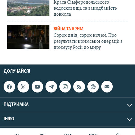
Краса Сімферопольського
водосховища та занедбаність
довкола
ВІЙНА ТА КРИМ
Сорок днів, сорок ночей. Про
результати кримської операції з
примусу Росії до миру
ДОЛУЧАЙСЯ!
ПІДТРИМКА
ІНФО
© Крим.Реалії, 2026 | Усі права застережено.