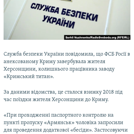
ВІДЕОУРОКИ «ELIFBE»
Русский
СВІДЧЕННЯ ОКУПАЦІЇ
Qırımtatar
УКРАЇНСЬКА ПРОБЛЕМА КРИМУ
ДОЛУЧАЙСЯ!
ІНФОГРАФІКА
Служба безпеки України повідомила, що ФСБ Росії в
анексованому Криму завербувала жителя
Усі сайти RFE/RL
Херсонщини, колишнього працівника заводу
«Кримський титан».
За даними відомства, це сталося взимку 2018 під
час поїздки жителя Херсонщини до Криму.
«При проходженні паспортного контролю на
пункті пропуску «Армянськ» чоловіка запросили
для проведення додаткової «бесіди». Застосовуючи