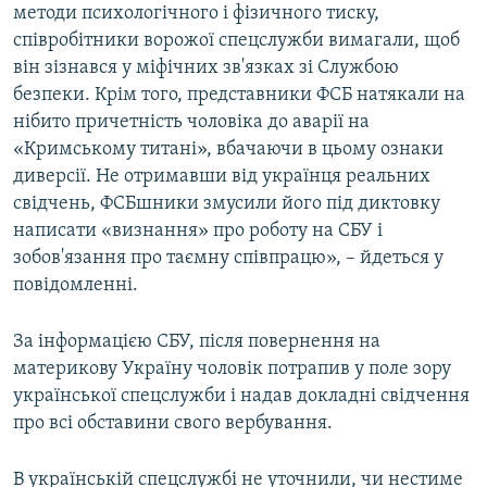
методи психологічного і фізичного тиску,
співробітники ворожої спецслужби вимагали, щоб
він зізнався у міфічних зв'язках зі Службою
безпеки. Крім того, представники ФСБ натякали на
нібито причетність чоловіка до аварії на
«Кримському титані», вбачаючи в цьому ознаки
диверсії. Не отримавши від українця реальних
свідчень, ФСБшники змусили його під диктовку
написати «визнання» про роботу на СБУ і
зобов'язання про таємну співпрацю», – йдеться у
повідомленні.
За інформацією СБУ, після повернення на
материкову Україну чоловік потрапив у поле зору
української спецслужби і надав докладні свідчення
про всі обставини свого вербування.
В українській спецслужбі не уточнили, чи нестиме