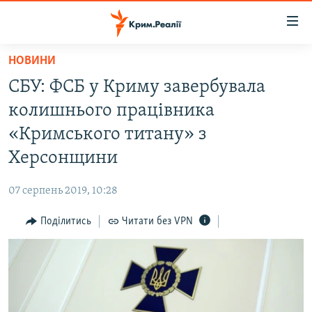
Доступність
посилання
Перейти
НОВИНИ
до
НОВИНИ
СБУ: ФСБ у Криму завербувала
основного
ВОДА.КРИМ
матеріалу
колишнього працівника
ВІДЕО ТА ФОТО
Перейти
«Кримського титану» з
до
ПОЛІТИКА
Херсонщини
основної
БЛОГИ
навігації
07 серпень 2019, 10:28
Перейти
ПОГЛЯД
до
Поділитись
Читати без VPN
ІНТЕРВ'Ю
пошуку
ВСЕ ЗА ДЕНЬ
СПЕЦПРОЕКТИ
ЯК ОБІЙТИ БЛОКУВАННЯ
ДЕПОРТАЦІЯ