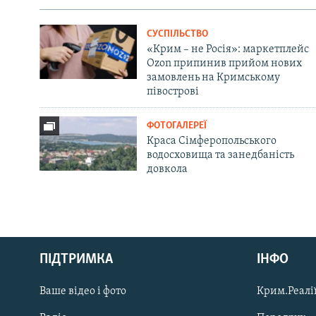
СУСПІЛЬСТВО
«Крим – не Росія»: маркетплейс
Ozon припинив прийом нових
замовлень на Кримському
півострові
ФОТОГАЛЕРЕЇ
Краса Сімферопольського
водосховища та занедбаність
довкола
Русский
ПІДТРИМКА
ІНФО
Qırımtatar
Ваше відео і фото
Крим.Реалії
ДОЛУЧАЙСЯ!