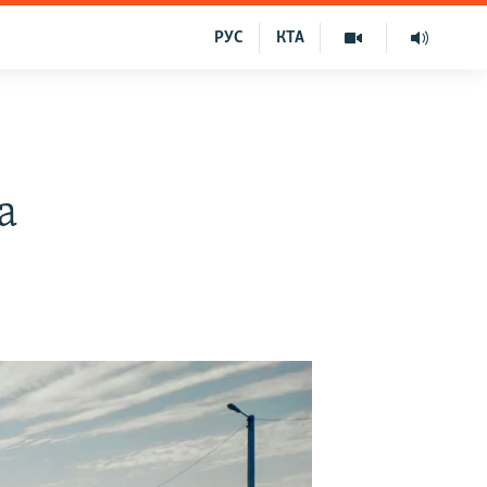
РУС
КТА
а