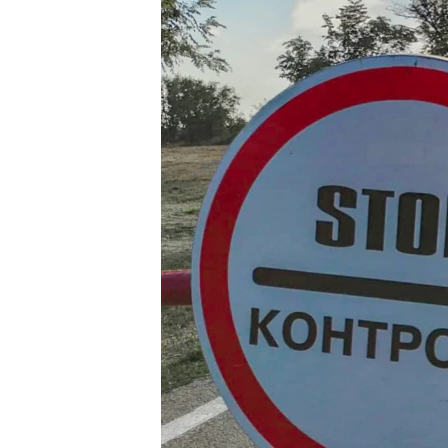
ВІДЕОУРОКИ «ELIFBE»
СВІДЧЕННЯ ОКУПАЦІЇ
УКРАЇНСЬКА ПРОБЛЕМА КРИМУ
ІНФОГРАФІКА