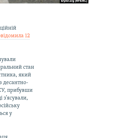
аційній
овідомила 12
нували
оральний стан
нтника, який
 з десантно-
ЗСУ, прибувши
 з’ясували,
осійську
ься у
аця