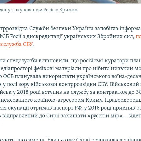
дону з окупованим Росією Кримом
нтррозвідка Служби безпеки України запобігла інформ
ФСБ Росії з дискредитації українських Збройних сил,
п
есслужба СБУ
.
и спецслужби встановили, що російські куратори пла
едіапросторі фейкові матеріали про нібито низький м
го ФСБ планувала використати українського воїна-деса
 у полі зору військової контррозвідки СБУ. Військовий
ськ у 2018 році вступив на службу за контрактом до 
 анексованого країною-агресором Криму. Правоохоронці
сля окупації отримав паспорт РФ, у 2016 році прийняв р
в відправлений до Сирії захищати «русскій мір», – йдет
.
жують, що саме на Близькому Сході розпочалася співпр