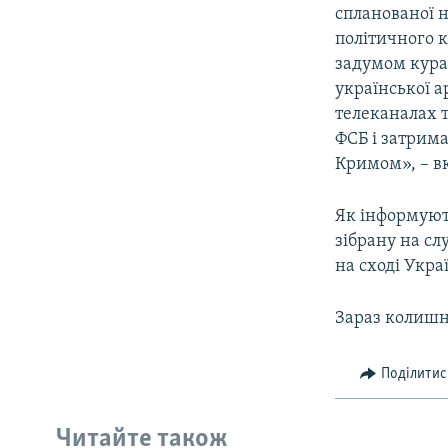
спланованої н
політичного к
задумом курат
української а
телеканалах 
ФСБ і затрима
Кримом», – вк
Як інформують
зібрану на сл
на сході Укра
Зараз колишні
Поділитис
Читайте також