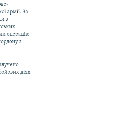
ово-
ї армії. За
ти з
йських
ли операцію
кордону з
вилучено
 бойових діях