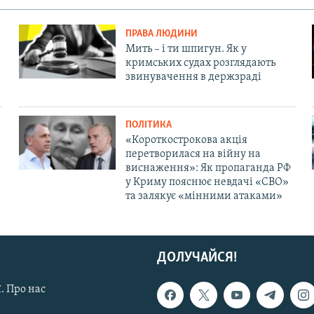
ПРАВА ЛЮДИНИ
Мить – і ти шпигун. Як у
кримських судах розглядають
звинувачення в держзраді
ПОЛІТИКА
«Короткострокова акція
перетворилася на війну на
виснаження»: Як пропаганда РФ
у Криму пояснює невдачі «СВО»
та залякує «мінними атаками»
ДОЛУЧАЙСЯ!
. Про нас