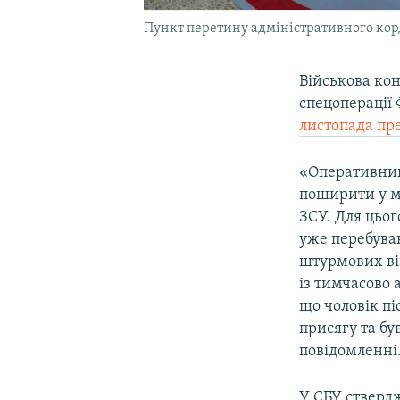
Пункт перетину адміністративного кор
Військова ко
спецоперації 
листопада пр
«Оперативник
поширити у м
ЗСУ. Для цьо
уже перебував
штурмових вій
із тимчасово
що чоловік пі
присягу та бу
повідомленні
У СБУ стверд