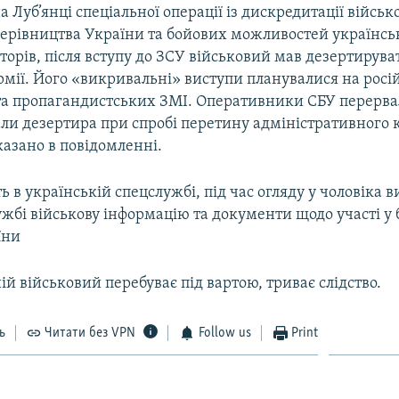
а Луб’янці спеціальної операції із дискредитації військ
ерівництва України та бойових можливостей українсько
орів, після вступу до ЗСУ військовий мав дезертирува
рмії. Його «викривальні» виступи планувалися на росі
та пропагандистських ЗМІ. Оперативники СБУ перерва
ли дезертира при спробі перетину адміністративного 
азано в повідомленні.
 в українській спецслужбі, під час огляду у чоловіка 
ужбі військову інформацію та документи щодо участі у
їни
й військовий перебуває під вартою, триває слідство.
ь
Читати без VPN
Follow us
Print