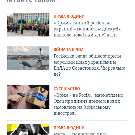
ПРАВА ЛЮДИНИ
«Крим – єдиний регіон, де
українці – меншість»: дискусія
навколо нової пам'ятної дати
ВІЙНА ТА КРИМ
Російська влада обіцяє закрити
морський шлях українським
БпЛА до Севастополя. Чи реально
це?
СУСПІЛЬСТВО
«Крим – не Росія»: маркетплейс
Ozon припинив прийом нових
замовлень на Кримському
півострові
ПРАВА ЛЮДИНИ
Мить – і ти шпигун. Як у