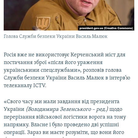
ВІДЕОУРОКИ «ELIFBE»
Русский
СВІДЧЕННЯ ОКУПАЦІЇ
Qırımtatar
УКРАЇНСЬКА ПРОБЛЕМА КРИМУ
Голова Служби безпеки України Василь Малюк
ДОЛУЧАЙСЯ!
ІНФОГРАФІКА
Росія вже не використовує Керченський міст для
постачання зброї «після його ураження
Усі сайти RFE/RL
українськими спецслужбами», розповів голова
Служби безпеки України Василь Малюк в інтерв’ю
телеканалу ICTV.
«Свого часу ми мали завдання від президента
України
(Володимира Зеленського – ред.)
щодо
перерізання військової логістики ворога на тому
напрямку. Власне і було проведено дві успішні
операції. Зараз ви маєте розуміти, що вони його