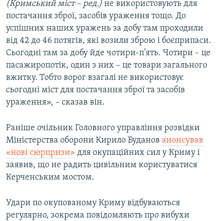
(Кримський міст – ред.)
не використовують для
постачання зброї, засобів ураження тощо. До
успішних наших уражень за добу там проходили
від 42 до 46 потягів, які возили зброю і боєприпаси.
Сьогодні там за добу йде чотири-п’ять. Чотири – це
пасажиропотік, один з них – це товари загального
вжитку. Тобто ворог взагалі не використовує
сьогодні міст для постачання зброї та засобів
ураження», – сказав він.
Раніше очільник Головного управління розвідки
Міністерства оборони Кирило Буданов
анонсував
«нові сюрпризи»
для окупаційних сил у Криму і
заявив, що не радить цивільним користуватися
Керченським мостом.
Удари по окупованому Криму відбуваються
регулярно, зокрема повідомляють про вибухи