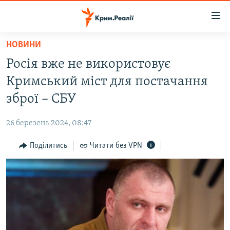
Доступність
посилання
Перейти
НОВИНИ
до
НОВИНИ
Росія вже не використовує
основного
ВОДА.КРИМ
матеріалу
Кримський міст для постачання
ВІДЕО ТА ФОТО
Перейти
зброї – СБУ
до
ПОЛІТИКА
основної
26 березень 2024, 08:47
БЛОГИ
навігації
Перейти
Поділитись
Читати без VPN
ПОГЛЯД
до
ІНТЕРВ'Ю
пошуку
ВСЕ ЗА ДЕНЬ
СПЕЦПРОЕКТИ
ЯК ОБІЙТИ БЛОКУВАННЯ
ДЕПОРТАЦІЯ