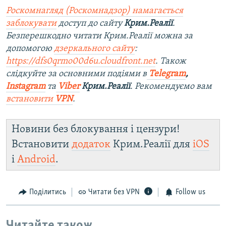
Роскомнагляд (Роскомнадзор) намагається
заблокувати
доступ до сайту
Крим.Реалії
.
Безперешкодно читати Крим.Реалії можна за
допомогою
дзеркального сайту
:
https://dfs0qrmo00d6u.cloudfront.net
. Також
слідкуйте за основними подіями в
Telegram
,
Instagram
та
Viber
Крим.Реалії
. Рекомендуємо вам
встановити
VPN
.
Новини без блокування і цензури!
Встановити
додаток
Крим.Реалії для
iOS
і
Android
.
Поділитись
Читати без VPN
Follow us
Читайте також