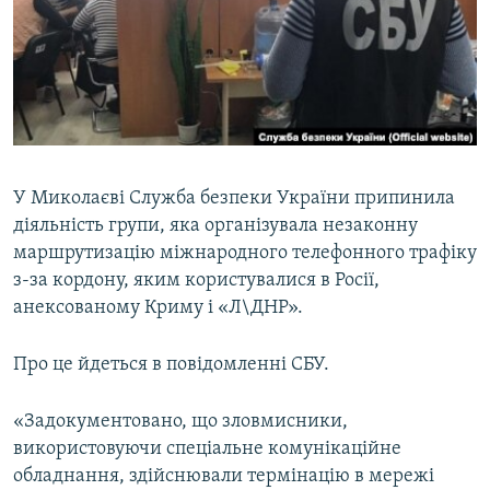
ВІДЕОУРОКИ «ELIFBE»
Русский
СВІДЧЕННЯ ОКУПАЦІЇ
Qırımtatar
УКРАЇНСЬКА ПРОБЛЕМА КРИМУ
ДОЛУЧАЙСЯ!
ІНФОГРАФІКА
У Миколаєві Служба безпеки України припинила
діяльність групи, яка організувала незаконну
Усі сайти RFE/RL
маршрутизацію міжнародного телефонного трафіку
з-за кордону, яким користувалися в Росії,
анексованому Криму і «Л\ДНР».
Про це йдеться в повідомленні СБУ.
«Задокументовано, що зловмисники,
використовуючи спеціальне комунікаційне
обладнання, здійснювали термінацію в мережі