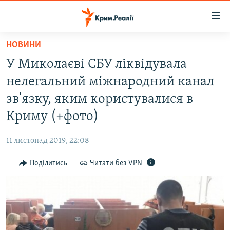
Доступність
посилання
Перейти
НОВИНИ
до
НОВИНИ
У Миколаєві СБУ ліквідувала
основного
ВОДА.КРИМ
матеріалу
нелегальний міжнародний канал
ВІДЕО ТА ФОТО
Перейти
зв'язку, яким користувалися в
до
ПОЛІТИКА
Криму (+фото)
основної
БЛОГИ
навігації
11 листопад 2019, 22:08
Перейти
ПОГЛЯД
до
Поділитись
Читати без VPN
ІНТЕРВ'Ю
пошуку
ВСЕ ЗА ДЕНЬ
СПЕЦПРОЕКТИ
ЯК ОБІЙТИ БЛОКУВАННЯ
ДЕПОРТАЦІЯ