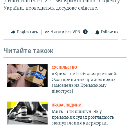
розпочатого за ч. 2 ст. 361 Кримінального кодексу
України, проводиться досудове слідство.
Поділитись
Читати без VPN
Follow us
Читайте також
СУСПІЛЬСТВО
«Крим – не Росія»: маркетплейс
Ozon припинив прийом нових
замовлень на Кримському
півострові
ПРАВА ЛЮДИНИ
Мить – і ти шпигун. Як у
кримських судах розглядають
звинувачення в держзраді