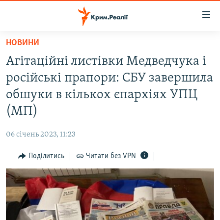
Доступність
посилання
Перейти
НОВИНИ
до
НОВИНИ
Агітаційні листівки Медведчука і
основного
ВОДА.КРИМ
матеріалу
російські прапори: СБУ завершила
ВІДЕО ТА ФОТО
Перейти
обшуки в кількох єпархіях УПЦ
до
ПОЛІТИКА
(МП)
основної
БЛОГИ
навігації
06 січень 2023, 11:23
Перейти
ПОГЛЯД
до
Поділитись
Читати без VPN
ІНТЕРВ'Ю
пошуку
ВСЕ ЗА ДЕНЬ
СПЕЦПРОЕКТИ
ЯК ОБІЙТИ БЛОКУВАННЯ
ДЕПОРТАЦІЯ