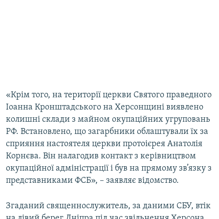
«Крім того, на території церкви Святого праведного
Іоанна Кронштадського на Херсонщині виявлено
колишні склади з майном окупаційних угруповань
РФ. Встановлено, що загарбники облаштували їх за
сприяння настоятеля церкви протоієрея Анатолія
Корнєва. Він налагодив контакт з керівництвом
окупаційної адміністрації і був на прямому зв’язку з
представниками ФСБ», – заявляє відомство.
Згаданий священнослужитель, за даними СБУ, втік
на лівий берег Дніпра під час звільнення Херсона.