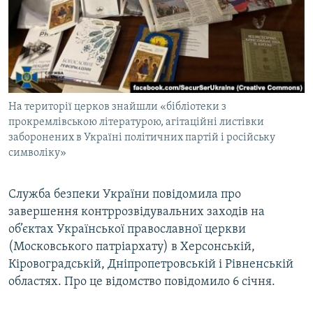
ВІДЕОУРОКИ «ELIFBE»
Русский
СВІДЧЕННЯ ОКУПАЦІЇ
Qırımtatar
УКРАЇНСЬКА ПРОБЛЕМА КРИМУ
ДОЛУЧАЙСЯ!
ІНФОГРАФІКА
На території церков знайшли «бібліотеки з
прокремлівською літературою, агітаційні листівки
заборонених в Україні політичних партій і російську
Усі сайти RFE/RL
символіку»
Служба безпеки України повідомила про
завершення контррозвідувальних заходів на
об’єктах Української православної церкви
(Московського патріархату) в Херсонській,
Кіровоградській, Дніпропетровській і Рівненській
областях. Про це відомство повідомило 6 січня.