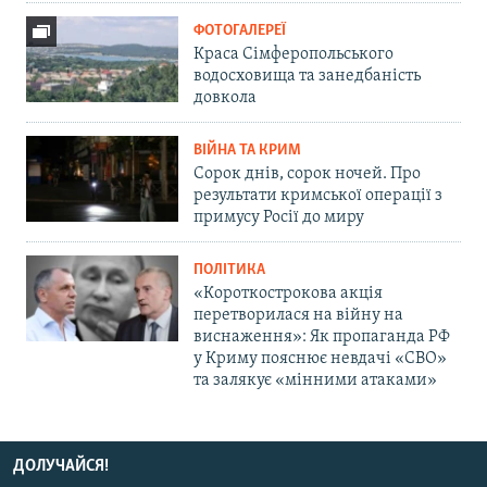
ФОТОГАЛЕРЕЇ
Краса Сімферопольського
водосховища та занедбаність
довкола
ВІЙНА ТА КРИМ
Сорок днів, сорок ночей. Про
результати кримської операції з
примусу Росії до миру
ПОЛІТИКА
«Короткострокова акція
перетворилася на війну на
виснаження»: Як пропаганда РФ
у Криму пояснює невдачі «СВО»
та залякує «мінними атаками»
ДОЛУЧАЙСЯ!