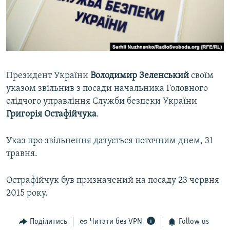
ВІДЕОУРОКИ «ELIFBE»
Русский
СВІДЧЕННЯ ОКУПАЦІЇ
Qırımtatar
УКРАЇНСЬКА ПРОБЛЕМА КРИМУ
ДОЛУЧАЙСЯ!
ІНФОГРАФІКА
Президент України
Володимир Зеленський
своїм
указом звільнив з посади начальника Головного
слідчого управління Служби безпеки України
Усі сайти RFE/RL
Григорія Остафійчука
.
Указ про звільнення датується поточним днем, 31
травня.
Острафійчук був призначений на посаду 23 червня
2015 року.
Поділитись
Читати без VPN
Follow us