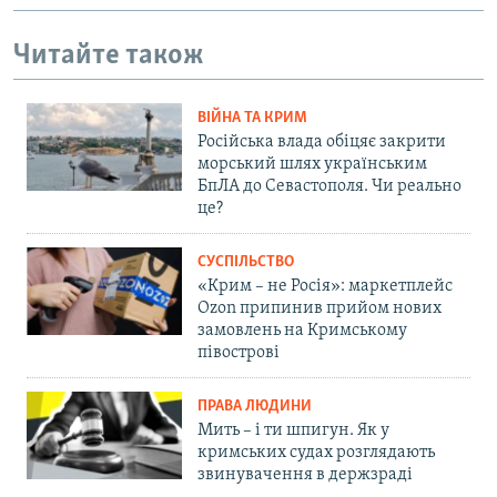
Читайте також
ВІЙНА ТА КРИМ
Російська влада обіцяє закрити
морський шлях українським
БпЛА до Севастополя. Чи реально
це?
СУСПІЛЬСТВО
«Крим – не Росія»: маркетплейс
Ozon припинив прийом нових
замовлень на Кримському
півострові
ПРАВА ЛЮДИНИ
Мить – і ти шпигун. Як у
кримських судах розглядають
звинувачення в держзраді