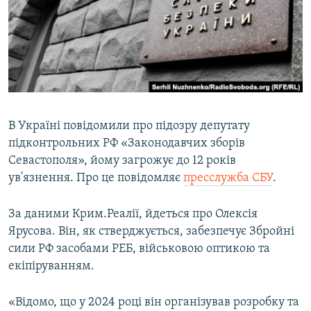
ВІДЕОУРОКИ «ELIFBE»
Русский
СВІДЧЕННЯ ОКУПАЦІЇ
Qırımtatar
УКРАЇНСЬКА ПРОБЛЕМА КРИМУ
ДОЛУЧАЙСЯ!
ІНФОГРАФІКА
В Україні повідомили про підозру депутату
підконтрольних РФ «Законодавчих зборів
Усі сайти RFE/RL
Севастополя», йому загрожує до 12 років
ув'язнення. Про це повідомляє
пресслужба СБУ
.
За даними Крим.Реалії, йдеться про Олексія
Ярусова. Він, як стверджується, забезпечує Збройні
сили РФ засобами РЕБ, військовою оптикою та
екіпіруванням.
«Відомо, що у 2024 році він організував розробку та