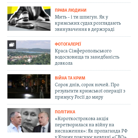
ПРАВА ЛЮДИНИ
Мить – і ти шпигун. Як у
кримських судах розглядають
звинувачення в держзраді
ФОТОГАЛЕРЕЇ
Краса Сімферопольського
водосховища та занедбаність
довкола
ВІЙНА ТА КРИМ
Сорок днів, сорок ночей. Про
результати кримської операції з
примусу Росії до миру
ПОЛІТИКА
«Короткострокова акція
перетворилася на війну на
виснаження»: Як пропаганда РФ
у Криму пояснює невдачі «СВО»