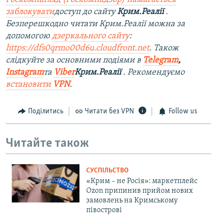
заблокувати
доступ до сайту
Крим.Реалії
.
Безперешкодно читати Крим.Реалії можна за
допомогою
дзеркального сайту
:
https://dfs0qrmo00d6u.cloudfront.net
. Також
слідкуйте за основними подіями в
Telegram
,
Instagram
та
Viber
Крим.Реалії
. Рекомендуємо
встановити
VPN
.
Поділитись
Читати без VPN
Follow us
Читайте також
СУСПІЛЬСТВО
«Крим – не Росія»: маркетплейс
Ozon припинив прийом нових
замовлень на Кримському
півострові