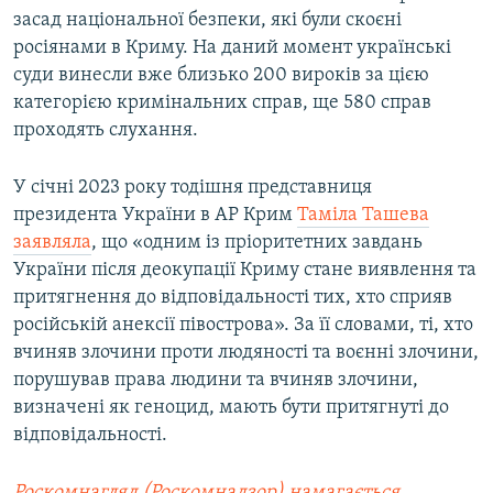
засад національної безпеки, які були скоєні
росіянами в Криму. На даний момент українські
суди винесли вже близько 200 вироків за цією
категорією кримінальних справ, ще 580 справ
проходять слухання.
У січні 2023 року тодішня представниця
президента України в АР Крим
Таміла Ташева
заявляла
, що «одним із пріоритетних завдань
України після деокупації Криму стане виявлення та
притягнення до відповідальності тих, хто сприяв
російській анексії півострова». За її словами, ті, хто
вчиняв злочини проти людяності та воєнні злочини,
порушував права людини та вчиняв злочини,
визначені як геноцид, мають бути притягнуті до
відповідальності.
Роскомнагляд (Роскомнадзор) намагається