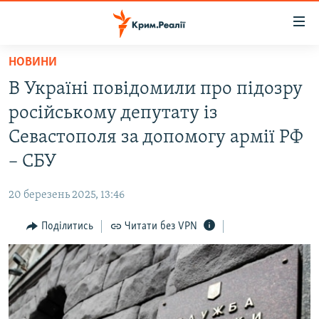
Доступність
посилання
Перейти
НОВИНИ
до
НОВИНИ
В Україні повідомили про підозру
основного
ВОДА.КРИМ
матеріалу
російському депутату із
ВІДЕО ТА ФОТО
Перейти
Севастополя за допомогу армії РФ
до
ПОЛІТИКА
– СБУ
основної
БЛОГИ
навігації
20 березень 2025, 13:46
Перейти
ПОГЛЯД
до
Поділитись
Читати без VPN
ІНТЕРВ'Ю
пошуку
ВСЕ ЗА ДЕНЬ
СПЕЦПРОЕКТИ
ЯК ОБІЙТИ БЛОКУВАННЯ
ДЕПОРТАЦІЯ